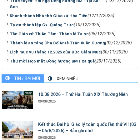
(13/12/2025)
Trực tuyến: Hội ngộ Đồng hương BMT tại Sài
Gòn
(12/12/2025)
Khánh thành Nhà thờ Giáo xứ Hòa Tiến
(10/12/2025)
Tạ ơn thành lập Gx. Quảng Trực
(05/12/2025)
Tân Giáo xứ Thiện Tâm: Thánh lễ Tạ ơn
(02/12/2025)
Thánh lễ an táng Cha Cố Anrê Trần Xuân Cương
(30/11/2025)
Lịch mục vụ tháng 12.2025 của Đức Giám Mục
(29/11/2025)
Thư mời Họp mặt Đồng hương BMT xa quê
TIN / BÀI MỚI
XEM NHIỀU
10.08.2026 – Thứ Hai Tuần XIX Thường Niên
09/08/2026
Kết thúc Đại hội Giáo lý toàn quốc lần thứ VII (03
– 06/8/2026) – Bản ghi nhớ
09/08/2026