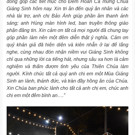
đóng góp các tiết mục cho Đêm Hoan Ca mừng Chúa
Giáng Sinh hôm nay. Xin tri ân đến quý ân nhân và các
nhà tài trợ, anh chị Bảo Ánh giúp phần âm thanh ánh
sáng; anh Hùng màn hình led, ban truyền thông giáo
phận đăng tin. Xin cảm ơn tất cả mọi người đã chung tay
góp phần làm nên một đêm diễn thật ý nghĩa. Cảm ơn
quý khán giả đã hiện diện và kiên nhẫn ở lại để lắng
nghe, cùng nhau đón nhận niềm vui Giáng Sinh không
chỉ qua những lời ca tiếng hát, nhưng sâu xa hơn là cảm
nghiệm và thấm đượm tình yêu của Thiên Chúa làm
người. Kính chúc tất cả quý anh chị em một Mùa Giáng
Sinh an lành, thánh đức, và tràn đầy hồng ân của Chúa.
Xin Chúa ban phúc lành cho tất cả anh chị em, chúc anh
chị em một đêm bình an….”