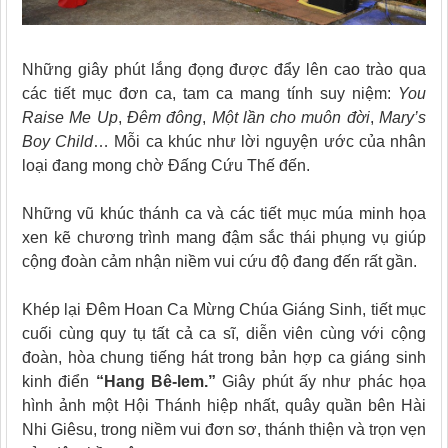
Những giây phút lắng đọng được đẩy lên cao trào qua
các tiết mục đơn ca, tam ca mang tính suy niệm:
You
Raise Me Up
,
Đêm đông
,
Một lần cho muôn đời
,
Mary’s
Boy Child
… Mỗi ca khúc như lời nguyện ước của nhân
loại đang mong chờ Đấng Cứu Thế đến.
Những vũ khúc thánh ca và các tiết mục múa minh họa
xen kẽ chương trình mang đậm sắc thái phụng vụ giúp
cộng đoàn cảm nhận niềm vui cứu độ đang đến rất gần.
Khép lại Đêm Hoan Ca Mừng Chúa Giáng Sinh, tiết mục
cuối cùng quy tụ tất cả ca sĩ, diễn viên cùng với cộng
đoàn, hòa chung tiếng hát trong bản hợp ca giáng sinh
kinh điển
“Hang Bê-lem.”
Giây phút ấy như phác họa
hình ảnh một Hội Thánh hiệp nhất, quây quần bên Hài
Nhi Giêsu, trong niềm vui đơn sơ, thánh thiện và trọn vẹn