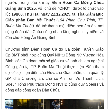
người. Trong bầu khí ấy,
Đêm Hoan Ca Mừng Chúa
Giáng Sinh 2025
, với chủ đề
“CHỜ”
, được tổ chức vào
lúc
19g00, Thứ Hai ngày 22.12.2025
, tại
Tòa Giám Mục
Giáo phận Ban Mê Thuột
(104 Phan Chu Trinh, TP.
Buôn Ma Thuột),
đã trở thành một điểm hẹn ấm áp, nơi
cộng đoàn dân Chúa cùng nhau lắng nghe, suy niệm và
đón chờ Hồng Ân Giáng Sinh.
Chương trình Đêm Hoan Ca do Ca đoàn Truyền Giáo
Gp BMT phối hợp cùng Quý Nữ tu Dòng Nữ Vương Hòa
Bình, các Ca đoàn một số giáo xứ và anh chị em nghệ sĩ
Công giáo tại TP. Buôn Ma Thuột thực hiện. Đến tham
dự có sự hiện diện của Đức cha Giáo phận, cha quản lý
GP, cha Chưởng ấn, cha cố An Tôn Vũ Thanh Lịch,
Soeur Tổng Phụ trách Dòng NVHB cùng quý Soeurs và
đông đảo cộng đoàn Dân Chúa.