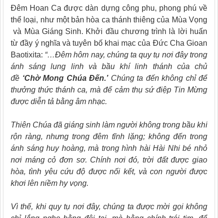
Đêm Hoan Ca được dàn dựng công phu, phong phú về
thể loại, như một bản hòa ca thánh thiêng của Mùa Vọng
và Mùa Giáng Sinh. Khởi đầu chương trình là lời huấn
từ đầy ý nghĩa và tuyên bố khai mạc của Đức Cha Gioan
Baotixita:
“…Đêm hôm nay, chúng ta quy tụ nơi đây trong
ánh sáng lung linh và bầu khí linh thánh của chủ
đề
‘Chờ Mong Chúa Đến.’
Chúng ta đến không chỉ để
thưởng thức thánh ca, mà để cảm thụ sứ điệp Tin Mừng
được diễn tả bằng âm nhạc.
Thiên Chúa đã giáng sinh làm người không trong bầu khí
rộn ràng, nhưng trong đêm tĩnh lặng; không đến trong
ánh sáng huy hoàng, mà trong hình hài Hài Nhi bé nhỏ
nơi máng cỏ đơn sơ. Chính nơi đó, trời đất được giao
hòa, tình yêu cứu độ được nối kết, và con người được
khơi lên niềm hy vọng.
Vì thế, khi quy tụ nơi đây, chúng ta được mời gọi không