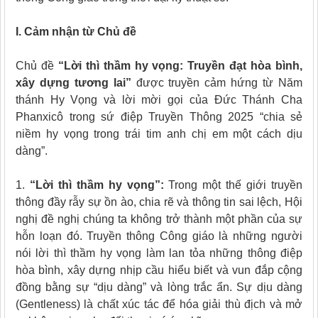
I. Cảm nhận từ Chủ đề
Chủ đề
“Lời thì thầm hy vọng: Truyền đạt hòa bình,
xây dựng tương lai”
được truyền cảm hứng từ Năm
thánh Hy Vọng và lời mời gọi của Đức Thánh Cha
Phanxicô trong sứ điệp Truyền Thông 2025 “chia sẻ
niềm hy vọng trong trái tim anh chị em một cách dịu
dàng”.
1.
“Lời thì thầm
hy vọng”
:
Trong một thế giới truyền
thông đầy rẫy sự ồn ào, chia rẽ và thông tin sai lệch, Hội
nghị đề nghị chúng ta không trở thành một phần của sự
hỗn loạn đó. Truyền thông Công giáo là những người
nói lời thì thầm hy vọng làm lan tỏa những thông điệp
hòa bình, xây dựng nhịp cầu hiểu biết và vun đắp cộng
đồng bằng sự “dịu dàng” và lòng trắc ẩn. Sự dịu dàng
(Gentleness) là chất xúc tác để hóa giải thù địch và mở