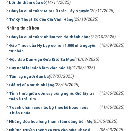
(14/11/2025)
Lời thì thầm của cỏ
(20/11/2025)
Chuyện cuối tuần: Mưa Lũ trên Tây Nguyên
(29/10/2025)
Từ Kỹ Thuật Số đến Cõi Vĩnh Hằng
Những tin cũ hơn
(22/10/2025)
Chuyện cuối tuần: Khiêm tốn để thành công
(18/09/2025)
Đảo Tinos của Hy Lạp có hơn 1.000 nhà nguyện
tư nhân
(10/08/2025)
Ðộc đáo Ðan viện Ðức Kitô Sa Mạc
(01/08/2025)
Suy nghĩ lại cách làm việc bác ái
(07/07/2025)
Tâm sự người đàn bà
(23/06/2025)
Giá trị của sự thinh lặng
(13/06/2025)
Tỉnh thức giữa cơn say công nghệ: Giữ lấy trí
tuệ và trái tim
(11/06/2025)
7 cách chăm sóc não bộ theo kế hoạch của
Thiên Chúa
(05/05/2025)
Những đóa hoa lòng thành tâm dâng tiến Mẹ
(06/03/2025)
Những truyền thống xa xưa vào Mùa Chay ở