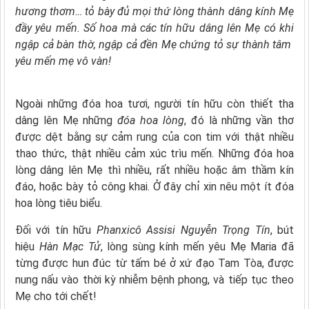
hương thơm… tỏ bày đủ mọi thứ lòng thành dâng kính Mẹ
đầy yêu mến. Số hoa mà các tín hữu dâng lên Mẹ có khi
ngập cả bàn thờ, ngập cả đền Mẹ chứng tỏ sự thành tâm
yêu mến mẹ vô vàn!
Ngoài những đóa hoa tươi, người tín hữu còn thiết tha
dâng lên Mẹ những
đóa hoa lòng
, đó là những vần thơ
được dệt bằng sự cảm rung của con tim với thật nhiều
thao thức, thật nhiều cảm xúc trìu mến. Những đóa hoa
lòng dâng lên Mẹ thì nhiều, rất nhiều hoặc âm thầm kín
đáo, hoặc bày tỏ công khai. Ở đây chỉ xin nêu một ít đóa
hoa lòng tiêu biểu.
Đối với tín hữu
Phanxicô Assisi Nguyễn Trọng Tín
, bút
hiệu
Hàn Mạc Tử
, lòng sùng kính mến yêu Mẹ Maria đã
từng được hun đúc từ tấm bé ở xứ đạo Tam Tòa, được
nung nấu vào thời kỳ nhiễm bệnh phong, và tiếp tục theo
Mẹ cho tới chết!