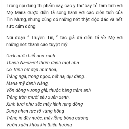
Trong nội dung thi phẩm này, các ý thơ bày tỏ tâm tình với
Mẹ Maria được diễn tả song hành với các diễn tiến của
Tin Mừng, nhưng cũng có những nét thật độc đáo và hết
sức cảm động.
Nơi đoạn “ Truyền Tin, “ tác giả đã diễn tả về Mẹ với
những nét thanh cao tuyệt mỹ:
Ga-li nước biết non xanh
Thành Na-da-rét thơm danh một nhà.
Có Trinh nữ đẹp như hoa,
Trắng ngà, trong ngọc, nết na, dịu dàng. . .
Maria mỹ danh Nàng,
Vốn dòng vương giả, thuộc hàng trâm anh
Tràng tròn mười sáu xuân xanh,
Xinh tươi như sắc mây lành rạng đông
Dung nhan rực rỡ vừng hồng
Trăng in đáy nước, mây lồng bóng gương
Vườn xuân khóa kín thiên hương