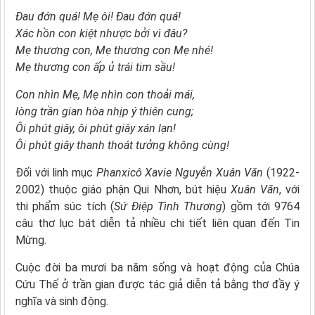
Đau đớn quá! Mẹ ôi! Đau đớn quá!
Xác hồn con kiệt nhược bởi vì đâu?
Mẹ thương con, Mẹ thương con Mẹ nhé!
Mẹ thương con ấp ủ trái tim sầu!
Con nhìn Mẹ, Mẹ nhìn con thoải mái,
lòng trần gian hòa nhịp ý thiên cung;
Ôi phút giây, ôi phút giây xán lạn!
Ôi phút giây thanh thoát tưởng không cùng!
Đối với linh mục
Phanxicô Xavie Nguyễn Xuân Văn
(1922-
2002) thuộc giáo phận Qui Nhơn, bút hiệu
Xuân Văn
, với
thi phẩm súc tích (
Sứ Điệp Tình Thương
) gồm tới 9764
câu thơ lục bát diễn tả nhiều chi tiết liên quan đến Tin
Mừng.
Cuộc đời ba mươi ba năm sống và hoạt động của Chúa
Cứu Thế ở trần gian được tác giả diễn tả bằng thơ đầy ý
nghĩa và sinh động.