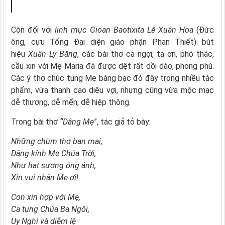
Còn đối với
linh mục Gioan Baotixita Lê Xuân Hoa
(Đức
ông, cựu Tổng Đại diện giáo phận Phan Thiết) bút
hiệu
Xuân Ly Băng
, các bài thơ ca ngợi, tạ ơn, phó thác,
cầu xin với Mẹ Maria đã được dệt rất dồi dào, phong phú.
Các ý thơ chúc tụng Mẹ bàng bạc đó đây trong nhiều tác
phẩm, vừa thanh cao diệu vợi, nhưng cũng vừa mộc mạc
dễ thương, dễ mến, dễ hiệp thông.
Trong bài thơ
“
Dâng Mẹ
”, tác giả tỏ bày:
Những chùm thơ ban mai,
Dâng kính Mẹ Chúa Trời,
Như hạt sương óng ánh,
Xin vui nhận Mẹ ơi!
Con xin hợp với Mẹ,
Ca tụng Chúa Ba Ngôi,
Uy Nghi và diễm lệ