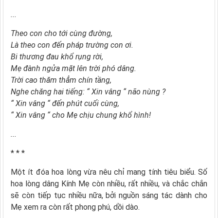
...
Theo con cho tới cùng đường,
Là theo con đến pháp trường con ơi.
Bi thương đau khổ rụng rời,
Mẹ đành ngửa mặt lên trời phó dâng.
Trời cao thăm thẳm chín tầng,
Nghe chăng hai tiếng: “ Xin vâng “ não nùng ?
“ Xin vâng “ đến phút cuối cùng,
“ Xin vâng “ cho Mẹ chịu chung khổ hình!
...
* * *
Một ít đóa hoa lòng vừa nêu chỉ mang tính tiêu biểu. Số
hoa lòng dâng Kính Mẹ còn nhiều, rất nhiều, và chắc chắn
sẽ còn tiếp tục nhiều nữa, bởi nguồn sáng tác dành cho
Mẹ xem ra còn rất phong phú, dồi dào.