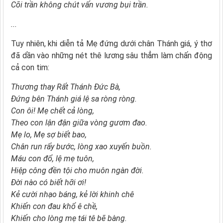
Cõi trần không chút vấn vương bụi trần.
...
Tuy nhiên, khi diễn tả Mẹ đứng dưới chân Thánh giá, ý thơ
đã dần vào những nét thê lương sâu thẳm làm chấn động
cả con tim:
Thương thay Rất Thánh Đức Bà,
Đứng bên Thánh giá lệ sa ròng ròng.
Con ôi! Mẹ chết cả lòng,
Theo con lận đận giữa vòng gươm đao.
Mẹ lo, Mẹ sợ biết bao,
Chân run rẩy bước, lòng xao xuyến buồn.
Máu con đổ, lệ mẹ tuôn,
Hiệp công đền tội cho muôn ngàn đời.
Đời nào có biết hỡi ơi!
Kẻ cười nhạo báng, kẻ lời khinh chê
Khiến con đau khổ ê chề,
Khiến cho lòng mẹ tái tê bẽ bàng.