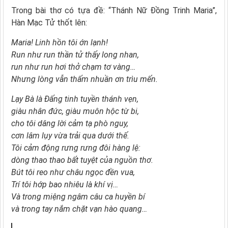
Trong bài thơ có tựa đề: “Thánh Nữ Đồng Trinh Maria”,
Hàn Mạc Tử thốt lên:
Maria! Linh hồn tôi ớn lạnh!
Run như run thần tử thấy long nhan,
run như run hơi thở chạm tơ vàng…
Nhưng lòng vẫn thấm nhuần ơn trìu mến.
Lạy Bà là Đấng tinh tuyền thánh vẹn,
giàu nhân đức, giàu muôn hộc từ bi,
cho tôi dâng lời cảm tạ phò nguy,
cơn lâm lụy vừa trải qua dưới thế.
Tôi cảm động rưng rưng đôi hàng lệ:
dòng thao thao bất tuyệt của nguồn thơ.
Bút tôi reo như châu ngọc đền vua,
Trí tôi hớp bao nhiêu là khí vị…
Và trong miệng ngâm câu ca huyền bí
và trong tay nắm chặt vạn hào quang…