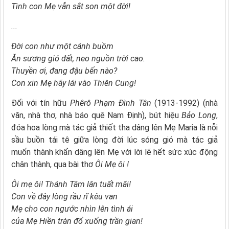
Tình con Mẹ vẫn sắt son một đời!
...
Đời con như một cánh buồm
Ăn sương gió đất, neo nguồn trời cao.
Thuyền ơi, đang đậu bến nào?
Con xin Mẹ hãy lái vào Thiên Cung!
Đối với tín hữu
Phêrô Phạm Đình Tân
(1913-1992) (nhà
văn, nhà thơ, nhà báo quê Nam Định), bút hiệu
Bảo Long
,
đóa hoa lòng mà tác giả thiết tha dâng lên Mẹ Maria là nỗi
sầu buồn tái tê giữa lòng đời lúc sóng gió mà tác giả
muốn thành khẩn dâng lên Mẹ với lời lẽ hết sức xúc động
chân thành, qua bài thơ
Ôi Mẹ ôi !
Ôi mẹ ôi! Thánh Tâm lân tuất mãi!
Con về đây lòng rầu rĩ kêu van
Mẹ cho con ngước nhìn lên tình ái
của Mẹ Hiền tràn đổ xuống trần gian!