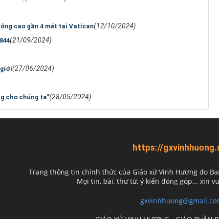
(12/10/2024)
ông cao gần 4 mét tại Vatican
(21/09/2024)
844
(27/06/2024)
giới
(28/05/2024)
ng cho chúng ta”
https://gxvinhhuong.
Trang thông tin chính thức của Giáo xứ Vinh Hương do
Ba
Mọi tin, bài, thư từ, ý kiến đóng góp... xin vu
gxvinhhuong@gmail.co