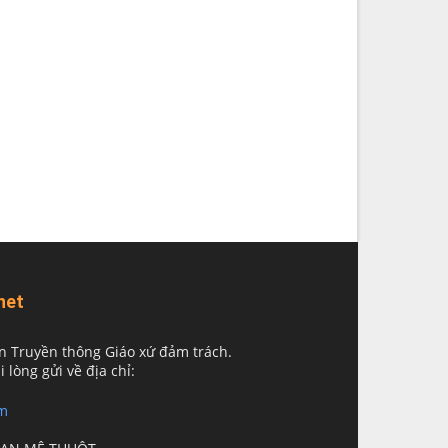
net
n Truyền thông Giáo xứ đảm trách.
i lòng gửi về địa chỉ:
m