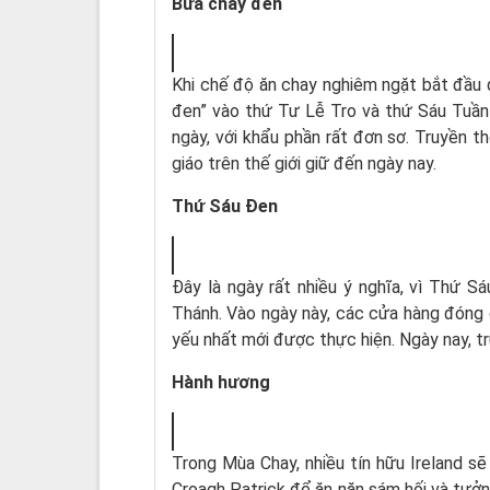
Bữa chay đen
Khi chế độ ăn chay nghiêm ngặt bắt đầu đ
đen” vào thứ Tư Lễ Tro và thứ Sáu Tuần
ngày, với khẩu phần rất đơn sơ. Truyền t
giáo trên thế giới giữ đến ngày nay.
Thứ Sáu Ðen
Ðây là ngày rất nhiều ý nghĩa, vì Thứ S
Thánh. Vào ngày này, các cửa hàng đóng 
yếu nhất mới được thực hiện. Ngày nay, t
Hành hương
Trong Mùa Chay, nhiều tín hữu Ireland sẽ
Croagh Patrick để ăn năn sám hối và tưởn