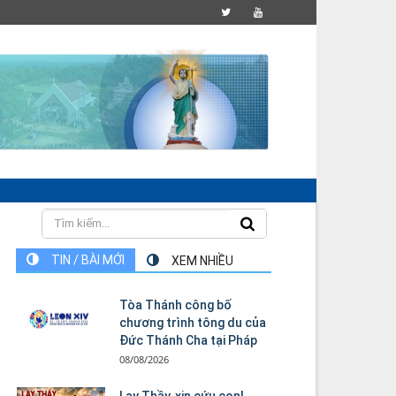
TIN / BÀI MỚI
XEM NHIỀU
Tòa Thánh công bố
chương trình tông du của
Đức Thánh Cha tại Pháp
08/08/2026
Lạy Thầy, xin cứu con!