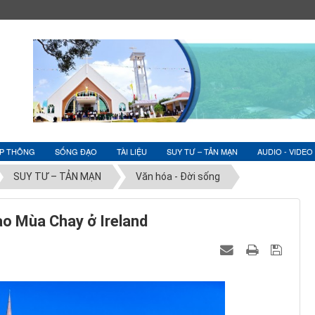
ỆP THÔNG
SỐNG ĐẠO
TÀI LIỆU
SUY TƯ – TẢN MẠN
AUDIO - VIDEO
SUY TƯ – TẢN MẠN
Văn hóa - Đời sống
ào Mùa Chay ở Ireland