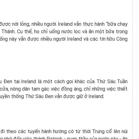
ược nới lỏng, nhiều người Ireland vẫn thực hành “bữa chay
 Thánh. Cụ thể, họ chỉ uống nước lọc và ăn một bữa trong
hống này vẫn được nhiều người Ireland và các tín hữu Công
áu Ðen tại Ireland là một cách gọi khác của Thứ Sáu Tuần
cửa, nông dân tạm gác việc đồng áng, chỉ những việc thiết
ruyền thống Thứ Sáu Ðen vẫn được giữ ở Ireland.
 đi theo các tuyến hành hương có từ thời Trung cổ lên núi
g nhớ đến việc thánh Patrick - quan thầy của nước này - ăn