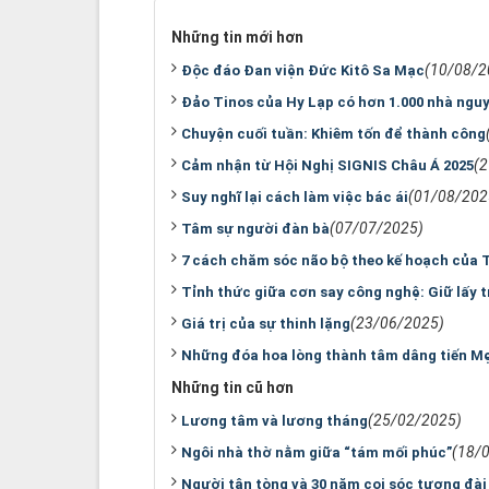
Những tin mới hơn
(10/08/2
Ðộc đáo Ðan viện Ðức Kitô Sa Mạc
Đảo Tinos của Hy Lạp có hơn 1.000 nhà ngu
Chuyện cuối tuần: Khiêm tốn để thành công
(
Cảm nhận từ Hội Nghị SIGNIS Châu Á 2025
(01/08/202
Suy nghĩ lại cách làm việc bác ái
(07/07/2025)
Tâm sự người đàn bà
7 cách chăm sóc não bộ theo kế hoạch của 
Tỉnh thức giữa cơn say công nghệ: Giữ lấy tr
(23/06/2025)
Giá trị của sự thinh lặng
Những đóa hoa lòng thành tâm dâng tiến M
Những tin cũ hơn
(25/02/2025)
Lương tâm và lương tháng
(18/
Ngôi nhà thờ nằm giữa “tám mối phúc”
Người tân tòng và 30 năm coi sóc tượng đà