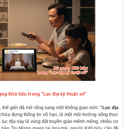
ng Kitô hữu trong “Lục địa kỹ thuật số”
, thế giới đã mở rộng sang một không gian mới:
“Lục địa
i chứa đựng thông tin vô hạn, là một môi trường sống thực
, lục địa này là vùng đất truyền giáo mênh mông, nhiều cơ
 báo Tin Mừng mang lại hoa trái, người Kitô hữu cần đề