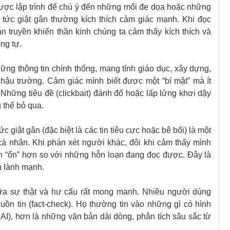
 được lập trình để chú ý đến những mối đe dọa hoặc những
 tức giật gân thường kích thích cảm giác mạnh. Khi đọc
ẫn truyền khiến thần kinh chúng ta cảm thấy kích thích và
ng tự.
hững thông tin chính thống, mang tính giáo dục, xây dựng,
hậu trường. Cảm giác mình biết được một “bí mật” mà ít
. Những tiêu đề (clickbait) đánh đố hoặc lấp lửng khơi dậy
 thể bỏ qua.
ức giật gân (đặc biệt là các tin tiêu cực hoặc bê bối) là một
cá nhân. Khi phán xét người khác, đôi khi cảm thấy mình
h “ổn” hơn so với những hỗn loạn đang đọc được. Đây là
u lành mạnh.
 giữa sự thật và hư cấu rất mong manh. Nhiều người dùng
n tin (fact-check). Họ thường tin vào những gì có hình
 AI), hơn là những văn bản dài dòng, phân tích sâu sắc từ