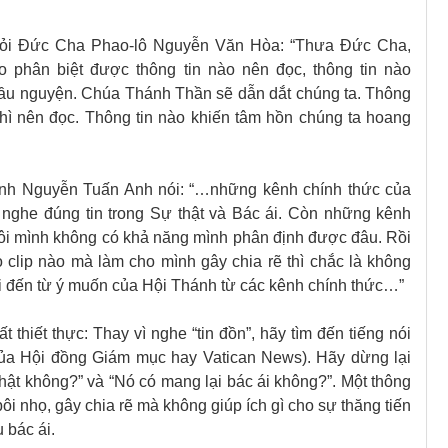
hỏi Đức Cha Phao-lô Nguyễn Văn Hòa: “Thưa Đức Cha,
ao phân biệt được thông tin nào nên đọc, thông tin nào
cầu nguyện. Chúa Thánh Thần sẽ dẫn dắt chúng ta. Thông
 thì nên đọc. Thông tin nào khiến tâm hồn chúng ta hoang
nh Nguyễn Tuấn Anh nói: “…những kênh chính thức của
nghe đúng tin trong Sự thật và Bác ái. Còn những kênh
thôi mình không có khả năng mình phân định được đâu. Rồi
 clip nào mà làm cho mình gây chia rẽ thì chắc là không
ải đến từ ý muốn của Hội Thánh từ các kênh chính thức…”
thiết thực: Thay vì nghe “tin đồn”, hãy tìm đến tiếng nói
của Hội đồng Giám mục hay Vatican News). Hãy dừng lại
thật không?” và “Nó có mang lại bác ái không?”. Một thông
bôi nhọ, gây chia rẽ mà không giúp ích gì cho sự thăng tiến
 bác ái.