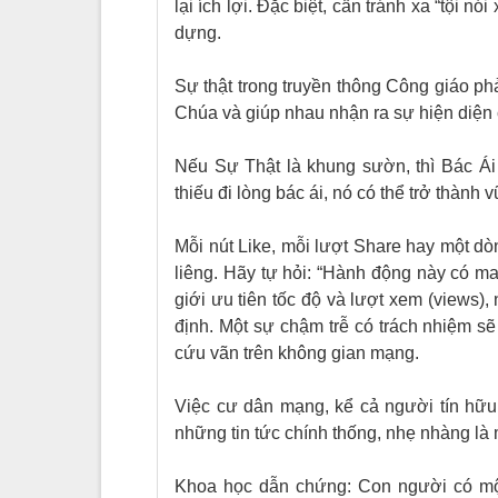
lại ích lợi. Đặc biệt, cần tránh xa “tội 
dựng.
Sự thật trong truyền thông Công giáo phả
Chúa và giúp nhau nhận ra sự hiện diện 
Nếu Sự Thật là khung sườn, thì Bác Ái 
thiếu đi lòng bác ái, nó có thể trở thành 
Mỗi nút Like, mỗi lượt Share hay một 
liêng. Hãy tự hỏi: “Hành động này có m
giới ưu tiên tốc độ và lượt xem (views)
định. Một sự chậm trễ có trách nhiệm s
cứu vãn trên không gian mạng.
Việc cư dân mạng, kể cả người tín hữu, 
những tin tức chính thống, nhẹ nhàng là 
Khoa học dẫn chứng: Con người có một c