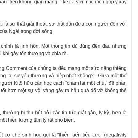
nói xấu” trên không gian mạng – kể cả với mục đích góp ý xây
i là sự thật giải thoát, sự thật dẫn đưa con người đến với
của Ngài trong đời sống.
chính là linh hồn. Một thông tin dù đúng đến đâu nhưng
vũ khí gây tổn thương và chia rẽ.
dòng Comment của chúng ta đều mang một sức nặng thiêng
ang lại sự yêu thương và hiệp nhất không?”. Giữa một thế
, người Kitô hữu cần học cách “chậm lại một chút” để phân
ẽ tốt hơn một sự vội vàng gây ra hậu quả đổ vỡ không thể
thường bị thu hút bởi các tin tức giật gân, ly kỳ, hơn là
một hiện tượng tâm lý rất phổ biến.
ơ chế sinh học gọi là “thiên kiến tiêu cực” (negativity