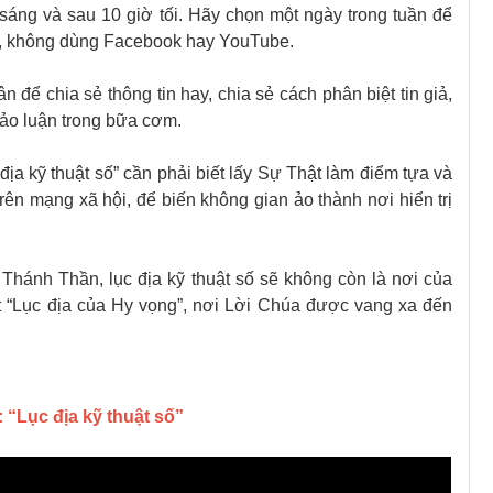
sáng và sau 10 giờ tối. Hãy chọn một ngày trong tuần để
úa, không dùng Facebook hay YouTube.
n để chia sẻ thông tin hay, chia sẻ cách phân biệt tin giả,
hảo luận trong bữa cơm.
địa kỹ thuật số” cần phải biết lấy Sự Thật làm điểm tựa và
rên mạng xã hội, để biến không gian ảo thành nơi hiển trị
Thánh Thần, lục địa kỹ thuật số sẽ không còn là nơi của
ột “Lục địa của Hy vọng”, nơi Lời Chúa được vang xa đến
 “Lục địa kỹ thuật số”