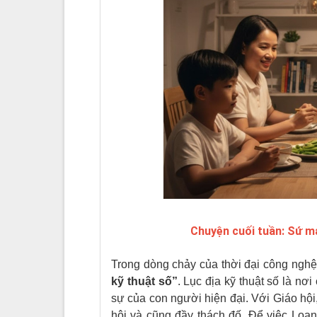
Chuyện cuối tuần: Sứ mạ
Trong dòng chảy của thời đại công nghệ
kỹ thuật số”
. Lục địa kỹ thuật số là nơ
sự của con người hiện đại. Với Giáo hội
hội và cũng đầy thách đố. Để việc Loan