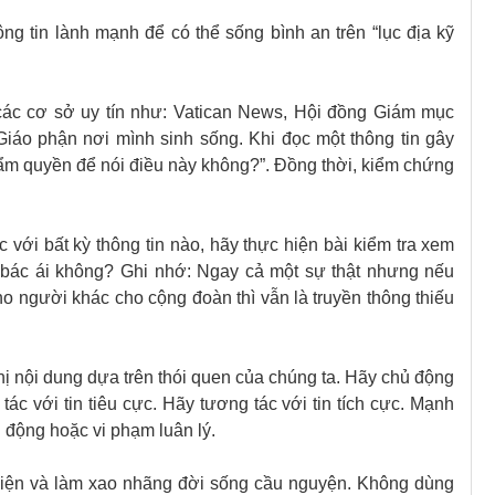
hông tin lành mạnh để có thể sống bình an trên “lục địa kỹ
ác cơ sở uy tín như: Vatican News, Hội đồng Giám mục
iáo phận nơi mình sinh sống. Khi đọc một thông tin gây
thẩm quyền để nói điều này không?”. Đồng thời, kiểm chứng
 với bất kỳ thông tin nào, hãy thực hiện bài kiểm tra xem
 bác ái không? Ghi nhớ: Ngay cả một sự thật nhưng nếu
ho người khác cho cộng đoàn thì vẫn là truyền thông thiếu
hị nội dung dựa trên thói quen của chúng ta. Hãy chủ động
ác với tin tiêu cực. Hãy tương tác với tin tích cực. Mạnh
 động hoặc vi phạm luân lý.
hiện và làm xao nhãng đời sống cầu nguyện. Không dùng