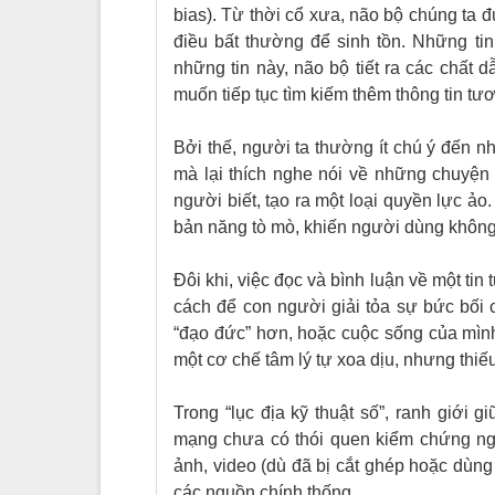
bias). Từ thời cổ xưa, não bộ chúng ta
điều bất thường để sinh tồn. Những tin
những tin này, não bộ tiết ra các chất d
muốn tiếp tục tìm kiếm thêm thông tin tươ
Bởi thế, người ta thường ít chú ý đến n
mà lại thích nghe nói về những chuyện 
người biết, tạo ra một loại quyền lực ảo
bản năng tò mò, khiến người dùng không
Đôi khi, việc đọc và bình luận về một tin t
cách để con người giải tỏa sự bức bối 
“đạo đức” hơn, hoặc cuộc sống của mìn
một cơ chế tâm lý tự xoa dịu, nhưng thiế
Trong “lục địa kỹ thuật số”, ranh giới
mạng chưa có thói quen kiểm chứng nguồ
ảnh, video (dù đã bị cắt ghép hoặc dùng
các nguồn chính thống.