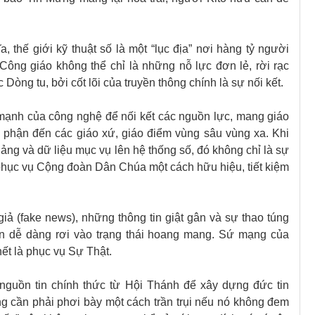
 thế giới kỹ thuật số là một “lục địa” nơi hàng tỷ người
Công giáo không thể chỉ là những nỗ lực đơn lẻ, rời rạc
òng tu, bởi cốt lõi của truyền thông chính là sự nối kết.
mạnh của công nghệ để nối kết các nguồn lực, mang giáo
 phận đến các giáo xứ, giáo điểm vùng sâu vùng xa. Khi
iảng và dữ liệu mục vụ lên hệ thống số, đó không chỉ là sự
a phục vụ Cộng đoàn Dân Chúa một cách hữu hiệu, tiết kiệm
iả (fake news), những thông tin giật gân và sự thao túng
dân dễ dàng rơi vào trạng thái hoang mang. Sứ mạng của
ết là phục vụ Sự Thật.
nguồn tin chính thức từ Hội Thánh để xây dựng đức tin
ng cần phải phơi bày một cách trần trụi nếu nó không đem