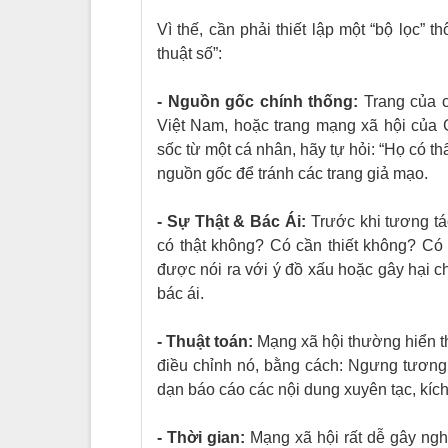
Vì thế, cần phải thiết lập một “bộ lọc” t
thuật số”:
- Nguồn gốc chính thống:
Trang của c
Việt Nam, hoặc trang mạng xã hội của G
sốc từ một cá nhân, hãy tự hỏi: “Họ có 
nguồn gốc để tránh các trang giả mạo.
- Sự Thật & Bác Ái:
Trước khi tương tác
có thật không? Có cần thiết không? Có
được nói ra với ý đồ xấu hoặc gây hại c
bác ái.
- Thuật toán:
Mạng xã hội thường hiển t
điều chỉnh nó, bằng cách: Ngưng tương t
dạn báo cáo các nội dung xuyên tạc, kích
- Thời gian:
Mạng xã hội rất dễ gây ng