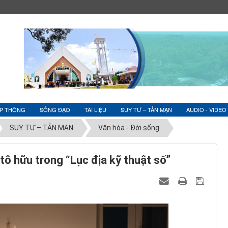
ỆP THÔNG
SỐNG ĐẠO
TÀI LIỆU
SUY TƯ – TẢN MẠN
AUDIO - VIDEO
SUY TƯ – TẢN MẠN
Văn hóa - Đời sống
tô hữu trong “Lục địa kỹ thuật số”