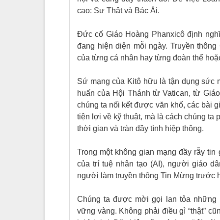
cao: Sự Thật và Bác Ái.
Đức cố Giáo Hoàng Phanxicô định nghĩa,
đang hiện diện mỗi ngày. Truyền thông 
của từng cá nhân hay từng đoàn thể hoặc D
Sứ mạng của Kitô hữu là tận dụng sức 
huấn của Hội Thánh từ Vatican, từ Giáo
chúng ta nối kết được văn khố, các bài g
tiện lợi về kỹ thuật, mà là cách chúng t
thời gian và tràn đầy tình hiệp thông.
Trong một không gian mạng đầy rẫy tin g
của trí tuệ nhân tạo (AI), người giáo 
người làm truyền thông Tin Mừng trước h
Chúng ta được mời gọi lan tỏa những 
vững vàng. Không phải điều gì “thật” cũ