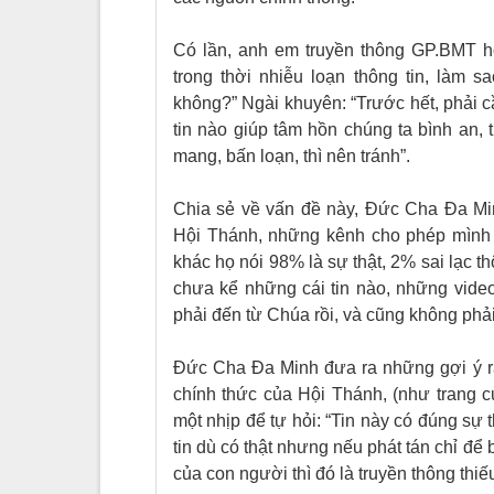
Có lần, anh em truyền thông GP.BMT 
trong thời nhiễu loạn thông tin, làm s
không?” Ngài khuyên: “Trước hết, phải 
tin nào giúp tâm hồn chúng ta bình an,
mang, bấn loạn, thì nên tránh”.
Chia sẻ về vấn đề này, Đức Cha Đa Mi
Hội Thánh, những kênh cho phép mình 
khác họ nói 98% là sự thật, 2% sai lạc 
chưa kể những cái tin nào, những video
phải đến từ Chúa rồi, và cũng không ph
Đức Cha Đa Minh đưa ra những gợi ý rất 
chính thức của Hội Thánh, (như trang 
một nhịp để tự hỏi: “Tin này có đúng sự 
tin dù có thật nhưng nếu phát tán chỉ để 
của con người thì đó là truyền thông thiếu