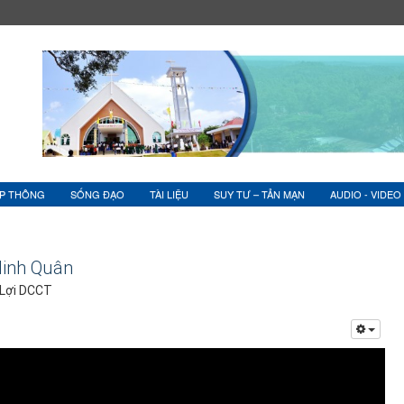
ỆP THÔNG
SỐNG ĐẠO
TÀI LIỆU
SUY TƯ – TẢN MẠN
AUDIO - VIDEO
inh Quân
 Lợi DCCT