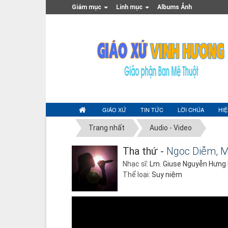
Giám mục
Linh mục
Albums Ảnh
GIÁO XỨ
TIN TỨC
LỜI CHÚA
HI
Trang nhất
Audio - Video
Tha thứ -
Ngọc Diễm
,
M
Nhạc sĩ:
Lm. Giuse Nguyễn Hưng
Thể loại:
Suy niệm