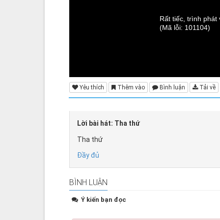
Rất tiếc, trình phá
(Mã lỗi: 101104)
Yêu thích
Thêm vào
Bình luận
Tải về
Lời bài hát: Tha thứ
Tha thứ
Đầy đủ
BÌNH LUẬN
Ý kiến bạn đọc