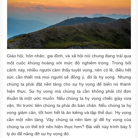
Giáo hội, hôn nhân, gia đình, và xã hội nói chung đang trải qua
một cuộc khủng hoảng với mức
độ
nghiêm trọng. Trong
bối
cảnh này, n
hiều người cảm thấy tuyệt vọng
, nên có lẽ,
điều hết
sức
cần thiết mà mọi người sẽ đồng ý, đó là hy vọng. Nhưng
chúng ta phải đặt nền
tảng cho sự
hy vọng để biến nó thành
hiện thực. Sự
h
y vọng mà chúng ta cần không phải chỉ
đơn
thuần
là một ước muốn. Nếu chúng ta hy vọng chiếc giày vừa
vặn, thì trước tiên chúng ta phải đo bàn chân
.
Nếu chúng ta hy
vọng giảm cân, tốt hơn hết là ăn kiêng và tập thể dục. Hy vọng
cần một nền tảng. Vậy chúng ta nên làm gì để hy vọng của
chúng ta có thể trở nên hiện thực hơn? Bài viết này trình bày 5
lý do để nâng
đỡ sự
hy vọng đó.