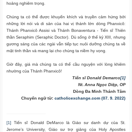
hoảng nghiêm trọng.
Chúng ta có thể được khuyến khích và truyền cảm hứng bởi
những lời nói và di sản của hai vị thánh lớn dòng Phanxicô:
Thánh Phanxicô Assisi và Thánh Bonaventura
-
Tiến sĩ Thiên
thần
Seraphim
(
Seraphic Doctor
). Dù
sống ở thế kỷ XIII, nhưng
gương sáng của các
ngài
vẫn tiếp tục nuôi dưỡng chúng ta về
mặt tinh thần và mang
lại
cho chúng ta niềm hy vọng.
Giờ đây, giá mà chúng ta có thể cầu nguyện với lòng khiêm
nhường của Thánh Phanxicô!
Tiến
sĩ
Donald Demarco
[1]
Nt. Anna Ngọc Diệp, OP
Dòng Đa Minh Thánh Tâm
Chuyển ngữ từ:
catholicexchange.com (07. 9. 2022)
[1]
Tiến sĩ Donald DeMarco là Giáo sư danh dự của St.
Jerome’s University, Giáo sư trợ giảng của Holy Apostles