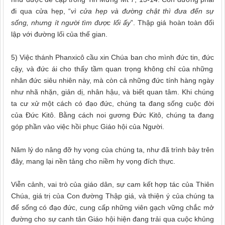
đi qua cửa hẹp, “
vì cửa hẹp và đường chật thì đưa đến sự
sống, nhưng ít người tìm được lối ấy
”. Thập giá hoàn
toàn
đối
lập với đường lối của thế gian.
5) Việc thánh Phanxicô cầu xin Chúa ban cho mình đức tin, đức
cậy,
và đức
ái
cho thấy tầm quan trọng không chỉ của những
nhân đức siêu nhiên này, mà còn cả những đức tính hàng ngày
như nhã
nhặn
, giản
dị
, nhân
hậu
, và biết quan
tâm
. Khi chúng
ta cư xử một cách có đạo đức, chúng ta đang sống cuộc đời
của Đức Kitô. Bằng cách noi gương Đức Kitô, chúng ta đang
góp phần vào việc hồi
phục Giáo hội
của Người.
Năm lý do nâng
đỡ
hy vọng của chúng ta, như đã trình bày trên
đây
, mang
lại
nền tảng cho niềm hy vọng đích thực.
Viễn
cảnh
, vai trò của giáo dân, sự cam kết hợp tác của Thiên
Chúa, giá trị
của
Con đường Thập giá, và thiện
ý
của chúng ta
để sống có đạo đức, cung cấp những viên gạch vững chắc mở
đường cho sự canh
tân
Giáo hội hiện đang trải qua cuộc khủng