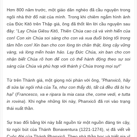
Hơn 800 năm trước, một giáo dân nghèo đã cầu nguyện trong
ngôi nhà thờ đổ nát của mình. Trong khi chiêm ngắm hình ảnh
của Đức Kitô trên Thập giá, ông đã thốt lên lời cầu nguyện sau
đây: “
Lạy Chúa Giêsu Kitô
,
Thiên Chúa cao
cả
và vinh hiển của
con! Con xin Chúa soi sáng cho con
và xua
đuổi
bóng tối trong
tâm hồn con! Xin ban
cho con
lòng
tin chân
thật,
lòng
cậy
vững
vàng
,
và lòng
mến
hoàn hảo. Lạy Đức
Chúa, xin ban cho con
nhận
biết Chúa rõ hơn
để con có thể hành động theo sự soi
sáng của Chúa và phù hợp với thánh ý Chúa trong mọi sự
!”
Từ trên Thánh giá, một giọng nói phán với ông,
"Phanxicô, hãy
đi sửa lại ngôi nhà của Ta, như con
thấy
đó
, tất cả đều đã bị
hư
hại
”
(
Francesco, va e ripara la mia casa che, come vedi, e tutta
in rovina
)
. Khi nghe những lời này, Phanxicô đã rơi vào trạng
thái xuất
thần.
Sự trao đổi bằng lời này bắt nguồn từ một nguồn đáng tin cậy,
từ ngòi bút của Thánh Bonaventura (1221-1274), vị đã viết về
Cuộc đời của Thánh Phanxicô. Theo nhà thần học và triết gia vĩ