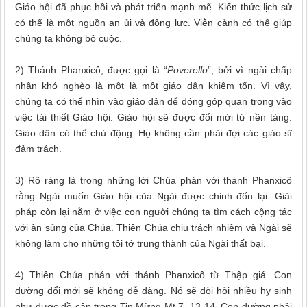
Giáo hội đã phục hồi và phát triển mạnh mẽ. Kiến thức lịch sử
có thể là một nguồn an ủi và động lực. Viễn
cảnh
có thể giúp
chúng ta không bỏ cuộc.
2) Thánh Phanxicô, được gọi là “
Poverello
”, bởi vì ngài chấp
nhận khó nghèo là một là một giáo dân khiêm tốn. Vì vậy,
chúng ta có thể nhìn vào giáo dân để đóng góp quan
trọng
vào
việc tái thiết Giáo hội. Giáo hội sẽ được đổi mới từ nền tảng.
Giáo dân có thể chủ động. Họ không cần phải đợi các giáo sĩ
đảm trách
.
3) Rõ ràng là trong những lời Chúa phán với thánh Phanxicô
rằng Ngài muốn Giáo hội của Ngài được chỉnh
đốn lại
. Giải
pháp còn lại nằm ở việc con người chúng ta tìm cách cộng tác
với ân sủng của Chúa
. Thiên Chúa chịu
trách nhiệm và Ngài sẽ
không làm
cho
những tôi tớ trung thành của Ngài thất bại.
4) Thiên Chúa phán với thánh Phanxicô từ Thập giá. Con
đường đổi mới sẽ không dễ dàng. Nó sẽ đòi hỏi nhiều hy sinh
như được đề
cập
trong Tin Mừng Mt 7
,
13-14. Con
đ
ường phải