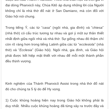
đại dòng Phanxicô này
,
Chúa Kitô áp dụng những lời của Người
không chỉ là nhà thờ đổ nát ở San Damiano, mà còn đối với
Giáo hội nói chung.
Trong tiếng Ý, các từ “
casa
” (ngôi nhà
,
gia
đình
) và “
chiesa
”
(nhà thờ) có cấu trúc tương tự nhau và gợi ý một sự thân thiết
nhất định giữa ngôi nhà và nhà thờ. Sự giống nhau đó thậm chí
còn rõ ràng hơn trong tiếng Latinh giữa các từ “
ecclesiola
” (nhà
thờ) và “
Ecclesia
” (Giáo hội). Ngôi nhà, gia đình
,
và Giáo hội
phải được kết hiệp mật thiết với nhau để mỗi
một thành phần
đều thịnh vượng.
Kinh nghiệm của Thánh Phanxicô Assisi trong nhà thờ đổ
nát
đó cho chúng ta 5 lý do để Hy vọng.
1) Cuộc khủng hoảng hiện nay trong Giáo hội không phải là
duy nhất. Nhiều cuộc khủng hoảng đã từng xảy ra trước đây và