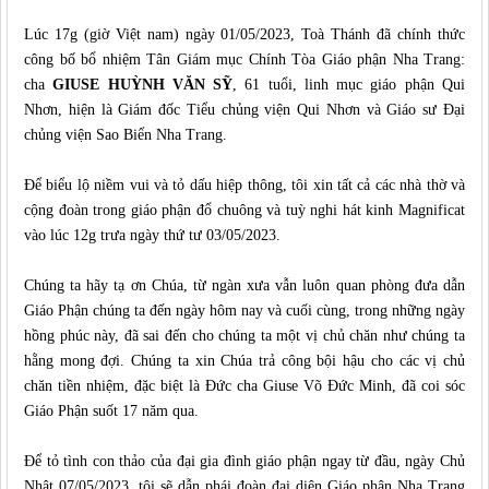
Lúc 17g (giờ Việt nam) ngày 01/05/2023, Toà Thánh đã chính thức
công bố bổ nhiệm Tân Giám mục Chính Tòa Giáo phận Nha Trang:
cha
GIUSE HUỲNH VĂN SỸ
, 61 tuổi, linh mục giáo phận Qui
Nhơn, hiện là Giám đốc Tiểu chủng viện Qui Nhơn và Giáo sư Đại
chủng viện Sao Biển Nha Trang.
Để biểu lộ niềm vui và tỏ dấu hiệp thông, tôi xin tất cả các nhà thờ và
cộng đoàn trong giáo phận đổ chuông và tuỳ nghi hát kinh Magnificat
vào lúc 12g trưa ngày thứ tư 03/05/2023.
Chúng ta hãy tạ ơn Chúa, từ ngàn xưa vẫn luôn quan phòng đưa dẫn
Giáo Phận chúng ta đến ngày hôm nay và cuối cùng, trong những ngày
hồng phúc này, đã sai đến cho chúng ta một vị chủ chăn như chúng ta
hằng mong đợi. Chúng ta xin Chúa trả công bội hậu cho các vị chủ
chăn tiền nhiệm, đặc biệt là Đức cha Giuse Võ Đức Minh, đã coi sóc
Giáo Phận suốt 17 năm qua.
Để tỏ tình con thảo của đại gia đình giáo phận ngay từ đầu, ngày Chủ
Nhật 07/05/2023, tôi sẽ dẫn phái đoàn đại diện Giáo phận Nha Trang