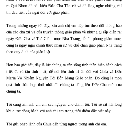
ra Qui Nhơn để bái kiến Đức Cha Tân cử và để lắng nghe những chỉ
thị đầu tiên của ngài đối với giáo phận.
Trong những ngày tới đây, xin anh chị em tiếp tục theo dõi thông báo
của các cha xứ và của truyền thông giáo phận về những gì sắp diễn ra:
ngày Đức Cha về Toà Giám mục Nha Trang; lễ tấn phong giám mục,
cũng là ngày ngài chính thức nhận sứ vụ chủ chăn giáo phận Nha trang
theo quy định của giáo luật.
Hơn bao giờ hết, đây là lúc chúng ta cần sống tinh thần hiệp hành cách
triệt để và tận tình nhất, để nói lên tình tri ân đối với Chúa và Đức
Maria Vô Nhiễm Nguyên Tội Bổn Mạng Giáo phận. Đó cũng là món
quà tinh thần hợp thời nhất để chúng ta dâng lên Đức Cha mới của
chúng ta.
Tôi cũng xin anh chị em cầu nguyện cho chính tôi. Tôi sẽ rất hài lòng
khi được đồng hành với anh chị em trong thời điểm đặc biệt này.
Tôi gửi phép lành của Chúa đến từng người trong anh chị em.