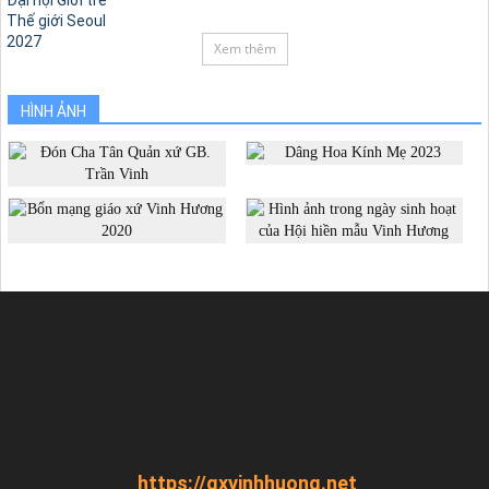
Xem thêm
HÌNH ẢNH
https://gxvinhhuong.net