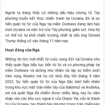
Người ta đang thấy có những dấu hiệu chứng tỏ Tây
phương muốn kết thúc chiến tranh tại Ucraina, đó là sự
tiến quân từ từ của Nga tại miền Donbass đang làm hao
mòn Ucraina và viện trợ của Tây phương giảm sút. Hoa Kỳ
có thể rút lui khỏi chiến trường, nhất là nếu ông Donald
Trump thắng cử vào tháng 11 năm nay.
Hoạt động của Nga
Những tin tức mới nhất từ cuộc xung đột tại Ucraina cho
thấy quân Nga tiếp tục tiến từ từ và có phương pháp tại
miền Donbass và dường như nhắm tái lập sự kiểm soát
trên vùng Kharkiv mà họ rút khỏi đây hồi tháng 9 năm
2022. Sự tiến quân từ từ của Nga đặc biệt hiển nhiên
trong khu vực mặt trận miền tây của Bakhmut và Avdiivka,
nơi mà quân Nga đã chiếm được nhiều làng, nay họ xâm
nhập vào các khu vực ngoại ô của Chasiv Yar, vốn là thành
trì của Ucraina, tạo thành hậu phương trong trận chiến kéo