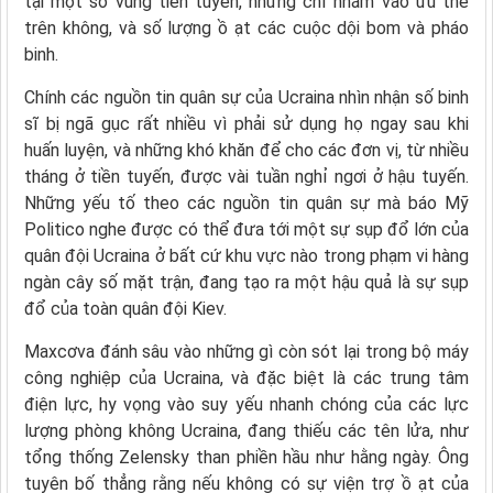
tại một số vùng tiền tuyền, nhưng chỉ nhắm vào ưu thế
trên không, và số lượng ồ ạt các cuộc dội bom và pháo
binh.
Chính các nguồn tin quân sự của Ucraina nhìn nhận số binh
sĩ bị ngã gục rất nhiều vì phải sử dụng họ ngay sau khi
huấn luyện, và những khó khăn để cho các đơn vị, từ nhiều
tháng ở tiền tuyến, được vài tuần nghỉ ngơi ở hậu tuyến.
Những yếu tố theo các nguồn tin quân sự mà báo Mỹ
Politico nghe được có thể đưa tới một sự sụp đổ lớn của
quân đội Ucraina ở bất cứ khu vực nào trong phạm vi hàng
ngàn cây số mặt trận, đang tạo ra một hậu quả là sự sụp
đổ của toàn quân đội Kiev.
Maxcơva đánh sâu vào những gì còn sót lại trong bộ máy
công nghiệp của Ucraina, và đặc biệt là các trung tâm
điện lực, hy vọng vào suy yếu nhanh chóng của các lực
lượng phòng không Ucraina, đang thiếu các tên lửa, như
tổng thống Zelensky than phiền hầu như hằng ngày. Ông
tuyên bố thẳng rằng nếu không có sự viện trợ ồ ạt của