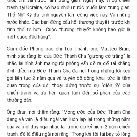
thời, tìm vài nước làm trung gian. Ngày nay, ví dụ chiến
tranh tại Ucraina, có bao nhiêu nước muốn làm trung gian.
Thổ Nhĩ Kỳ đã tình nguyện làm công việc này. Và những
nước khác. Các bạn đừng xấu hổ thương thuyết trước khi
tình thế tệ hơn... Cuộc thương thuyết không bao giờ là
một cuộc đầu hàng”.
Giám đốc Phòng báo chí Tòa Thánh, ông Matteo Bruni,
minh xác rằng lời của Đức Thánh Cha “giương cờ trắng” là
nhắc lại hình ảnh mà người phỏng vấn đề ra để tái khẳng
định điều mà Đức Thánh Cha đã nói trong những lời kêu
gọi liên tục 2 năm qua và tuyên bố công khai, tức là tầm
quan trọng của đối thoại, đứng trước sự “điên rồ” của
chiến tranh và ưu tiên quan tâm đến số phận của các
thường dân.
Ông Bruni nói thêm rằng: “Mong ước của Đức Thánh Cha
đang và vẫn là điều ngài vẫn luôn lập lại trong những năm
qua và mới đây ngài nhắc lại trong dịp kỷ niệm 2 năm chiến
tranh, đó là điều ngài nói rằng: ‘Trong khi tôi tái bày tỏ lòng