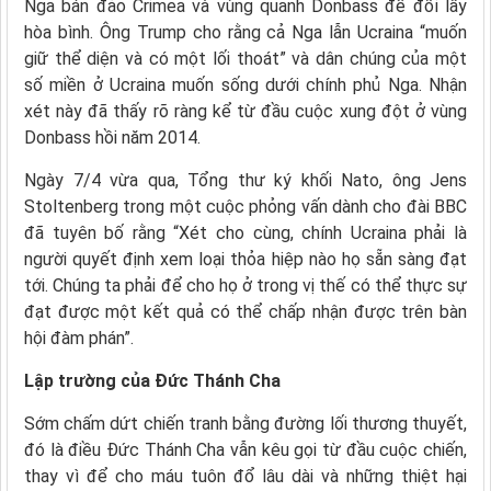
Nga bán đảo Crimea và vùng quanh Donbass để đổi lấy
hòa bình. Ông Trump cho rằng cả Nga lẫn Ucraina “muốn
giữ thể diện và có một lối thoát” và dân chúng của một
số miền ở Ucraina muốn sống dưới chính phủ Nga. Nhận
xét này đã thấy rõ ràng kể từ đầu cuộc xung đột ở vùng
Donbass hồi năm 2014.
Ngày 7/4 vừa qua, Tổng thư ký khối Nato, ông Jens
Stoltenberg trong một cuộc phỏng vấn dành cho đài BBC
đã tuyên bố rằng “Xét cho cùng, chính Ucraina phải là
người quyết định xem loại thỏa hiệp nào họ sẵn sàng đạt
tới. Chúng ta phải để cho họ ở trong vị thế có thể thực sự
đạt được một kết quả có thể chấp nhận được trên bàn
hội đàm phán”.
Lập trường của Đức Thánh Cha
Sớm chấm dứt chiến tranh bằng đường lối thương thuyết,
đó là điều Đức Thánh Cha vẫn kêu gọi từ đầu cuộc chiến,
thay vì để cho máu tuôn đổ lâu dài và những thiệt hại