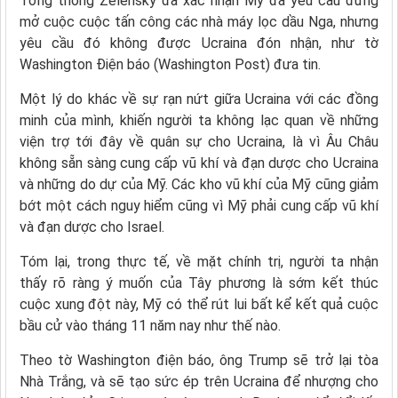
Tổng thống Zelensky đã xác nhận Mỹ đã yêu cầu đừng
mở cuộc cuộc tấn công các nhà máy lọc dầu Nga, nhưng
yêu cầu đó không được Ucraina đón nhận, như tờ
Washington Điện báo (Washington Post) đưa tin.
Một lý do khác về sự rạn nứt giữa Ucraina với các đồng
minh của mình, khiến người ta không lạc quan về những
viện trợ tới đây về quân sự cho Ucraina, là vì Âu Châu
không sẵn sàng cung cấp vũ khí và đạn dược cho Ucraina
và những do dự của Mỹ. Các kho vũ khí của Mỹ cũng giảm
bớt một cách nguy hiểm cũng vì Mỹ phải cung cấp vũ khí
và đạn dược cho Israel.
Tóm lại, trong thực tế, về mặt chính trị, người ta nhận
thấy rõ ràng ý muốn của Tây phương là sớm kết thúc
cuộc xung đột này, Mỹ có thể rút lui bất kể kết quả cuộc
bầu cử vào tháng 11 năm nay như thế nào.
Theo tờ Washington điện báo, ông Trump sẽ trở lại tòa
Nhà Trắng, và sẽ tạo sức ép trên Ucraina để nhượng cho