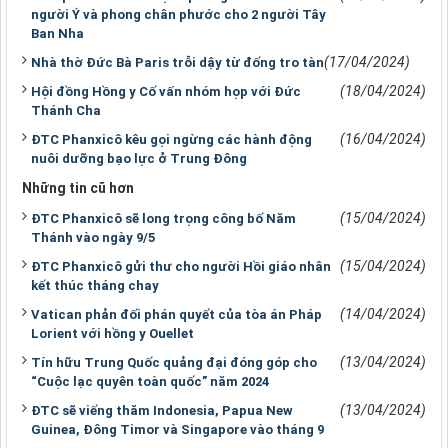
người Ý và phong chân phước cho 2 người Tây
Ban Nha
(17/04/2024)
Nhà thờ Đức Bà Paris trỗi dậy từ đống tro tàn
(18/04/2024)
Hội đồng Hồng y Cố vấn nhóm họp với Đức
Thánh Cha
(16/04/2024)
ĐTC Phanxicô kêu gọi ngừng các hành động
nuôi dưỡng bạo lực ở Trung Đông
Những tin cũ hơn
(15/04/2024)
ĐTC Phanxicô sẽ long trọng công bố Năm
Thánh vào ngày 9/5
(15/04/2024)
ĐTC Phanxicô gửi thư cho người Hồi giáo nhân
kết thúc tháng chay
(14/04/2024)
Vatican phản đối phán quyết của tòa án Pháp
Lorient với hồng y Ouellet
(13/04/2024)
Tín hữu Trung Quốc quảng đại đóng góp cho
“Cuộc lạc quyên toàn quốc” năm 2024
(13/04/2024)
ĐTC sẽ viếng thăm Indonesia, Papua New
Guinea, Đông Timor và Singapore vào tháng 9