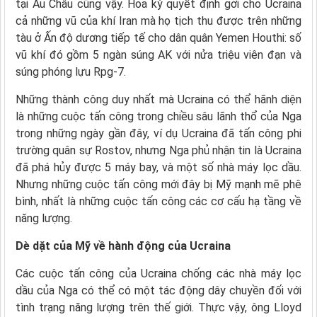
tại Âu Châu cũng vậy. Hoa kỳ quyết định gởi cho Ucraina
cả những vũ của khí Iran mà họ tịch thu được trên những
tàu ở Ấn độ dương tiếp tế cho dân quân Yemen Houthi: số
vũ khí đó gồm 5 ngàn súng AK với nửa triệu viên đạn và
súng phóng lựu Rpg-7.
Những thành công duy nhất mà Ucraina có thể hãnh diện
là những cuộc tấn công trong chiều sâu lãnh thổ của Nga
trong những ngày gần đây, ví dụ Ucraina đã tấn công phi
trường quân sự Rostov, nhưng Nga phủ nhận tin là Ucraina
đã phá hủy được 5 máy bay, và một số nhà máy lọc dầu.
Nhưng những cuộc tấn công mới đây bị Mỹ mạnh mẽ phê
bình, nhất là những cuộc tấn công các cơ cấu hạ tầng về
năng lượng.
Dè dặt của Mỹ về hành động của Ucraina
Các cuộc tấn công của Ucraina chống các nhà máy lọc
dầu của Nga có thể có một tác động dây chuyền đối với
tình trạng năng lượng trên thế giới. Thực vậy, ông Lloyd