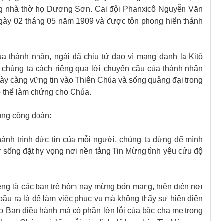
ong nhà thờ họ Dương Sơn. Cai đội Phanxicô Nguyễn Văn
gày 02 tháng 05 năm 1909 và được tôn phong hiển thánh
a thánh nhân, ngài đã chịu tử đạo vì mang danh là Kitô
ỗi chúng ta cách riêng qua lời chuyển cầu của thánh nhân
ngày càng vững tin vào Thiên Chúa và sống quảng đại trong
ó thể làm chứng cho Chúa.
ùng cộng đoàn:
ành trình đức tin của mỗi người, chúng ta đừng để mình
y sống đặt hy vọng nơi nền tảng Tin Mừng tình yêu cứu độ
iêng là các bạn trẻ hôm nay mừng bổn mạng, hiện diện nơi
bầu ra là để làm việc phục vụ mà không thấy sự hiện diện
do Ban điều hành mà có phần lớn lỗi của bậc cha mẹ trong