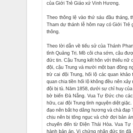
của Giới Trẻ Giáo xứ Vinh Hương.
Theo thông lệ vào thứ sáu đầu tháng, 
Tham dự thánh lễ hôm nay có Giới Trẻ g
thông.
Theo lời dẫn về tiểu sử của Thánh Pha
tỉnh Quảng Trị. Mồ côi cha sớm, cậu đư
đức tin. Cậu Trung kết hôn với thiếu nữ
đội, cậu Trung và mười một bạn đồng ng
trừ cai đội Trung, hối lộ các quan khảo
quan chia tiền hối lộ không đều nên xảy
đội bị tù. Năm 1858, dưới sự chỉ huy của
bờ biển Đà Nẵng. Vua Tự Đức cho các tù
hữu, cai đội Trung tình nguyện diệt giặc
đạo nên bắt họ dâng hương và chà đạp T
chịu nên bị tống ngục và chờ đợi bản á
chuyển đến từ Điện Thái Hòa. Vua Tự Đ
hành bản án. Vị chứng nhân đức tin đã 