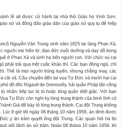
thánh lễ sẽ được cử hành tại nhà thờ Giáo họ Vinh Sơn.
iáo xứ và đông đảo giáo dân của giáo xứ quy tụ để hiệp
nxicô Nguyễn Văn Trung sinh năm 1825 tại làng Phan Xá,
ợc người mẹ hiền từ, đạo đức nuôi dưỡng và dạy dỗ trong
 quê ở Phan Xá và sinh hạ bốn người con. Với chức vụ cai
ũ phải trải qua một cuộc khảo thí. Các bạn đồng ngũ, chỉ
 thí. Thế là mọi người trúng tuyển, nhưng chẳng may, các
 ra cãi vã. Câu chuyện đến tai vua Tự Đức và mười hai cai
 phó đô đốc Rigault de Grenouilly, hải quân Pháp tấn công
 nhân: tiếp tục bị tù hoặc tòng quân diệt giặc. Với bạn
. Vua Tự Đức còn nghi kỵ lòng trung thành của binh lính có
hánh Giá để bày tỏ lòng trung thành. Cai đội Trung không
n. Lúc 8 giờ tối ngày 06 tháng 10 năm 1958, án lệnh được
ức y án trảm quyết ông đội Trung. Các quan hối hả thi
quỳ gối lãnh án xử trảm. Ngày 08 tháng 10 năm 1858, thi