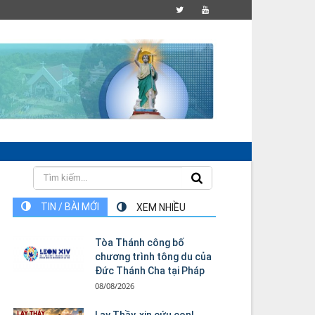
TIN / BÀI MỚI
XEM NHIỀU
Tòa Thánh công bố
chương trình tông du của
Đức Thánh Cha tại Pháp
08/08/2026
Lạy Thầy, xin cứu con!