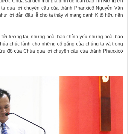
được Chúa sai đến mỗi gia đình để loan báo Tin Mừng ơn
ta qua lời chuyển cầu của thánh Phanxicô Nguyễn Văn
 như lời dẫn đầu lễ cho ta thấy vì mang danh Kitô hữu nên
tới tương lai, những hoài bão chính yếu nhưng hoài bão
Chúa chúc lành cho những cố gắng của chúng ta và trong
cứu độ của Chúa qua lời chuyển cầu của thánh Phanxicô