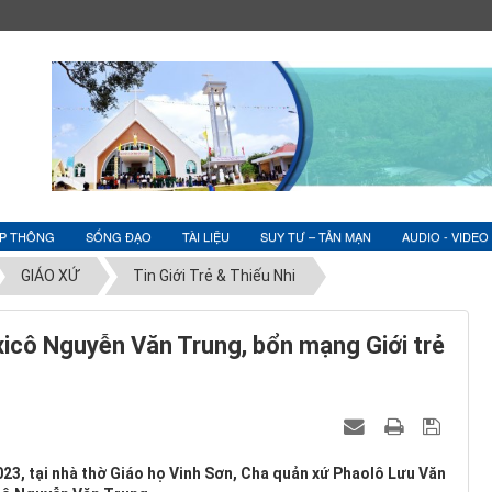
ỆP THÔNG
SỐNG ĐẠO
TÀI LIỆU
SUY TƯ – TẢN MẠN
AUDIO - VIDEO
GIÁO XỨ
Tin Giới Trẻ & Thiếu Nhi
icô Nguyễn Văn Trung, bổn mạng Giới trẻ
23, tại nhà thờ Giáo họ Vinh Sơn, Cha quản xứ Phaolô Lưu Văn