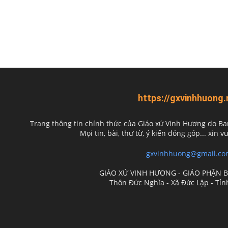
https://gxvinhhuong.
Trang thông tin chính thức của Giáo xứ Vinh Hương do
Ba
Mọi tin, bài, thư từ, ý kiến đóng góp... xin vu
gxvinhhuong@gmail.co
GIÁO XỨ VINH HƯƠNG - GIÁO PHẬN 
Thôn Đức Nghĩa - Xã Đức Lập - Tỉ