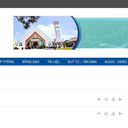
ỆP THÔNG
SỐNG ĐẠO
TÀI LIỆU
SUY TƯ – TẢN MẠN
AUDIO - VIDEO