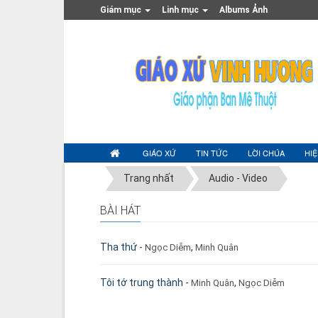
Giám mục
Linh mục
Albums Ảnh
GIÁO XỨ
TIN TỨC
LỜI CHÚA
HI
Trang nhất
Audio - Video
BÀI HÁT
Tha thứ
-
,
Ngọc Diễm
Minh Quân
Tôi tớ trung thành
-
,
Minh Quân
Ngọc Diễm