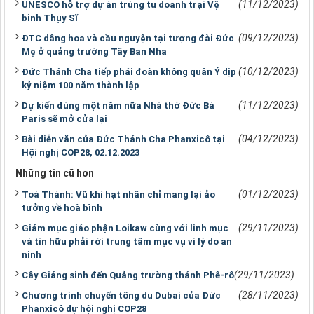
(11/12/2023)
UNESCO hỗ trợ dự án trùng tu doanh trại Vệ
binh Thụy Sĩ
(09/12/2023)
ĐTC dâng hoa và cầu nguyện tại tượng đài Đức
Mẹ ở quảng trường Tây Ban Nha
(10/12/2023)
Đức Thánh Cha tiếp phái đoàn không quân Ý dịp
kỷ niệm 100 năm thành lập
(11/12/2023)
Dự kiến đúng một năm nữa Nhà thờ Đức Bà
Paris sẽ mở cửa lại
(04/12/2023)
Bài diễn văn của Đức Thánh Cha Phanxicô tại
Hội nghị COP28, 02.12.2023
Những tin cũ hơn
(01/12/2023)
Toà Thánh: Vũ khí hạt nhân chỉ mang lại ảo
tưởng về hoà bình
(29/11/2023)
Giám mục giáo phận Loikaw cùng với linh mục
và tín hữu phải rời trung tâm mục vụ vì lý do an
ninh
(29/11/2023)
Cây Giáng sinh đến Quảng trường thánh Phê-rô
(28/11/2023)
Chương trình chuyến tông du Dubai của Đức
Phanxicô dự hội nghị COP28