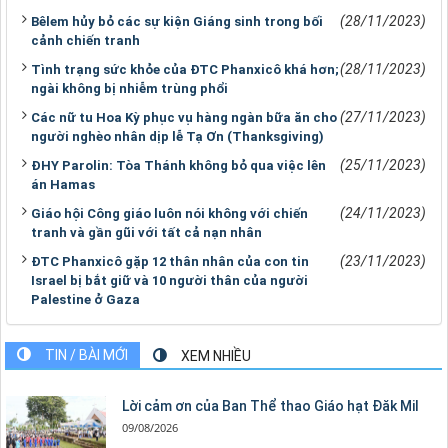
(28/11/2023)
Bêlem hủy bỏ các sự kiện Giáng sinh trong bối
cảnh chiến tranh
(28/11/2023)
Tình trạng sức khỏe của ĐTC Phanxicô khá hơn;
ngài không bị nhiễm trùng phổi
(27/11/2023)
Các nữ tu Hoa Kỳ phục vụ hàng ngàn bữa ăn cho
người nghèo nhân dịp lễ Tạ Ơn (Thanksgiving)
(25/11/2023)
ĐHY Parolin: Tòa Thánh không bỏ qua việc lên
án Hamas
(24/11/2023)
Giáo hội Công giáo luôn nói không với chiến
tranh và gần gũi với tất cả nạn nhân
(23/11/2023)
ĐTC Phanxicô gặp 12 thân nhân của con tin
Israel bị bắt giữ và 10 người thân của người
Palestine ở Gaza
TIN / BÀI MỚI
XEM NHIỀU
Lời cảm ơn của Ban Thể thao Giáo hạt Đăk Mil
09/08/2026