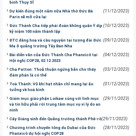
binh Thụy Sĩ
(11/12/2023)
Dự kiến đúng một năm nữa Nhà thờ Đức Bà
Paris sẽ mở cửa lại
(10/12/2023)
Đức Thánh Cha tiếp phái đoàn không quân Ý dịp
kỷ niệm 100 năm thành lập
(09/12/2023)
ĐTC dâng hoa và cầu nguyện tại tượng đài Đức
Mẹ ở quảng trường Tây Ban Nha
(04/12/2023)
Bài diễn văn của Đức Thánh Cha Phanxicô tại
Hội nghị COP28, 02.12.2023
(03/12/2023)
Cha Patton: Thoả thuận ngừng bắn cho thấy
đàm phán là có thể
(01/12/2023)
Toà Thánh: Vũ khí hạt nhân chỉ mang lại ảo
tưởng về hoà bình
(29/11/2023)
Giám mục giáo phận Loikaw cùng với linh mục
và tín hữu phải rời trung tâm mục vụ vì lý do an
ninh
(29/11/2023)
Cây Giáng sinh đến Quảng trường thánh Phê-rô
(28/11/2023)
Chương trình chuyến tông du Dubai của Đức
Phanxicô dự hội nghị COP28