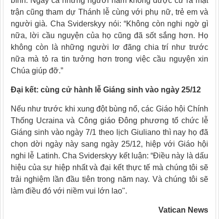
bình. Ngay cả những người nam không được cử ra mặt
trận cũng tham dự Thánh lễ cùng với phụ nữ, trẻ em và
người già. Cha Sviderskyy nói: “Không còn nghi ngờ gì
nữa, lời cầu nguyện của họ cũng đã sốt sắng hơn. Họ
không còn là những người lơ đãng chia trí như trước
nữa mà tỏ ra tin tưởng hơn trong việc cầu nguyện xin
Chúa giúp đỡ.”
Đại kết: cùng cử hành lễ Giáng sinh vào ngày 25/12
Nếu như trước khi xung đột bùng nổ, các Giáo hội Chính
Thống Ucraina và Công giáo Đông phương tổ chức lễ
Giáng sinh vào ngày 7/1 theo lịch Giuliano thì nay họ đã
chọn dời ngày này sang ngày 25/12, hiệp với Giáo hội
nghi lễ Latinh. Cha Sviderskyy kết luận: “Điều này là dấu
hiệu của sự hiệp nhất và đại kết thực tế mà chúng tôi sẽ
trải nghiệm lần đầu tiên trong năm nay. Và chúng tôi sẽ
làm điều đó với niềm vui lớn lao".
Vatican News