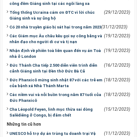
công đêm Giáng sinh tại các ngôi làng xa
(29/12/2023)
Tổng thống Ucraina cám ơn ĐTC vì lời chúc
Giáng sinh và sự ủng hộ
(31/12/2023)
Có 20 nhà truyền giáo bị sát hại trong năm 2023
(19/12/2023)
Các Giám mục Âu châu kêu gọi sự công bằng và
nhân đạo cho người di cư và tị nạn
(19/12/2023)
Nhận định về phiên toà liên quan đến vụ án Toà
nhà ở London
(16/12/2023)
Đức Thánh Cha tiếp 2.500 diễn viên trình diễn
cảnh Giáng sinh tại Đền thờ Đức Bà Cả
(18/12/2023)
Đức Phanxicô mừng sinh nhật 87 với các trẻ em
của bệnh xá Nhà Thánh Marta
(18/12/2023)
Các niềm vui và nỗi buồn trong năm 87 tuổi của
Đức Phanxicô
(15/12/2023)
Cha Léopold Feyen, linh mục thừa sai dòng
Salêdiêng ở Congo, bị đâm chết
Những tin cũ hơn
(11/12/2023)
UNESCO hỗ trợ dự án trùng tu doanh trại Vệ