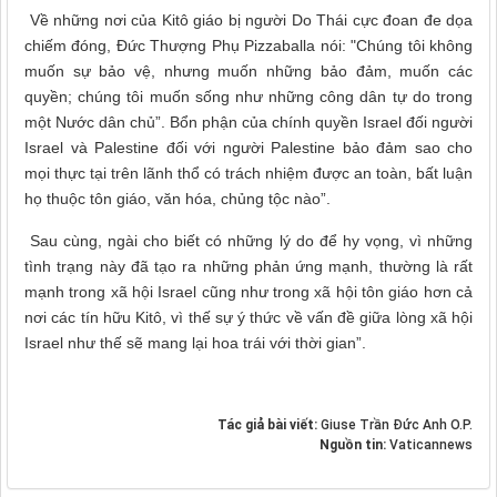
Về những nơi của Kitô giáo bị người Do Thái cực đoan đe dọa
chiếm đóng, Đức Thượng Phụ Pizzaballa nói: "Chúng tôi không
muốn sự bảo vệ, nhưng muốn những bảo đảm, muốn các
quyền; chúng tôi muốn sống như những công dân tự do trong
một Nước dân chủ”. Bổn phận của chính quyền Israel đối người
Israel và Palestine đối với người Palestine bảo đảm sao cho
mọi thực tại trên lãnh thổ có trách nhiệm được an toàn, bất luận
họ thuộc tôn giáo, văn hóa, chủng tộc nào”.
Sau cùng, ngài cho biết có những lý do để hy vọng, vì những
tình trạng này đã tạo ra những phản ứng mạnh, thường là rất
mạnh trong xã hội Israel cũng như trong xã hội tôn giáo hơn cả
nơi các tín hữu Kitô, vì thế sự ý thức về vấn đề giữa lòng xã hội
Israel như thế sẽ mang lại hoa trái với thời gian”.
Tác giả bài viết:
Giuse Trần Đức Anh O.P.
Nguồn tin:
Vaticannews