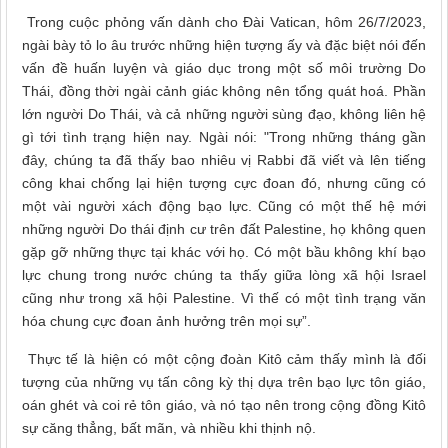
Trong cuộc phỏng vấn dành cho Đài Vatican, hôm 26/7/2023,
ngài bày tỏ lo âu trước những hiện tượng ấy và đặc biệt nói đến
vấn đề huấn luyện và giáo dục trong một số môi trường Do
Thái, đồng thời ngài cảnh giác không nên tổng quát hoá. Phần
lớn người Do Thái, và cả những người sùng đạo, không liên hệ
gì tới tình trạng hiện nay. Ngài nói: "Trong những tháng gần
đây, chúng ta đã thấy bao nhiêu vị Rabbi đã viết và lên tiếng
công khai chống lại hiện tượng cực đoan đó, nhưng cũng có
một vài người xách động bạo lực. Cũng có một thế hệ mới
những người Do thái định cư trên đất Palestine, họ không quen
gặp gỡ những thực tại khác với họ. Có một bầu không khí bạo
lực chung trong nước chúng ta thấy giữa lòng xã hội Israel
cũng như trong xã hội Palestine. Vì thế có một tình trạng văn
hóa chung cực đoan ảnh hưởng trên mọi sự”.
Thực tế là hiện có một cộng đoàn Kitô cảm thấy mình là đối
tượng của những vụ tấn công kỳ thị dựa trên bạo lực tôn giáo,
oán ghét và coi rẻ tôn giáo, và nó tạo nên trong cộng đồng Kitô
sự căng thẳng, bất mãn, và nhiều khi thịnh nộ.