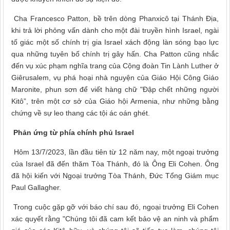
Cha Francesco Patton, bề trên dòng Phanxicô tại Thánh Địa,
khi trả lời phỏng vấn dành cho một đài truyền hình Israel, ngài
tố giác một số chính trị gia Israel xách động làn sóng bạo lực
qua những tuyên bố chính trị gây hấn. Cha Patton cũng nhắc
đến vụ xúc phạm nghĩa trang của Cộng đoàn Tin Lành Luther ở
Giêrusalem, vụ phá hoại nhà nguyện của Giáo Hội Công Giáo
Maronite, phun sơn để viết hàng chữ "Đập chết những người
Kitô”, trên một cơ sở của Giáo hội Armenia, như những bằng
chứng về sự leo thang các tội ác oán ghét.
Phản ứng từ phía chính phủ Israel
Hôm 13/7/2023, lần đầu tiên từ 12 năm nay, một ngoại trưởng
của Israel đã đến thăm Tòa Thánh, đó là Ông Eli Cohen. Ông
đã hội kiến với Ngoại trưởng Tòa Thánh, Đức Tổng Giám mục
Paul Gallagher.
Trong cuộc gặp gỡ với báo chí sau đó, ngoại trưởng Eli Cohen
xác quyết rằng "Chúng tôi đã cam kết bảo vệ an ninh và phẩm