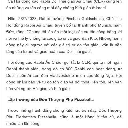
Cả Hội đồng các Rabbi Do Thái giáo Âu Châu (CER) cũng lên
án những vụ tấn công mới đây chống Kitô giáo ở Israel
Hôm 23/7/2023, Rabbi trưởng Pinchas Goldschmits, Chủ tịch
Hội đồng Rabbi Âu Châu, tuyên bố tại thành phố Munich, nam
Đức, rằng: "Chúng tôi lên án một loạt các vụ tấn công bằng lời
nói và thể lý chống lại các giáo sĩ và giáo dân Kitô. Những hành
động này đi ngược với các giá trị tự do tôn giáo, vốn là nền
tảng của Israel và giáo huấn của Do Thái giáo”.
Hội đồng các Rabbi Âu Châu, gọi tắt là CER, qui tụ một ngàn
Rabbi thành viên, trong đó có 800 Rabbi còn hoạt động, từ
Dublin bên Ai Len đến Vladivostok ở miền cực đông Nga. Hội
đồng nhắm bảo vệ tự do tôn giáo và đối thoại liên tôn, liên văn
hóa với người Hồi giáo và Kitô giáo.
Lập trường của Đức Thượng Phụ Pizzaballa
Trước những hành động chống Kitô hữu trên đây, Đức Thượng
Phụ Pierbattista Pizzaballa, cũng là một Hồng Y tân cử, đã
nhiều lần lên tiếng.