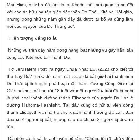
Mar Elias, như họ đã làm tại al-Khadr, một nơi quan trọng đối
với các tín hữu ba tôn giáo độc thần Do Thái, Kitô và Hồi giáo,
nhưng trong những năm gần đây đã được tu bổ và dùng làm
nơi cầu nguyện của Do Thái giáo”.
Hiện tượng đáng lo âu
Những vụ trên đây nằm trong hàng loạt những vụ gây hấn, tấn
công các Kitô hữu tại Thánh Địa.
Tờ Jerusalem Post, ra ngày Chúa Nhật 16/7/2023 cho biết tối
thứ Bảy 15/7 trước đó, cảnh sát Israel đã bắt giữ hai thanh niên
Do Thái bị tình nghi phá hoại một thánh đường Công Giáo tại
Giêrusalem: một người 18 tuổi và một người 24 tuổi đã bị nghi
là phá hoại thánh đường thánh Elisabeth của người Ba Lan ở
đường Hahoma-Hashlishit. Tại đây cũng có nữ tu viện dòng
thánh Elisabeth và nhà trọ cho khách hành hương Ba Lan. Ban
đầu có 4 người bị bắt, nhưng sau đó chỉ có 2 người bị đưa ra
tòa.
Đại diện cảnh sát Israel tuyên bố rằng "Chúng tôi rất chú ý đến