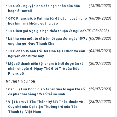
(13/08/2023)
ĐTC cầu nguyện cho các nạn nhân của hỏa
hoạn ở Hawaii
(08/08/2023)
ĐTC Phanxicô: ở Fatima tôi đã cầu nguyện cho
hòa bình mà không quảng cáo
(01/08/2023)
ĐTC kêu gọi Nga gia hạn thỏa thuận về ngũ cốc
(03/08/2023)
Lá thư của một tu sĩ trẻ mới qua đời ngày 15/7 vì
ung thư gửi Đức Thánh Cha
(04/08/2023)
ĐTC chào 15 bạn trẻ Ucraina tại Lisbon và cầu
nguyện cho nước này
(30/07/2023)
Một số thanh niên tội phạm trẻ sẽ được ân xá
nhân chuyến đi Ngày Thế Giới Trẻ của Đức
Phanxicô
Những tin cũ hơn
(29/07/2023)
Các luật sư Công giáo Argentina lo ngại khi số
ca phá thai bằng 1/5 số trẻ sơ sinh
(28/07/2023)
Việt Nam và Tòa Thánh ký kết Thỏa thuận về
Quy chế của Đại diện Thường trú của Tòa
Thánh tại Việt Nam