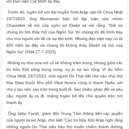
với Đan viện Cát Minh tại đây.
Trước đó, tuyên bố với đài truyền hình Arập vào tối Chúa Nhật
23/7/2023, ông Abunasser bác bỏ lập luận của nhóm
Chassidim về mộ của ngôn sứ Elisêô và nói rằng: "Giả sử
chúng tôi tìm thấy mộ của Ngôn Sứ, thì chúng tôi đã trình bày
cho mọi người với tất cả sự tôn kính. Nhưng đan viện này có từ
400 năm tại đây và chúng tôi không thấy Elisêô và mộ của
Ngôn Sứ” (KNA 27-7-2023).
Những vụ như vừa nói có vẻ không trầm trọng, nhưng giữa các
tín hữu Kitô sống trong vùng, sự lo sợ lan rộng. Ví dụ hôm
Chúa Nhật 23/7/2023, một người Do Thái dắt chó vào nhà thờ
Mar Elias thuộc khu phố Wadi Nusna cũng ở thành Haifa, với
chủ ý tạo nên xáo trộn trong buổi lễ. Sau nhiều phản đối và yêu
cầu, người ấy ra đi, miệng tuyên bố đòi chủ quyền trên nơi
thánh ấy.
Ông Jafar Farah, giám đốc Trung Tâm thăng tiến các quyền
của người Israel Arập, cho biết "Các tín hữu Kitô Arập nghi rằng
những người Do Thái siêu bảo thủ muốn chiếm thánh đường