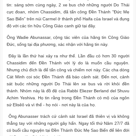
tin: sáng sớm cùng ngày, 2 xe bus chở những người Do Thái
cực đoan, nhóm Chassidim, đã tấn công Đền Thánh "Đức Mẹ
Sao Biển” trên núi Carmel ở thành phố Haifa của Israel và đụng
độ với các tín hữu Công Giáo canh giữ tại đây.
Ông Wadie Abunassar, cộng tác viên của hãng tin Công Giáo
Đức, sống tại địa phương, xác nhận với hãng tin này.
Đây là lần thứ hai xảy ra như thế. Lần đầu có hơn 30 người
Chassidim đến Đền Thánh với lý do là muốn cầu nguyện.
Nhưng chủ đích là để tấn công và chiếm nơi này. Các cha dòng
Cát Minh coi sóc Đền Thánh đã báo cảnh sát. Đến nơi, cảnh
sát buộc những người Do Thái lên xe bus và rời khỏi đền
thánh. Nhóm này là đồ đệ của Rabbi Eliezer Berland del Shuvu
Achim Yeshiva. Họ tin rằng trong Đền Thánh có mộ của ngôn
sứ Elisêô và vì thế - họ nói - nơi này là của họ.
Ông Abunasser trách cứ cảnh sát Israel đã thiên vị và không
thẳng tay với những người gây hấn. Ngay tối thứ Năm 27/7 đã
có buổi cầu nguyện tại Đền Thánh Đức Mẹ Sao Biển để liên đới