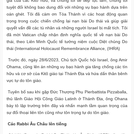
giá của các Kitô hữu, và chúng tôi sẽ tiếp tục làm, chúng tôi
tuyệt đối không bao dung đối với những vụ bạo hành dựa trên
oán ghét. Tôi đã cám ơn Tòa Thánh vì các hoạt động quan
trọng trong cuộc chiến chống lại nạn bài Do thái và giúp giải
quyết vấn đề các tù nhân và những người Israel bị mất tích. Tôi
đã mời Vatican chấp nhận định nghĩa quốc tế về nạn bài Do
thái, theo Liên Minh Quốc tế tưởng niệm cuộc Diệt chủng Do
thái (International Holocaust Remembrance Alliance, (IHRA)
Trước đó, ngày 28/6/2023, Chủ tịch Quốc hội Israel, ông Amir
Ohama, cũng lên án những vụ bạo hành gia tăng chống các tín
hữu và cơ sở của Kitô giáo tại Thánh Địa và hứa dấn thân bênh
vực tự do tôn giáo.
Tuyên bố sau khi gặp Đức Thượng Phụ Pierbattista Pizzaballa,
thủ lãnh Giáo Hội Công Giáo Latinh ở Thánh Địa, ông Ohana
bày tỏ lập trường trên đây và nhấn mạnh tầm quan trọng của
sự đối thoại liên tôn cũng như tôn trọng tự do tôn giáo.
Các Rabbi Âu Châu lên tiếng