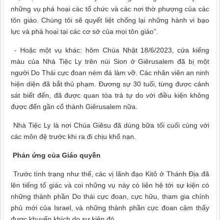
những vụ phá hoại các tổ chức và các nơi thờ phượng của các
tôn giáo. Chúng tôi sẽ quyết liệt chống lại những hành vi bạo
lực và phá hoại tại các cơ sở của mọi tôn giáo”.
- Hoặc một vụ khác: hôm Chúa Nhật 18/6/2023, cửa kiếng
màu của Nhà Tiệc Ly trên núi Sion ở Giêrusalem đã bị một
người Do Thái cực đoan ném đá làm vỡ. Các nhân viên an ninh
hiện diện đã bắt thủ phạm. Đương sự 30 tuổi, từng được cảnh
sát biết đến, đã được quan tòa trả tự do với điều kiện không
được đến gần cổ thành Giêrusalem nữa.
Nhà Tiệc Ly là nơi Chúa Giêsu đã dùng bữa tối cuối cùng với
các môn đệ trước khi ra đi chịu khổ nạn.
Phản ứng của Giáo quyền
Trước tình trạng như thế, các vị lãnh đạo Kitô ở Thánh Địa đã
lên tiếng tố giác và coi những vụ này có liên hệ tới sự kiện có
những thành phần Do thái cực đoan, cực hữu, tham gia chính
phủ mới của Israel, và những thành phần cực đoan cảm thấy
được khuyến khích do sự kiện đó.