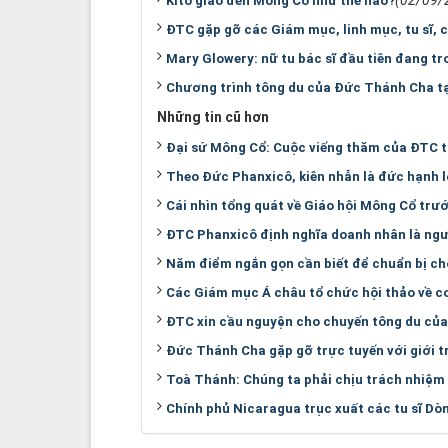
Kitô giáo đến Mông Cổ như thế nào?
ĐTC gặp gỡ các Giám mục, linh mục, tu sĩ, 
Mary Glowery: nữ tu bác sĩ đầu tiên đang t
Chương trình tông du của Đức Thánh Cha t
Những tin cũ hơn
Đại sứ Mông Cổ: Cuộc viếng thăm của ĐTC t
Theo Đức Phanxicô, kiên nhẫn là đức hạnh l
Cái nhìn tổng quát về Giáo hội Mông Cổ tr
ĐTC Phanxicô định nghĩa doanh nhân là ngư
Năm điểm ngắn gọn cần biết để chuẩn bị c
Các Giám mục Á châu tổ chức hội thảo về co
ĐTC xin cầu nguyện cho chuyến tông du của
Đức Thánh Cha gặp gỡ trực tuyến với giới t
Toà Thánh: Chúng ta phải chịu trách nhiệm 
Chính phủ Nicaragua trục xuất các tu sĩ Dò