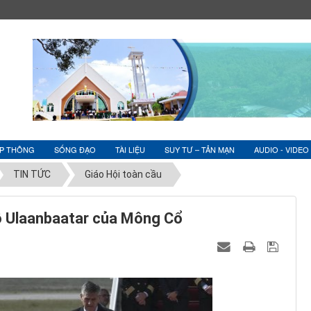
ỆP THÔNG
SỐNG ĐẠO
TÀI LIỆU
SUY TƯ – TẢN MẠN
AUDIO - VIDEO
TIN TỨC
Giáo Hội toàn cầu
ô Ulaanbaatar của Mông Cổ