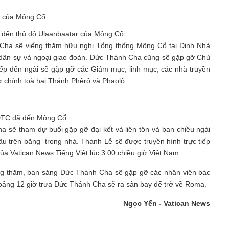
đến thủ đô Ulaanbaatar của Mông Cổ
Cha sẽ viếng thăm hữu nghị Tổng thống Mông Cổ tại Dinh Nhà
 dân sự và ngoại giao đoàn. Đức Thánh Cha cũng sẽ gặp gỡ Chủ
ếp đến ngài sẽ gặp gỡ các Giám mục, linh mục, các nhà truyền
hờ chính toà hai Thánh Phêrô và Phaolô.
TC đã đến Mông Cổ
 sẽ tham dự buổi gặp gỡ đại kết và liên tôn và ban chiều ngài
ầu trên băng” trong nhà. Thánh Lễ sẽ được truyền hình trực tiếp
của Vatican News Tiếng Việt lúc 3:00 chiều giờ Việt Nam.
ếng thăm, ban sáng Đức Thánh Cha sẽ gặp gỡ các nhân viên bác
oảng 12 giờ trưa Đức Thánh Cha sẽ ra sân bay để trở về Roma.
Ngọc Yến - Vatican News