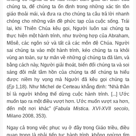
chúng ta, để chúng ta ổn định trong những xác tín tôn
giáo thoải mái, và đưa ra cho chúng ta câu trả lời nhanh
chóng cho những vấn đề phức tạp của cuộc sống. Trái
lại, khi Thiên Chúa kêu gọi, Người luôn sai chúng ta
thực hiện một hành trình, như trường hợp của Abraham,
Môsê, các ngôn sứ và tất cả các môn đệ Chúa. Người
sai chúng ta vào một hành trình, kéo chúng ta ra khỏi
vùng an toàn, sự tự mãn về những gì chúng ta đã làm, và
bằng cách này, Người giải thoát, biến đổi chúng ta và soi
sáng đôi mắt tâm hồn của chúng ta để chúng ta hiểu
được niềm hy vọng mà Người đã kêu gọi chúng ta
(
Ep
1,18). Như Michel de Certeau khẳng định: “Nhà thần
bí là người không thể dừng cuộc hành trình. [...] Ước
muốn tạo ra một điều vượt hơn. Ước muốn vượt xa hơn,
đến một nơi khác” (
Fabula Mistica. XVI-XVII secolo
,
Milano 2008, 353).
Ngay cả trong việc phục vụ ở đây trong Giáo triều, điều
quan trọng là phải tiếp tục hành trình, không ngừng tìm