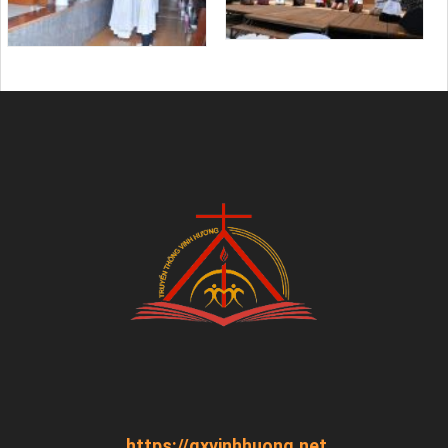
https://gxvinhhuong.net