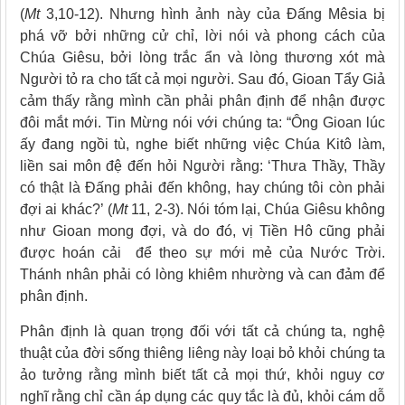
(
Mt
3,10-12). Nhưng hình ảnh này của Đấng Mêsia bị
phá vỡ bởi những cử chỉ, lời nói và phong cách của
Chúa Giêsu, bởi lòng trắc ẩn và lòng thương xót mà
Người tỏ ra cho tất cả mọi người. Sau đó, Gioan Tẩy Giả
cảm thấy rằng mình cần phải phân định để nhận được
đôi mắt mới. Tin Mừng nói với chúng ta: “Ông Gioan lúc
ấy đang ngồi tù, nghe biết những việc Chúa Kitô làm,
liền sai môn đệ đến hỏi Người rằng: ‘Thưa Thầy, Thầy
có thật là Đấng phải đến không, hay chúng tôi còn phải
đợi ai khác?’ (
Mt
11, 2-3). Nói tóm lại, Chúa Giêsu không
như Gioan mong đợi, và do đó, vị Tiền Hô cũng phải
được hoán cải để theo sự mới mẻ của Nước Trời.
Thánh nhân phải có lòng khiêm nhường và can đảm để
phân định.
Phân định là quan trọng đối với tất cả chúng ta, nghệ
thuật của đời sống thiêng liêng này loại bỏ khỏi chúng ta
ảo tưởng rằng mình biết tất cả mọi thứ, khỏi nguy cơ
nghĩ rằng chỉ cần áp dụng các quy tắc là đủ, khỏi cám dỗ