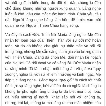
và những định kiến trong đó đôi khi dẫn chúng ta đến
chỗ đóng khung những người xung quanh. Lắng nghe
luôn là khởi đầu của một cuộc hành trình. Chúa yêu cầu
dân Người lắng nghe bằng tâm hồn, để bước vào mối
quan hệ với Người, Thiên Chúa hằng sống.
Và đây là cách Đức Trinh Nữ Maria lắng nghe. Mẹ đón
nhận lời loan báo của Thiên Thần với sự cởi mở hoàn
toàn, và do đó không che giấu sự thắc mắc và bối rối
trong lòng; nhưng Mẹ sẵn sàng tham gia vào tương quan
với Thiên Chúa, Đấng đã chọn Mẹ, đón nhận kế hoạch
của Người. Có đối thoại và có vâng lời. Đức Maria nhận
ra rằng mình đã lãnh nhận một hồng ân vô giá và “quỳ
xuống”, nghĩa là, với sự khiêm nhường và kinh ngạc, Mẹ
tiếp tục lắng nghe.
Lắng nghe “quỳ gối” là
cách tốt nhất
để thực sự lắng nghe, bởi vì điều đó có nghĩa là chúng ta
không tự phụ nghĩ rằng chúng ta đã biết mọi thứ, hoặc
đã hiểu những gì người khác sắp nói với chúng ta,
nhưng trái lại, chúng ta mở lòng ra cho mầu nhiệm của