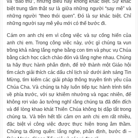
và “bảo thủ”, nhưng điều này không khác biệt. Sự khác
biệt trung tâm thật sự là giữa những người “say mê” và
những người “theo thói quen”. Đó là sự khác biệt. Chỉ
những người say mê yêu mới có thể bước đi.
Cám ơn anh chị em vì công việc và sự cống hiến của
anh chị em. Trong công việc này, ước gì chúng ta vun
trồng khả năng lắng nghe bằng con tim và phục vụ Chúa
bằng cách học cách chào đón và lắng nghe nhau. Chúng
ta hãy thực hành phân định, để trở thành một Giáo hội
tìm cách giải thích các dấu chỉ lịch sử dưới ánh sáng Tin
Mừng, tìm kiếm các giải pháp thông truyền tình yêu của
Chúa Cha. Và chúng ta hãy luôn tiếp tục hành trình tiến
về phía trước, với sự khiêm nhường và ngạc nhiên, để
không rơi vào ảo tưởng nghĩ rằng chúng ta đã đến đích
và để lòng khao khát Thiên Chúa không bị dập tắt trong
chúng ta. Và trên hết tôi cảm ơn anh chị em rất nhiều,
đặc biệt vì công việc được thực hiện trong âm thầm.
Chúng ta đừng quên: lắng nghe, phân định, bước đi –