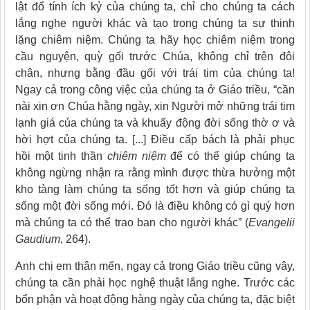
lật đổ tính ích kỷ của chúng ta, chỉ cho chúng ta cách
lắng nghe người khác và tạo trong chúng ta sự thinh
lặng chiêm niệm. Chúng ta hãy học chiêm niệm trong
cầu nguyện, quỳ gối trước Chúa, không chỉ trên đôi
chân, nhưng bằng đầu gối với trái tim của chúng ta!
Ngay cả trong công việc của chúng ta ở Giáo triều, “cần
nài xin ơn Chúa hằng ngày, xin Người mở những trái tim
lạnh giá của chúng ta và khuấy động đời sống thờ ơ và
hời hợt của chúng ta. [...] Điều cấp bách là phải phục
hồi một tinh thần
chiêm niệm
để có thể giúp chúng ta
không ngừng nhận ra rằng mình được thừa hưởng một
kho tàng làm chúng ta sống tốt hơn và giúp chúng ta
sống một đời sống mới. Đó là điều không có gì quý hơn
mà chúng ta có thể trao ban cho người khác” (
Evangelii
Gaudium
, 264).
Anh chị em thân mến, ngay cả trong Giáo triều cũng vậy,
chúng ta cần phải học nghệ thuật lắng nghe. Trước các
bổn phận và hoạt động hàng ngày của chúng ta, đặc biệt