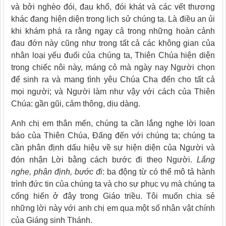
và bởi nghèo đói, đau khổ, đói khát và các vết thương
khác đang hiện diện trong lịch sử chúng ta. Là điều an ủi
khi khám phá ra rằng ngay cả trong những hoàn cảnh
đau đớn này cũng như trong tất cả các không gian của
nhân loại yếu đuối của chúng ta, Thiên Chúa hiện diện
trong chiếc nôi này, máng cỏ mà ngày nay Người chọn
để sinh ra và mang tình yêu Chúa Cha đến cho tất cả
mọi người; và Người làm như vậy với cách của Thiên
Chúa: gần gũi, cảm thông, dịu dàng.
Anh chị em thân mến, chúng ta cần lắng nghe lời loan
báo của Thiên Chúa, Đấng đến với chúng ta; chúng ta
cần phân định dấu hiệu về sự hiện diện của Người và
đón nhận Lời bằng cách bước đi theo Người.
Lắng
nghe, phân định, bước đi
: ba động từ có thể mô tả hành
trình đức tin của chúng ta và cho sự phục vụ mà chúng ta
cống hiến ở đây trong Giáo triều. Tôi muốn chia sẻ
những lời này với anh chị em qua một số nhân vật chính
của Giáng sinh Thánh.