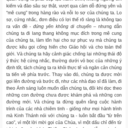
kiếm và đào sâu sự thật, vượt qua cám dỗ đứng yên và
“mê cung” trong hàng rào và nỗi lo sợ của chúng ta. Lo
sợ, cứng nhắc, đơn điệu có lợi thế rõ ràng là không tạo
ra vấn đề -
đứng yên không di chuyển
– nhưng dẫn
chúng ta đi lang thang không mục đích trong mê cung
của chúng ta, làm tổn hại cho sự phục vụ mà chúng ta
được kêu gọi cống hiến cho Giáo hội và cho toàn thế
giới. Và chúng ta hãy cảnh giác chống lại những thái độ
ý thức hệ cứng nhắc, thường dưới vỏ bọc của những ý
định tốt, tách chúng ta ra khỏi thực tế và ngăn cản chúng
ta tiến về phía trước. Thay vào đó, chúng ta được mời
gọi lên đường và bước đi, như các nhà đạo sĩ đã làm, đi
theo Ánh sáng luôn muốn dẫn chúng ta, đôi khi dọc theo
những con đường chưa được khám phá và những con
đường mới. Và chúng ta đừng quên rằng cuộc hành
trình của các nhà chiêm tinh - giống như mọi hành trình
mà Kinh Thánh nói với chúng ta - luôn bắt đầu “từ trên
cao”, vì một lời mời gọi của Chúa, vì một dấu chỉ đến từ