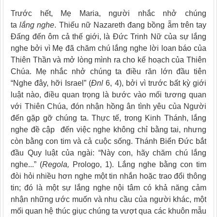
Trước hết, Mẹ Maria, người nhắc nhở chúng
ta
lắng nghe
. Thiếu nữ Nazareth đang bồng ẵm trên tay
Đấng đến ôm cả thế giới, là Đức Trinh Nữ của sự lắng
nghe bởi vì Mẹ đã chăm chú lắng nghe lời loan báo của
Thiên Thần và mở lòng mình ra cho kế hoạch của Thiên
Chúa. Mẹ nhắc nhở chúng ta điều răn lớn đầu tiên
“Nghe đây, hỡi Israel” (
Đnl
6, 4), bởi vì trước bất kỳ giới
luật nào, điều quan trọng là bước vào mối tương quan
với Thiên Chúa, đón nhận hồng ân tình yêu của Người
đến gặp gỡ chúng ta. Thực tế, trong Kinh Thánh, lắng
nghe đề cập đến việc nghe không chỉ bằng tai, nhưng
còn bằng con tim và cả cuộc sống. Thánh Biển Đức bắt
đầu Quy luật của ngài: “Này con, hãy chăm chú lắng
nghe...” (
Regola,
Prologo, 1). Lắng nghe bằng con tim
đòi hỏi nhiều hơn nghe một tin nhắn hoặc trao đổi thông
tin; đó là một sự lắng nghe nội tâm có khả năng cảm
nhận những ước muốn và nhu cầu của người khác, một
mối quan hệ thúc giục chúng ta vượt qua các khuôn mẫu