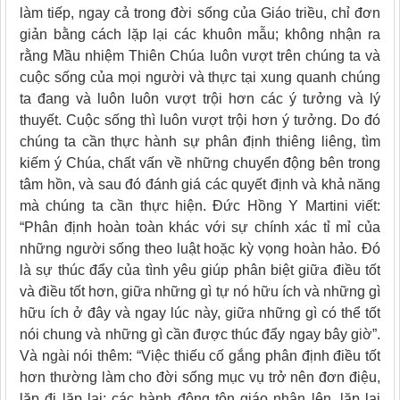
làm tiếp, ngay cả trong đời sống của Giáo triều, chỉ đơn
giản bằng cách lặp lại các khuôn mẫu; không nhận ra
rằng Mầu nhiệm Thiên Chúa luôn vượt trên chúng ta và
cuộc sống của mọi người và thực tại xung quanh chúng
ta đang và luôn luôn vượt trội hơn các ý tưởng và lý
thuyết. Cuộc sống thì luôn vượt trội hơn ý tưởng. Do đó
chúng ta cần thực hành sự phân định thiêng liêng, tìm
kiếm ý Chúa, chất vấn về những chuyển động bên trong
tâm hồn, và sau đó đánh giá các quyết định và khả năng
mà chúng ta cần thực hiện. Đức Hồng Y Martini viết:
“Phân định hoàn toàn khác với sự chính xác tỉ mỉ của
những người sống theo luật hoặc kỳ vọng hoàn hảo. Đó
là sự thúc đẩy của tình yêu giúp phân biệt giữa điều tốt
và điều tốt hơn, giữa những gì tự nó hữu ích và những gì
hữu ích ở đây và ngay lúc này, giữa những gì có thể tốt
nói chung và những gì cần được thúc đẩy ngay bây giờ”.
Và ngài nói thêm: “Việc thiếu cố gắng phân định điều tốt
hơn thường làm cho đời sống mục vụ trở nên đơn điệu,
lặp đi lặp lại: các hành động tôn giáo nhân lên, lặp lại