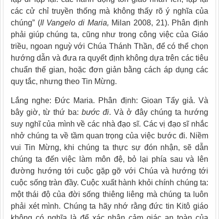
các cử chỉ truyền thống mà không thấy rõ ý nghĩa của
chúng” (
Il Vangelo di Maria,
Milan 2008, 21). Phân định
phải giúp chúng ta, cũng như trong công việc của Giáo
triều, ngoan nguỳ với Chúa Thánh Thần, để có thể chọn
hướng dẫn và đưa ra quyết định không dựa trên các tiêu
chuẩn thế gian, hoặc đơn giản bằng cách áp dụng các
quy tắc, nhưng theo Tin Mừng.
Lắng nghe: Đức Maria. Phân định: Gioan Tẩy giả. Và
bây giờ, từ thứ ba:
bước
đi
. Và ở đây chúng ta hướng
suy nghĩ của mình về các nhà đạo sĩ. Các vị đạo sĩ nhắc
nhở chúng ta về tầm quan trọng của việc bước đi. Niềm
vui Tin Mừng, khi chúng ta thực sự đón nhận, sẽ dẫn
chúng ta đến việc làm môn đệ, bỏ lại phía sau và lên
đường hướng tới cuộc gặp gỡ với Chúa và hướng tới
cuộc sống tràn đầy. Cuộc xuất hành khỏi chính chúng ta:
một thái độ của đời sống thiêng liêng mà chúng ta luôn
phải xét mình. Chúng ta hãy nhớ rằng đức tin Kitô giáo
không có nghĩa là để xác nhận cảm giác an toàn của