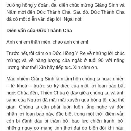
trưởng hồng y đoàn, đại diện chúc mừng Giáng Sinh và
Năm mới đến Đức Thánh Cha. Sau đó, Đức Thánh Cha
đã có một diễn văn đáp lời. Ngài nói:
Diễn văn của Đức Thánh Cha
Anh chị em thân mến, chào anh chị em!
Trước hết, tôi cảm ơn Đức Hồng Y Re về những lời chúc
mừng; và về năng lượng của ngài: ở tuổi 90 với năng
lượng như thế! Xin hãy tiếp tục. Xin cảm ơn.
Mầu nhiệm Giáng Sinh làm tâm hồn chúng ta ngạc nhiên
– từ khoá – trước sự kỳ diệu của một lời loan báo bất
ngờ: Chúa đến, Thiên Chúa ở đây giữa chúng ta, và ánh
sáng của Người đã mãi mãi xuyên qua bóng tối của thế
gian. Chúng ta cần phải luôn luôn lắng nghe và đón
nhận lời loan báo này, đặc biệt trong một thời điểm vẫn
còn bị đánh dấu bi thảm bởi bạo lực chiến tranh, bởi
những nguy cơ mang tính thời đại do biến đổi khí hậu,