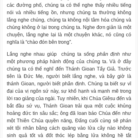
các đường phố, chúng ta có thể nghe thấy nhiều tiếng
nói và nhiều tiếng ồn, nhưng chúng ta thường không
lắng nghe chúng, chúng ta không nội tâm hóa chúng và
chúng không ở lại trong chúng ta. Nghe đơn giản là một
chuyện, lắng nghe lại là một chuyện khác, nó cũng có
nghĩa là “chào đón bên trong”.
Lắng nghe nhau giúp chúng ta sống
phân định
như
một phương pháp hành động của chúng ta. Và ở đây
chúng ta có thể nghĩ đến Thánh Gioan Tẩy Giả. Trước
tiên là Đức Mẹ, người biết lắng nghe, và bây giờ là
thánh Gioan, người biết phân định. Chúng ta biết sự vĩ
đại của vị ngôn sứ này, sự khổ hạnh và mạnh mẽ trong
lời rao giảng của ngài. Tuy nhiên, khi Chúa Giêsu đến và
bắt đầu sứ vụ, Thánh Gioan trải qua một cuộc khủng
hoảng đức tin sâu sắc; ông đã loan báo Chúa đến như
một Thiên Chúa quyền năng, Đấng cuối cùng sẽ phán
xét tội nhân bằng cách quăng vào lửa cây nào không
sinh quả tốt và đốt thóc lép bằng lửa không hề tắt