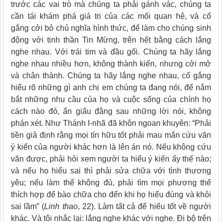
trước các vai trò mà chúng ta phải gánh vác, chúng ta
cần tái khám phá giá trị của các mối quan hệ, và cố
gắng cởi bỏ chủ nghĩa hình thức, để làm cho chúng sinh
động với tinh thần Tin Mừng, trên hết bằng cách lắng
nghe nhau. Với trái tim và đầu gối. Chúng ta hãy lắng
nghe nhau nhiều hơn, không thành kiến, nhưng cởi mở
và chân thành. Chúng ta hãy lắng nghe nhau, cố gắng
hiểu rõ những gì anh chị em chúng ta đang nói, để nắm
bắt những nhu cầu của họ và cuộc sống của chính họ
cách nào đó, ẩn giấu đằng sau những lời nói, không
phán xét. Như Thánh I-nhã đã khôn ngoan khuyên: “Phải
tiền giả định rằng mọi tín hữu tốt phải mau mắn cứu vãn
ý kiến của người khác hơn là lên án nó. Nếu không cứu
vãn được, phải hỏi xem người ta hiểu ý kiến ấy thế nào;
và nếu họ hiểu sai thì phải sửa chữa với tình thương
yêu; nếu làm thế không đủ, phải tìm mọi phương thế
thích hợp để bào chữa cho đến khi họ hiểu đúng và khỏi
sai lầm” (
Linh thao
, 22). Làm tất cả để hiểu tốt về người
khác. Và tôi nhắc lại: lắng nghe khác với nghe. Đi bộ trên