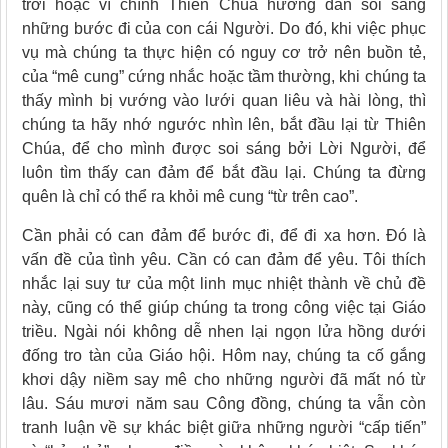
trời hoặc vì chính Thiên Chúa hướng dẫn soi sáng
những bước đi của con cái Người. Do đó, khi việc phục
vụ mà chúng ta thực hiện có nguy cơ trở nên buồn tẻ,
của “mê cung” cứng nhắc hoặc tầm thường, khi chúng ta
thấy mình bị vướng vào lưới quan liêu và hài lòng, thì
chúng ta hãy nhớ ngước nhìn lên, bắt đầu lại từ Thiên
Chúa, để cho mình được soi sáng bởi Lời Người, để
luôn tìm thấy can đảm để bắt đầu lại. Chúng ta đừng
quên là chỉ có thể ra khỏi mê cung “từ trên cao”.
Cần phải có can đảm để bước đi, để đi xa hơn. Đó là
vấn đề của tình yêu. Cần có can đảm để yêu. Tôi thích
nhắc lại suy tư của một linh mục nhiệt thành về chủ đề
này, cũng có thể giúp chúng ta trong công việc tại Giáo
triều. Ngài nói không dễ nhen lại ngọn lửa hồng dưới
đống tro tàn của Giáo hội. Hôm nay, chúng ta cố gắng
khơi dậy niềm say mê cho những người đã mất nó từ
lâu. Sáu mươi năm sau Công đồng, chúng ta vẫn còn
tranh luận về sự khác biệt giữa những người “cấp tiến”