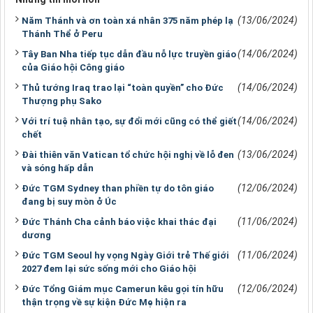
(13/06/2024)
Năm Thánh và ơn toàn xá nhân 375 năm phép lạ
Thánh Thể ở Peru
(14/06/2024)
Tây Ban Nha tiếp tục dẫn đầu nỗ lực truyền giáo
của Giáo hội Công giáo
(14/06/2024)
Thủ tướng Iraq trao lại “toàn quyền” cho Đức
Thượng phụ Sako
(14/06/2024)
Với trí tuệ nhân tạo, sự đổi mới cũng có thể giết
chết
(13/06/2024)
Đài thiên văn Vatican tổ chức hội nghị về lỗ đen
và sóng hấp dẫn
(12/06/2024)
Đức TGM Sydney than phiền tự do tôn giáo
đang bị suy mòn ở Úc
(11/06/2024)
Đức Thánh Cha cảnh báo việc khai thác đại
dương
(11/06/2024)
Đức TGM Seoul hy vọng Ngày Giới trẻ Thế giới
2027 đem lại sức sống mới cho Giáo hội
(12/06/2024)
Đức Tổng Giám mục Camerun kêu gọi tín hữu
thận trọng về sự kiện Đức Mẹ hiện ra