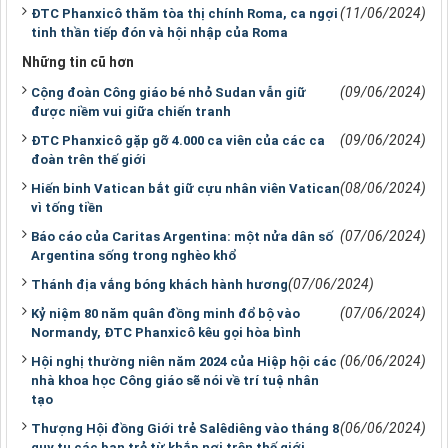
(11/06/2024)
ĐTC Phanxicô thăm tòa thị chính Roma, ca ngợi
tinh thần tiếp đón và hội nhập của Roma
Những tin cũ hơn
(09/06/2024)
Cộng đoàn Công giáo bé nhỏ Sudan vẫn giữ
được niềm vui giữa chiến tranh
(09/06/2024)
ĐTC Phanxicô gặp gỡ 4.000 ca viên của các ca
đoàn trên thế giới
(08/06/2024)
Hiến binh Vatican bắt giữ cựu nhân viên Vatican
vì tống tiền
(07/06/2024)
Báo cáo của Caritas Argentina: một nửa dân số
Argentina sống trong nghèo khổ
(07/06/2024)
Thánh địa vắng bóng khách hành hương
(07/06/2024)
Kỷ niệm 80 năm quân đồng minh đổ bộ vào
Normandy, ĐTC Phanxicô kêu gọi hòa bình
(06/06/2024)
Hội nghị thường niên năm 2024 của Hiệp hội các
nhà khoa học Công giáo sẽ nói về trí tuệ nhân
tạo
(06/06/2024)
Thượng Hội đồng Giới trẻ Salêdiêng vào tháng 8
quy tụ các bạn trẻ từ khắp nơi trên thế giới