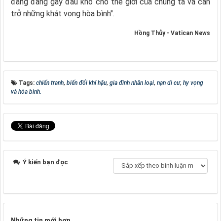
đẳng đang gây đau khổ cho thế giới của chúng ta và cản
trở những khát vọng hòa bình".
Hồng Thủy - Vatican News
Tags:
chiến tranh
,
biến đổi khí hậu
,
gia đình nhân loại
,
nạn di cư
,
hy vọng
và hòa bình.
Ý kiến bạn đọc
Những tin mới hơn