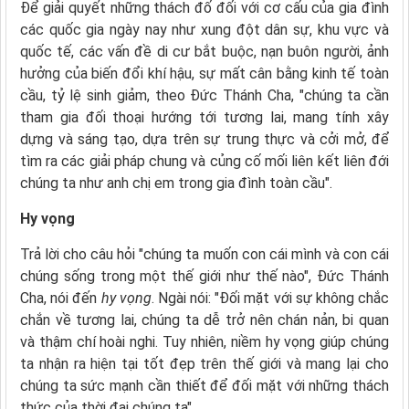
Để giải quyết những thách đố đối với cơ cấu của gia đình
các quốc gia ngày nay như xung đột dân sự, khu vực và
quốc tế, các vấn đề di cư bắt buộc, nạn buôn người, ảnh
hưởng của biến đổi khí hậu, sự mất cân bằng kinh tế toàn
cầu, tỷ lệ sinh giảm, theo Đức Thánh Cha, "chúng ta cần
tham gia đối thoại hướng tới tương lai, mang tính xây
dựng và sáng tạo, dựa trên sự trung thực và cởi mở, để
tìm ra các giải pháp chung và củng cố mối liên kết liên đới
chúng ta như anh chị em trong gia đình toàn cầu".
Hy vọng
Trả lời cho câu hỏi "chúng ta muốn con cái mình và con cái
chúng sống trong một thế giới như thế nào", Đức Thánh
Cha, nói đến
hy vọng
. Ngài nói: "Đối mặt với sự không chắc
chắn về tương lai, chúng ta dễ trở nên chán nản, bi quan
và thậm chí hoài nghi. Tuy nhiên, niềm hy vọng giúp chúng
ta nhận ra hiện tại tốt đẹp trên thế giới và mang lại cho
chúng ta sức mạnh cần thiết để đối mặt với những thách
thức của thời đại chúng ta".