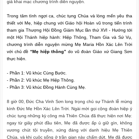
giá khai mạc chương trình diễn nguyện.
Trong tâm tình ngợi ca, chúc tụng Chúa và lòng mến yêu tha
thiết với Mẹ, hiệp chung với Giáo hội Hoàn vũ trong tiến trình
tham gia Thượng Hội Đồng Giám Mục lần thứ XVI - Hướng tới
một Hội Thánh hiệp hành: Hiệp Thông, Tham Gia và Sứ Vụ,
chương trình diễn nguyện mừng Mẹ Maria Hồn Xác Lên Trời
với chủ đề
“Mẹ hiệp
thông
”
do vũ đoàn Giáo xứ Giang Sơn
thực hiện.
- Phần 1: Vũ khúc Cùng Bước.
- Phần 2: Vũ khúc Mẹ Hiệp Thông.
- Phần 3: Vũ khúc Đồng Hành Cùng Mẹ.
8 giờ 00, Đức Cha Vinh Sơn long trọng chủ sự Thánh lễ mừng
kính Đức Mẹ Hồn Xác Lên Trời. Ngài mời gọi cộng đoàn hiệp ý
chúc tụng những kỳ công mà Thiên Chúa đã thực hiện nơi Mẹ:
ngay từ giây phút đầu tiên, Mẹ đã được ấp ủ giữ gìn, không
vương chút tội truyền, xứng đáng với danh hiệu Mẹ Thiên
Chúa, và khi cuộc sống ở trần gian này chấm dứt, Mẹ đã được