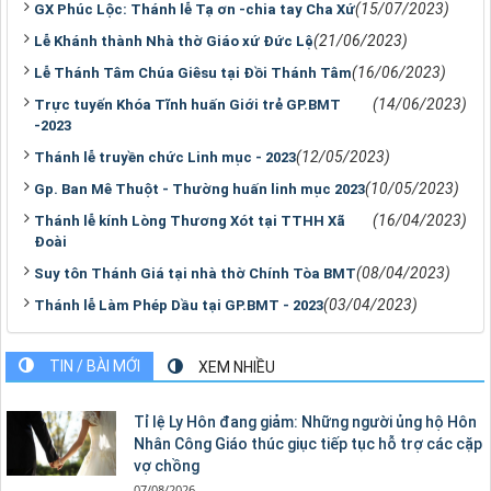
(15/07/2023)
GX Phúc Lộc: Thánh lễ Tạ ơn -chia tay Cha Xứ
(21/06/2023)
Lễ Khánh thành Nhà thờ Giáo xứ Đức Lệ
(16/06/2023)
Lễ Thánh Tâm Chúa Giêsu tại Đồi Thánh Tâm
(14/06/2023)
Trực tuyến Khóa Tĩnh huấn Giới trẻ GP.BMT
-2023
(12/05/2023)
Thánh lễ truyền chức Linh mục - 2023
(10/05/2023)
Gp. Ban Mê Thuột - Thường huấn linh mục 2023
(16/04/2023)
Thánh lễ kính Lòng Thương Xót tại TTHH Xã
Đoài
(08/04/2023)
Suy tôn Thánh Giá tại nhà thờ Chính Tòa BMT
(03/04/2023)
Thánh lễ Làm Phép Dầu tại GP.BMT - 2023
TIN / BÀI MỚI
XEM NHIỀU
Tỉ lệ Ly Hôn đang giảm: Những người ủng hộ Hôn
Nhân Công Giáo thúc giục tiếp tục hỗ trợ các cặp
vợ chồng
07/08/2026