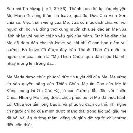
Sau bài Tin Mừng
(
Lc 1, 39-56
)
, Thánh Luca kể lại câu chuyện
Mẹ Maria đi viếng thăm bà Isave, qua đó, Đức Cha Vinh Sơn
chia sẻ: Việc thăm viếng của Mẹ, vừa có mục đích chia vui với
người chị họ, và đồng thời cũng muốn chia sẻ đặc ân Mẹ vừa
lãnh nhận với người chị họ yêu quý của mình. Sự hiện diện của
Mẹ đã đem đến cho bà Isave và hài nhi Gioan bao niềm vui
sướng. Bà Isave đã được đầy tràn Thánh Thần đã nhận ra
người em của mình là “Mẹ Thiên Chúa” qua dấu hiệu Hài nhi
nhảy mừng lên trong dạ…
Mẹ Maria được chúc phúc vì đức tin
tuyệt đối
của Mẹ.
Mẹ vững
tin vào quyền năng của Thiên Chúa. Mẹ tin Con của Mẹ là
Đấng mang lại Ơn Cứu Độ, là con đường dẫn đến với Thiên
Chúa.
Nhưng Mẹ cũng được chúc phúc bởi vì Mẹ đã thực hành
Lời Chúa với tấm lòng bác ái và phục vụ cách cụ thể. Khi nghe
tin người chị họ của mình được mang thai trong lúc tuổi già, mẹ
đã vội vã lên đường thăm viếng và giúp đỡ người chị những
điều cần thiết.