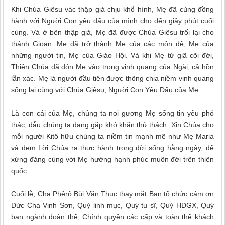
Khi Chúa Giêsu vác thập giá chịu khổ hình, Mẹ đã cùng đồng
hành với Người Con yêu dấu của mình cho đến giây phút cuối
cùng. Và ở bên thập giá, Mẹ đã được Chúa Giêsu trối lại cho
thánh Gioan. Mẹ đã trở thành Mẹ của các môn đệ, Mẹ của
những người tin, Mẹ của Giáo Hội. Và khi Mẹ từ giã cõi đời,
Thiên Chúa đã đón Mẹ vào trong vinh quang của Ngài, cả hồn
lẫn xác. Mẹ là người đầu tiên được thông chia niềm vinh quang
sống lại cùng với Chúa Giêsu, Người Con Yêu Dấu của Mẹ.
Là con cái của Mẹ, chúng ta noi gương Mẹ sống tin yêu phó
thác, dẫu chúng ta đang gặp khó khăn thử thách.
Xin Chúa cho
mỗi người Kitô hữu chúng ta
niềm tin mạnh mẽ như
Mẹ
Maria
và đem Lời Chúa ra thực hành
trong đời sống hằng ngày, để
xứng đáng cùng
với
Mẹ hưởng
hạnh phúc muôn đời
trên thiên
quốc.
Cuối lễ, Cha Phêrô Bùi Văn Thục thay mặt Ban tổ chức cám ơn
Đức Cha Vinh Sơn, Quý linh mục, Quý tu sĩ, Quý HĐGX, Quý
ban ngành đoàn thể, Chính quyền các cấp và toàn thể khách