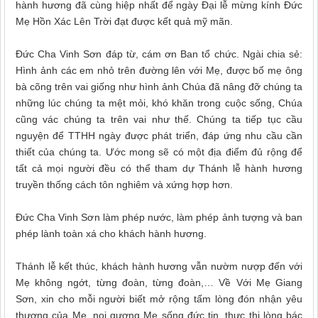
hành hương đã cùng hiệp nhất để ngày Đại lễ mừng kính Đức
Mẹ Hồn Xác Lên Trời đạt được kết quả mỹ mãn.
Đức Cha Vinh Sơn đáp từ, cám ơn Ban tổ chức. Ngài chia sẻ:
Hình ảnh các em nhỏ trên đường lên với Mẹ, được bố mẹ ông
bà cõng trên vai giống như hình ảnh Chúa đã nâng đỡ chúng ta
những lúc chúng ta mệt mỏi, khó khăn trong cuộc sống, Chúa
cũng vác chúng ta trên vai như thế. Chúng ta tiếp tục cầu
nguyện để TTHH ngày được phát triển, đáp ứng nhu cầu cần
thiết của chúng ta.
Ước mong sẽ có một địa điểm đủ rộng để
tất cả mọi người đều có thể tham dự Thánh lễ hành hương
truyền thống cách tôn nghiêm và xứng hợp hơn.
Đức Cha Vinh Sơn làm phép nước, làm phép ảnh tượng và ban
phép lành toàn xá cho khách hành hương.
Thánh lễ kết thúc,
khách hành hương vẫn nườm nượp đến với
Mẹ không ngớt, từng đoàn, từng đoàn,… Về Với Mẹ Giang
Sơn, xin cho mỗi người biết mở rộng tấm lòng đón nhận yêu
thương của Mẹ, noi gương Mẹ sống đức tin, thực thi lòng bác