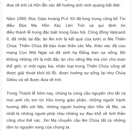
đưa về trời cả hồn lẫn xác để hưởng ánh vinh quang bất diệt.
Năm
1950,
Đức
Giáo hoàng Pi-ô XII đã long trọng công bố Tín
điều Đức Mẹ Hồn Xác Lên Trời
và
qui định tín
điều thành lễ trọng đặc biệt trong Giáo hội
.
Công đồng Vaticanô
II, đã nhắc lại đặc ân lên trời là kết quả của tước vị Mẹ Thiên
Chúa: Thiên Chúa đã bảo toàn thân xác Mẹ, thân xác đã cưu
mang Con Một Ngài và đã sinh hạ Đấng ban sự sống. Đó
không những chỉ là một đặc ân cho riêng Mẹ mà còn cho toàn
thế giới, vì một ngày kia, nhân loại trong Thiên Chúa cũng sẽ
được giải thoát khỏi tội lỗi, được hưởng sự sống lại như Chúa
Giêsu và sẽ được đưa về trời.
Trong Thánh lễ hôm nay, chúng ta cùng cầu nguyện cho tất cả
mọi anh chị em tín hữu trong giáo phận, những người hành
hương đến với Mẹ, những người hướng tâm hồn về Mẹ, và
nhất là những người phải chịu những sự đau khổ về tinh thần
cũng như thể xác. Xin Mẹ chuyển cầu lên Chúa tất cả những
tâm tư nguyện vọng của chúng ta.