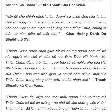
sóc cho Hội Thánh.”
– Đức Thánh Cha Phanxicô.
“Hãy để cho chính mình “thấm đượm” sự thinh lặng của Thánh
Giuse! Trong một thế giới quá ồn ào, và chẳng có chút thiện ý
nào cho việc chiêm niệm hoặc lắng nghe tiếng Chúa, chúng ta
thật sự cần điều đó biết bao.”
– Giáo Hoàng Danh Dự
Bênêđíctô XVI.
“Thánh Giuse được chọn giữa tất cả những người nam để trở
nên người che chở và bảo hộ cho Đức Trinh Nữ Maria, Mẹ
Thiên Chúa; đồng thời làm người bảo vệ và nghĩa phụ của Hài
Nhi Giêsu. Hơn nữa, thánh nhân còn là người cộng sự tốt nhất
của Thiên Chúa trên trần gian, là người nắm giữ bí mật của
Thiên Chúa trong công trình cứu chuộc nhân loại.”
– Thánh
Bênađô xứ Clair Vaux.
“Thánh Giuse đại diện cho một mẫu người bình thường mà
Thiên Chúa có thể tin tưởng trao phó để làm những việc vĩ đại.
Thánh nhân đã làm chính xác những gì Thiên Chúa muốn ngài