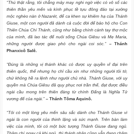
“Thú thật rằng, tôi chẳng mảy may nghi ngờ việc có vô số các
thiên thần yêu mến và kính phục tề tựu đông đảo tại xưởng
mộc nghèo nàn ở Nazarét, để ca khen sự khiêm hạ của Thánh
Giuse, một con người đã dành cả cuộc đời để bảo hộ cho Con
Thiên Chúa Chí Thánh, cũng như bằng chính cánh tay thợ mộc
của mình, đã lao tác để nuôi sống Chúa Giêsu và Mẹ Maria,
những người được giao phó cho ngài coi sóc.”
– Thánh
Phanxicô Salê.
“Đúng là những vị thánh khác có được uy quyền vĩ đại trên
thiên quốc, thế nhưng họ chỉ cầu xin như những người tôi tớ,
chứ không hề ra lệnh như người chủ nhà. Thánh Giuse, với uy
quyền mà Chúa Giêsu đã quy phục nơi trần thế, đạt được điều
ngài cầu mong trên thiên đàng từ chính Đấng là Nghĩa Tử
vương đế của ngài.”
– Thánh Tôma Aquinô.
“Tôi có một lòng yêu mến sâu sắc dành cho Thánh Giuse vì
ngài là con người của thinh lặng và sức mạnh. Trên bàn làm
việc của mình, tôi có một bức tượng Thánh Giuse đang ngủ.
Thậm chí ngay cả khi ngủ, thì thánh nhân cũng vẫn đang chăm