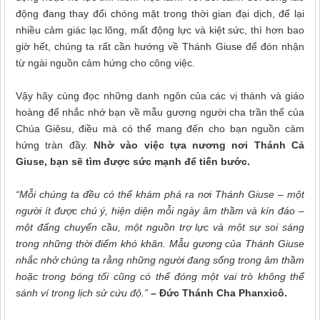
động đang thay đổi chóng mặt trong thời gian đại dịch, để lại
nhiều cảm giác lạc lõng, mất động lực và kiệt sức, thì hơn bao
giờ hết, chúng ta rất cần hướng về Thánh Giuse để đón nhận
từ ngài nguồn cảm hứng cho công việc.
Vậy hãy cùng đọc những danh ngôn của các vị thánh và giáo
hoàng để nhắc nhớ bạn về mẫu gương người cha trần thế của
Chúa Giêsu, điều mà có thể mang đến cho bạn nguồn cảm
hứng tràn đầy.
Nhờ vào việc tựa nương nơi Thánh Cả
Giuse, bạn sẽ tìm được sức mạnh để tiến bước.
“Mỗi chúng ta đều có thể khám phá ra nơi Thánh Giuse – một
người ít được chú ý, hiện diện mỗi ngày âm thầm và kín đáo –
một đấng chuyển cầu, một nguồn trợ lực và một sự soi sáng
trong những thời điểm khó khăn. Mẫu gương của Thánh Giuse
nhắc nhở chúng ta rằng những người đang sống trong âm thầm
hoặc trong bóng tối cũng có thể đóng một vai trò không thể
sánh ví trong lịch sử cứu độ.”
– Đức Thánh Cha Phanxicô.