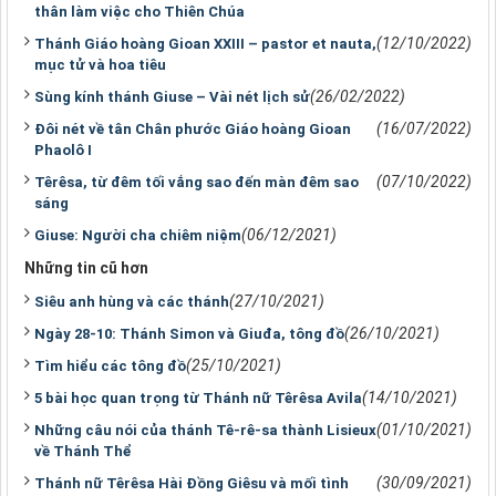
thân làm việc cho Thiên Chúa
(12/10/2022)
Thánh Giáo hoàng Gioan XXIII – pastor et nauta,
mục tử và hoa tiêu
(26/02/2022)
Sùng kính thánh Giuse – Vài nét lịch sử
(16/07/2022)
Đôi nét về tân Chân phước Giáo hoàng Gioan
Phaolô I
(07/10/2022)
Têrêsa, từ đêm tối vắng sao đến màn đêm sao
sáng
(06/12/2021)
Giuse: Người cha chiêm niệm
Những tin cũ hơn
(27/10/2021)
Siêu anh hùng và các thánh
(26/10/2021)
Ngày 28-10: Thánh Simon và Giuđa, tông đồ
(25/10/2021)
Tìm hiểu các tông đồ
(14/10/2021)
5 bài học quan trọng từ Thánh nữ Têrêsa Avila
(01/10/2021)
Những câu nói của thánh Tê-rê-sa thành Lisieux
về Thánh Thể
(30/09/2021)
Thánh nữ Têrêsa Hài Đồng Giêsu và mối tình