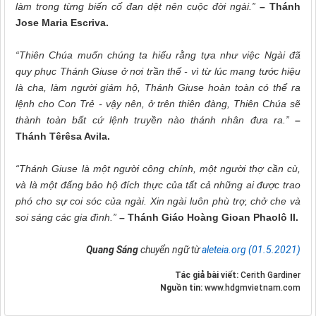
làm trong từng biến cố đan dệt nên cuộc đời ngài.”
– Thánh
Jose Maria Escriva.
“Thiên Chúa muốn chúng ta hiểu rằng tựa như việc Ngài đã
quy phục Thánh Giuse ở nơi trần thế - vì từ lúc mang tước hiệu
là cha, làm người giám hộ, Thánh Giuse hoàn toàn có thể ra
lệnh cho Con Trẻ - vậy nên, ở trên thiên đàng, Thiên Chúa sẽ
thành toàn bất cứ lệnh truyền nào thánh nhân đưa ra.”
–
Thánh Têrêsa Avila.
“Thánh Giuse là một người công chính, một người thợ cần cù,
và là một đấng bảo hộ đích thực của tất cả những ai được trao
phó cho sự coi sóc của ngài. Xin ngài luôn phù trợ, chở che và
soi sáng các gia đình.”
– Thánh Giáo Hoàng Gioan Phaolô II.
Quang Sáng
chuyển ngữ từ
aleteia.org (01.5.2021)
Tác giả bài viết:
Cerith Gardiner
Nguồn tin:
www.hdgmvietnam.com