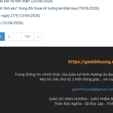
ân xác và tinh thần"
(25/06/2026)
tình yêu” trong đối thoại về tương lai nhân loại
(19/06/2026)
c ngày 27/9
(13/06/2026)
s
(12/06/2026)
1
2
...
181
»
https://gxvinhhuong.
Trang thông tin chính thức của Giáo xứ Vinh Hương do
Ba
Mọi tin, bài, thư từ, ý kiến đóng góp... xin vu
gxvinhhuong@gmail.co
GIÁO XỨ VINH HƯƠNG - GIÁO PHẬN 
Thôn Đức Nghĩa - Xã Đức Lập - Tỉ