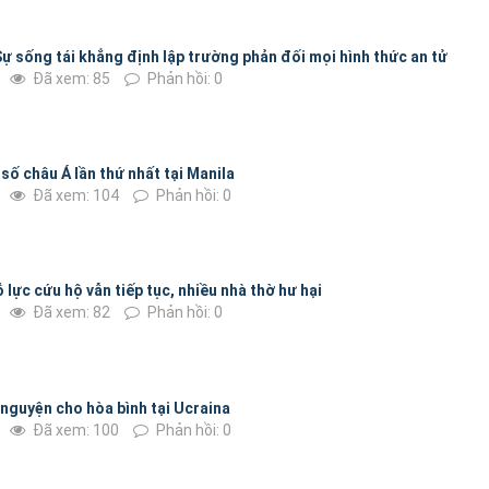
ự sống tái khẳng định lập trường phản đối mọi hình thức an tử
Đã xem: 85
Phản hồi: 0
 số châu Á lần thứ nhất tại Manila
Đã xem: 104
Phản hồi: 0
lực cứu hộ vẫn tiếp tục, nhiều nhà thờ hư hại
Đã xem: 82
Phản hồi: 0
nguyện cho hòa bình tại Ucraina
Đã xem: 100
Phản hồi: 0