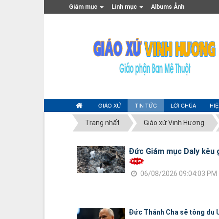
Giám mục
Linh mục
Albums Ảnh
GIÁO XỨ
TIN TỨC
LỜI CHÚA
HI
Trang nhất
Giáo xứ Vinh Hương
Đức Giám mục Daly kêu g
06/08/2026 09:04:03 PM
Đức Thánh Cha sẽ tông du U