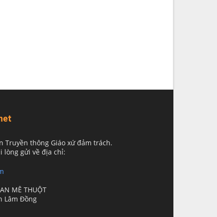
net
n Truyền thông Giáo xứ đảm trách.
i lòng gửi về địa chỉ:
m
BAN MÊ THUỘT
nh Lâm Đồng