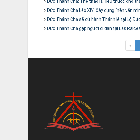
Đức Thánh Cha: Thể thao là “liều thuốc cho th
Đức Thánh Cha Lêô XIV: Xây dựng “nền văn minh 
Đức Thánh Cha sẽ cử hành Thánh lễ tại Lộ Đứ
Đức Thánh Cha gặp người di dân tại Las Raíce
«