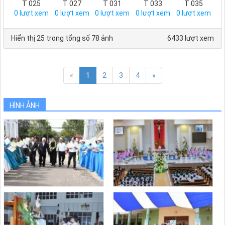
T 025
T 027
T 031
T 033
T 035
0
lượt xem
0
lượt xem
0
lượt xem
0
lượt xem
0
lượt xem
Hiển thị 25 trong tổng số 78 ảnh
6433 lượt xem
«
1
2
3
4
»
HÌNH ẢNH