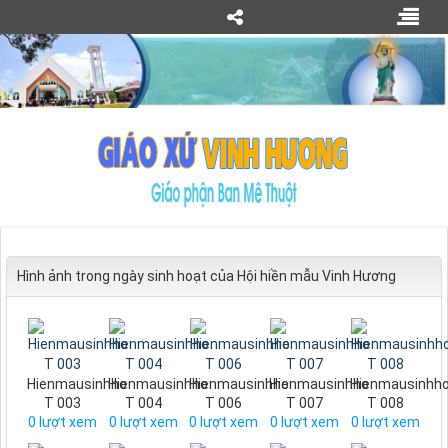
Hình ảnh trong ngày sinh hoạt của Hội hiền mẫu Vinh Hương
Hienmausinhho
Hienmausinhho
Hienmausinhho
Hienmausinhho
Hienmausinhh
T 003
T 004
T 006
T 007
T 008
0
lượt xem
0
lượt xem
0
lượt xem
0
lượt xem
0
lượt xem