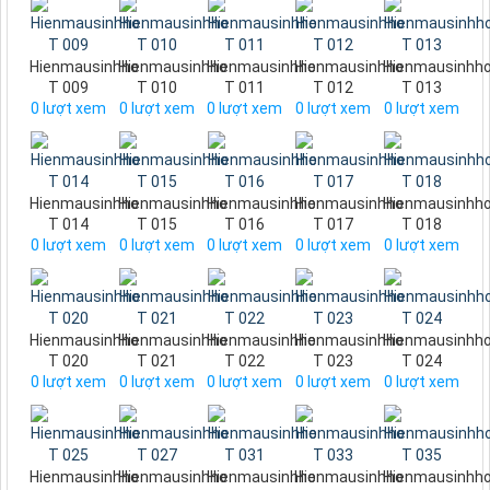
Hienmausinhho
Hienmausinhho
Hienmausinhho
Hienmausinhho
Hienmausinhh
T 009
T 010
T 011
T 012
T 013
0
lượt xem
0
lượt xem
0
lượt xem
0
lượt xem
0
lượt xem
Hienmausinhho
Hienmausinhho
Hienmausinhho
Hienmausinhho
Hienmausinhh
T 014
T 015
T 016
T 017
T 018
0
lượt xem
0
lượt xem
0
lượt xem
0
lượt xem
0
lượt xem
Hienmausinhho
Hienmausinhho
Hienmausinhho
Hienmausinhho
Hienmausinhh
T 020
T 021
T 022
T 023
T 024
0
lượt xem
0
lượt xem
0
lượt xem
0
lượt xem
0
lượt xem
Hienmausinhho
Hienmausinhho
Hienmausinhho
Hienmausinhho
Hienmausinhh