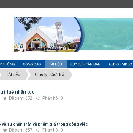
ỆP THÔNG
SỐNG ĐẠO
TÀI LIỆU
SUY TƯ – TẢN MẠN
AUDIO - VIDEO
TÀI LIỆU
Giáo lý - Giới trẻ
trí tuệ nhân tạo
Đã xem: 652
Phản hồi: 0
o vệ sự chân thật và phẩm giá trong công việc
Đã xem: 657
Phản hồi: 0