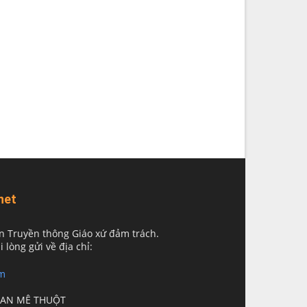
net
n Truyền thông Giáo xứ đảm trách.
i lòng gửi về địa chỉ:
m
BAN MÊ THUỘT