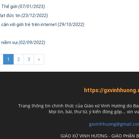
 Thế giới
(07/01/2023)
đạt đức tin
(23/12/2022)
ận với giới trẻ trên internet
(29/10/2022)
y niềm vui
(02/09/2022)
1
2
3
»
https://gxvinhhuong.
Trang thông tin chính thức của Giáo xứ Vinh Hương do
Ba
Mọi tin, bài, thư từ, ý kiến đóng góp... xin vu
gxvinhhuong@gmail.co
GIÁO XỨ VINH HƯƠNG - GIÁO PHẬN 