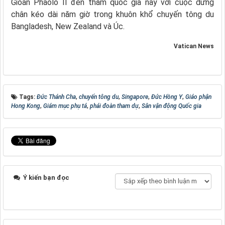
Gioan Phaolô II đến thăm quốc gia này với cuộc dừng
chân kéo dài năm giờ trong khuôn khổ chuyến tông du
Bangladesh, New Zealand và Úc.
Vatican News
Tags:
Đức Thánh Cha
,
chuyến tông du
,
Singapore
,
Đức Hồng Y
,
Giáo phận
Hong Kong
,
Giám mục phụ tá
,
phái đoàn tham dự
,
Sân vận động Quốc gia
Ý kiến bạn đọc