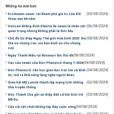
Những tin mới hơn
(05/08/2024)
Ecclesiam suam: tái khám phá giá trị của đối
thoại sau 60 năm
(06/08/2024)
Vatican khẳng định Elenita de Jesus là nhân vật
quan trọng nhưng không phải là Đức Mẹ
(08/08/2024)
Chủ đề Sứ điệp Ngày Thế giới Hoà bình 2025: Xin
tha nợ chúng con: xin ban bình an cho chúng
con
(08/08/2024)
Ngày Thánh Mẫu tại Missouri lần thứ 45
(04/08/2024)
Các câu tweet của Đức Phanxicô tháng 7-2024
(04/08/2024)
Đức Phanxicô: văn học giáo dục trái tim và khối
óc, mở ra khả năng lắng nghe người khác
(02/08/2024)
Giáo hội Mỹ Latinh thành lập mạng lưới những
nhà truyền thông
(03/08/2024)
Đức Thánh Cha gửi sứ điệp đến Lễ hội Giới trẻ
Mễ Du
(04/08/2024)
Của cải vật chất không lấp đầy cuộc sống
(01/08/2024)