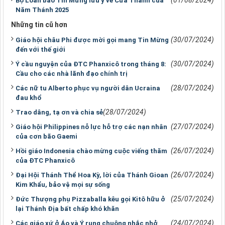
Bộ Loan báo Tin Mừng lưu ý về Cửa Thánh của
Năm Thánh 2025
Những tin cũ hơn
(30/07/2024)
Giáo hội châu Phi được mời gọi mang Tin Mừng
đến với thế giới
(30/07/2024)
Ý cầu nguyện của ĐTC Phanxicô trong tháng 8:
Cầu cho các nhà lãnh đạo chính trị
(28/07/2024)
Các nữ tu Alberto phục vụ người dân Ucraina
đau khổ
(28/07/2024)
Trao dâng, tạ ơn và chia sẻ
(27/07/2024)
Giáo hội Philippines nỗ lực hỗ trợ các nạn nhân
của cơn bão Gaemi
(26/07/2024)
Hồi giáo Indonesia chào mừng cuộc viếng thăm
của ĐTC Phanxicô
(26/07/2024)
Đại Hội Thánh Thể Hoa Kỳ, lời của Thánh Gioan
Kim Khẩu, bảo vệ mọi sự sống
(25/07/2024)
Đức Thượng phụ Pizzaballa kêu gọi Kitô hữu ở
lại Thánh Địa bất chấp khó khăn
(24/07/2024)
Các giáo xứ ở Áo và Ý rung chuông nhắc nhở