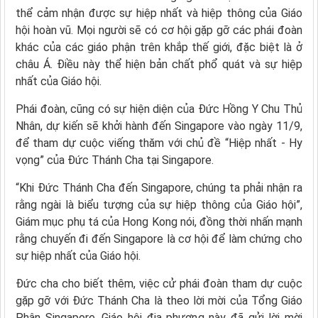
thể cảm nhận được sự hiệp nhất và hiệp thông của Giáo
hội hoàn vũ. Mọi người sẽ có cơ hội gặp gỡ các phái đoàn
khác của các giáo phận trên khắp thế giới, đặc biệt là ở
châu Á. Điều này thể hiện bản chất phổ quát và sự hiệp
nhất của Giáo hội.
Phái đoàn, cũng có sự hiện diện của Đức Hồng Y Chu Thủ
Nhân, dự kiến sẽ khởi hành đến Singapore vào ngày 11/9,
để tham dự cuộc viếng thăm với chủ đề “Hiệp nhất - Hy
vọng” của Đức Thánh Cha tại Singapore.
“Khi Đức Thánh Cha đến Singapore, chúng ta phải nhận ra
rằng ngài là biểu tượng của sự hiệp thông của Giáo hội”,
Giám mục phụ tá của Hong Kong nói, đồng thời nhấn mạnh
rằng chuyến đi đến Singapore là cơ hội để làm chứng cho
sự hiệp nhất của Giáo hội.
Đức cha cho biết thêm, việc cử phái đoàn tham dự cuộc
gặp gỡ với Đức Thánh Cha là theo lời mời của Tổng Giáo
Phận Singapore. Giáo hội địa phương này đã gửi lời mời