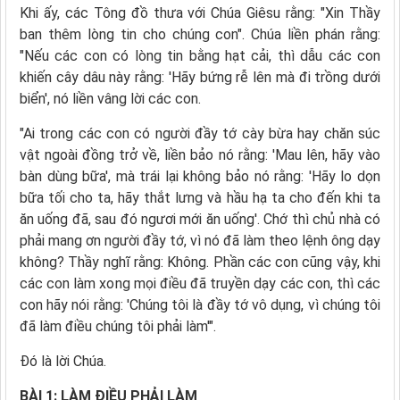
Khi ấy, các Tông đồ thưa với Chúa Giêsu rằng: "Xin Thầy
ban thêm lòng tin cho chúng con". Chúa liền phán rằng:
"Nếu các con có lòng tin bằng hạt cải, thì dẫu các con
khiến cây dâu này rằng: 'Hãy bứng rễ lên mà đi trồng dưới
biển', nó liền vâng lời các con.
"Ai trong các con có người đầy tớ cày bừa hay chăn súc
vật ngoài đồng trở về, liền bảo nó rằng: 'Mau lên, hãy vào
bàn dùng bữa', mà trái lại không bảo nó rằng: 'Hãy lo dọn
bữa tối cho ta, hãy thắt lưng và hầu hạ ta cho đến khi ta
ăn uống đã, sau đó ngươi mới ăn uống'. Chớ thì chủ nhà có
phải mang ơn người đầy tớ, vì nó đã làm theo lệnh ông dạy
không? Thầy nghĩ rằng: Không. Phần các con cũng vậy, khi
các con làm xong mọi điều đã truyền dạy các con, thì các
con hãy nói rằng: 'Chúng tôi là đầy tớ vô dụng, vì chúng tôi
đã làm điều chúng tôi phải làm'".
Ðó là lời Chúa.
BÀI 1: LÀM ĐIỀU PHẢI LÀM