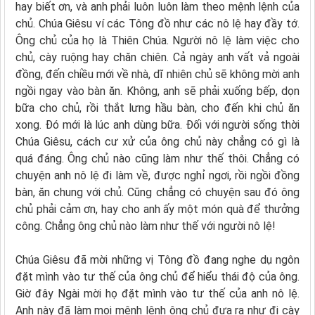
hay biết ơn, và anh phải luôn luôn làm theo mệnh lệnh của
chủ. Chúa Giêsu ví các Tông đồ như các nô lệ hay đầy tớ.
Ông chủ của họ là Thiên Chúa. Người nô lệ làm việc cho
chủ, cày ruộng hay chăn chiên. Cả ngày anh vất vả ngoài
đồng, đến chiều mới về nhà, dĩ nhiên chủ sẽ không mời anh
ngồi ngay vào bàn ăn. Không, anh sẽ phải xuống bếp, dọn
bữa cho chủ, rồi thắt lưng hầu bàn, cho đến khi chủ ăn
xong. Đó mới là lúc anh dùng bữa. Đối với người sống thời
Chúa Giêsu, cách cư xử của ông chủ này chẳng có gì là
quá đáng. Ông chủ nào cũng làm như thế thôi. Chẳng có
chuyện anh nô lệ đi làm về, được nghỉ ngơi, rồi ngồi đồng
bàn, ăn chung với chủ. Cũng chẳng có chuyện sau đó ông
chủ phải cảm ơn, hay cho anh ấy một món quà để thưởng
công. Chẳng ông chủ nào làm như thế với người nô lệ!
Chúa Giêsu đã mời những vị Tông đồ đang nghe dụ ngôn
đặt mình vào tư thế của ông chủ để hiểu thái độ của ông.
Giờ đây Ngài mời họ đặt mình vào tư thế của anh nô lệ.
Anh này đã làm mọi mệnh lệnh ông chủ đưa ra như đi cày