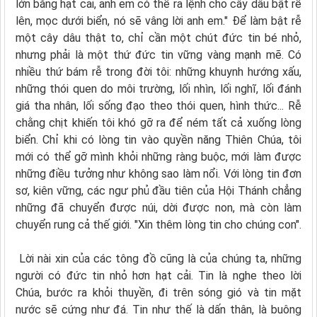
lớn bằng hạt cải, anh em có thể ra lệnh cho cây dâu bật rễ
lên, mọc dưới biển, nó sẽ vâng lời anh em." Ðể làm bật rễ
một cây dâu thật to, chỉ cần một chút đức tin bé nhỏ,
nhưng phải là một thứ đức tin vững vàng mạnh mẽ. Có
nhiều thứ bám rễ trong đời tôi: những khuynh hướng xấu,
những thói quen do môi trường, lối nhìn, lối nghĩ, lối đánh
giá tha nhân, lối sống đạo theo thói quen, hình thức... Rễ
chằng chịt khiến tôi khó gỡ ra để ném tất cả xuống lòng
biển. Chỉ khi có lòng tin vào quyền năng Thiên Chúa, tôi
mới có thể gỡ mình khỏi những ràng buộc, mới làm được
những điều tưởng như không sao làm nổi. Với lòng tin đơn
sơ, kiên vững, các ngư phủ đầu tiên của Hội Thánh chẳng
những đã chuyển được núi, dời được non, mà còn làm
chuyển rung cả thế giới. "Xin thêm lòng tin cho chúng con".
Lời nài xin của các tông đồ cũng là của chúng ta, những
người có đức tin nhỏ hơn hạt cải. Tin là nghe theo lời
Chúa, bước ra khỏi thuyền, đi trên sóng gió và tin mặt
nước sẽ cứng như đá. Tin như thế là dấn thân, là buông