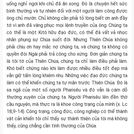
uống nghỉ ngơi khi chủ đã ăn xong. Ðó là chuyện hết sức
bình thường và tự nhiên đối với một người làm công được
ông chủ mướn. Chủ không cần phải tỏ lòng biết ơn anh đầy
tớ vì anh đã vâng phục mọi lệnh truyền của ông. Chúng ta
có thể là một Kitô hữu đạo đức, có thể đã vất vả nhọc
nhằn phụng sự Chúa suốt đời. Nhưng Thiên Chúa không
phải chịu ơn hay mắc nợ chúng ta, và chúng ta không có
quyền đòi Ngài phải trả công cho xứng. Ðơn giản chúng ta
là tôi tớ của Thiên Chúa, chúng ta chỉ làm điều phải làm.
Khó biết chừng nào khi làm được nhiều điều tốt đẹp mà
vẫn giữ tấm lòng khiêm nhu. Những việc đạo đức chúng ta
làm có thể khiến chúng ta tự mãn trước Thiên Chúa. Ðó là
sa ngã của một số người Pharisêu và đó vẫn là cám dỗ
thường xuyên của chúng ta. Người Pharisêu lên đền thờ
cầu nguyện, mà thực ra là khoe công trạng của mình (x. Lc
18,9-14). Công trạng, công đức, công nghiệp có thể thành
vật cản khiến tôi chỉ thấy sự thánh thiện của tôi mà không
thấy, cũng chẳng cần tình thương của Chúa.