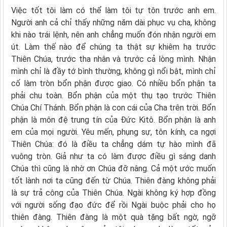
Việc tốt tôi làm có thể làm tôi tự tôn trước anh em.
Người anh cả chỉ thấy những năm dài phục vụ cha, không
khi nào trái lệnh, nên anh chẳng muốn đón nhận người em
út. Làm thế nào để chúng ta thật sự khiêm hạ trước
Thiên Chúa, trước tha nhân và trước cả lòng mình. Nhận
mình chỉ là đầy tớ bình thường, không gì nổi bật, mình chỉ
cố làm tròn bổn phận được giao. Có nhiều bổn phận ta
phải chu toàn. Bổn phận của một thụ tạo trước Thiên
Chúa Chí Thánh. Bổn phận là con cái của Cha trên trời. Bổn
phận là môn đệ trung tín của Ðức Kitô. Bổn phận là anh
em của mọi người. Yêu mến, phụng sự, tôn kính, ca ngợi
Thiên Chúa: đó là điều ta chẳng dám tự hào mình đã
vuông tròn. Giả như ta có làm được điều gì sáng danh
Chúa thì cũng là nhờ ơn Chúa đỡ nâng. Cả một ước muốn
tốt lành nơi ta cũng đến từ Chúa. Thiên đàng không phải
là sự trả công của Thiên Chúa. Ngài không ký hợp đồng
với người sống đạo đức để rồi Ngài buộc phải cho họ
thiên đàng. Thiên đàng là một quà tặng bất ngờ, ngỡ