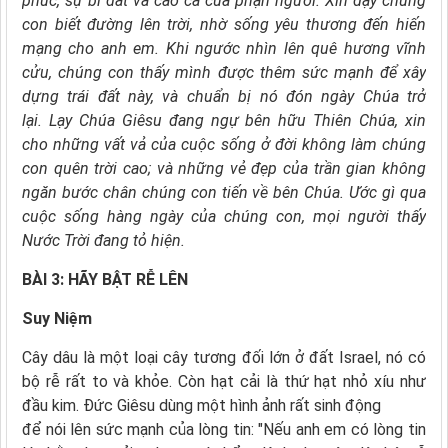
phúc, sự bi đát và cao cả của phận người.
Xin dạy chúng
con biết đường lên trời,
nhờ sống yêu thương đến hiến
mạng cho anh em.
Khi ngước nhìn lên quê hương vĩnh
cửu,
chúng con thấy mình được thêm sức mạnh để xây
dựng trái đất này, và chuẩn bị nó đón ngày Chúa trở
lại.
Lạy Chúa Giêsu đang ngự bên hữu Thiên Chúa,
xin
cho những vất vả của cuộc sống ở đời không làm chúng
con quên trời cao; và những vẻ đẹp của trần gian không
ngăn bước chân chúng con tiến về bên Chúa.
Ước gì qua
cuộc sống hàng ngày của chúng con, mọi người thấy
Nước Trời đang tỏ hiện.
BÀI 3: HÃY BẬT RỄ LÊN
Suy Niệm
Cây dâu là một loại cây tương đối lớn ở đất Israel, nó có
bộ rễ rất to và khỏe. Còn hạt cải là thứ hạt nhỏ xíu như
đầu kim. Ðức Giêsu dùng một hình ảnh rất sinh động
để nói lên sức mạnh của lòng tin: "Nếu anh em có lòng tin