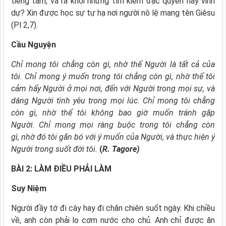
tiếng tăm, và ra khỏi những tìm kiếm đặc quyền hay vinh
dự? Xin được học sự tự hạ nơi người nô lệ mang tên Giêsu
(Pl 2,7).
Cầu
Nguyện
Chỉ mong tôi chẳng còn gì,
nhờ thế Người là tất cả của
tôi.
Chỉ mong ý muốn trong tôi chẳng còn gì,
nhờ thế tôi
cảm hấy Người ở mọi nơi,
đến với Người trong mọi sự,
và
dâng Người tình yêu trong mọi lúc.
Chỉ mong tôi chẳng
còn gì,
nhờ thế tôi không bao giờ muốn tránh gặp
Người.
Chỉ mong mọi ràng buộc trong tôi chẳng còn
gì,
nhờ đó tôi gắn bó với ý muốn của Người,
và thực hiện ý
Người trong suốt đời tôi.
(
R. Tagore
)
BÀI 2: LÀM ĐIỀU PHẢI LÀM
Suy Niệm
Người đầy tớ đi cày hay đi chăn chiên suốt ngày. Khi chiều
về, anh còn phải lo cơm nước cho chủ. Anh chỉ được ăn