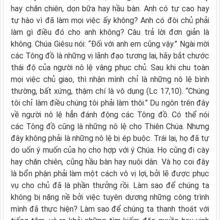
hay chăn chiên, dọn bữa hay hầu bàn. Anh có tự cao hay
tự hào vì đã làm mọi việc ấy không? Anh có đòi chủ phải
làm gì điều đó cho anh không? Câu trả lời đơn giản là
không. Chúa Giêsu nói: “Đối với anh em cũng vậy.” Ngài mời
các Tông đồ là những vị lãnh đạo tương lai, hãy bắt chước
thái độ của người nô lệ vâng phục chủ. Sau khi chu toàn
mọi việc chủ giao, thì nhận mình chỉ là những nô lệ bình
thường, bất xứng, thậm chí là vô dụng (Lc 17,10). “Chúng
tôi chỉ làm điều chúng tôi phải làm thôi.” Dụ ngôn trên đây
về người nô lệ hẳn đánh động các Tông đồ. Có thể nói
các Tông đồ cũng là những nô lệ cho Thiên Chúa. Nhưng
đây không phải là những nô lệ bị ép buộc. Trái lại, họ đã tự
do uốn ý muốn của họ cho hợp với ý Chúa. Họ cũng đi cày
hay chăn chiên, cũng hầu bàn hay nuôi dân. Và họ coi đây
là bổn phận phải làm một cách vô vị lợi, bởi lẽ được phục
vụ cho chủ đã là phần thưởng rồi. Làm sao để chúng ta
không bị nặng nề bởi việc tuyên dương những công trình
mình đã thực hiện? Làm sao để chúng ta thanh thoát với