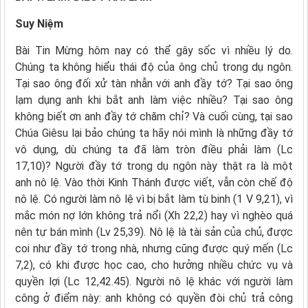
Suy Niệm
Bài Tin Mừng hôm nay có thể gây sốc vì nhiều lý do.
Chúng ta không hiểu thái độ của ông chủ trong dụ ngôn.
Tại sao ông đối xử tàn nhẫn với anh đầy tớ? Tại sao ông
lạm dụng anh khi bắt anh làm việc nhiều? Tại sao ông
không biết ơn anh đầy tớ chăm chỉ? Và cuối cùng, tại sao
Chúa Giêsu lại bảo chúng ta hãy nói mình là những đầy tớ
vô dụng, dù chúng ta đã làm tròn điều phải làm (Lc
17,10)? Người đầy tớ trong dụ ngôn này thật ra là một
anh nô lệ. Vào thời Kinh Thánh được viết, vẫn còn chế độ
nô lệ. Có người làm nô lệ vì bị bắt làm tù binh (1 V 9,21), vì
mắc món nợ lớn không trả nổi (Xh 22,2) hay vì nghèo quá
nên tự bán mình (Lv 25,39). Nô lệ là tài sản của chủ, được
coi như đầy tớ trong nhà, nhưng cũng được quý mến (Lc
7,2), có khi được học cao, cho hưởng nhiều chức vụ và
quyền lợi (Lc 12,42.45). Người nô lệ khác với người làm
công ở điểm này: anh không có quyền đòi chủ trả công