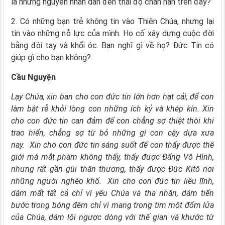
là những nguyên nhân dẫn đến thái độ chán nản trên đây?
2. Có những bạn trẻ không tin vào Thiên Chúa, nhưng lại
tin vào những nỗ lực của mình. Họ cố xây dựng cuộc đời
bằng đôi tay và khối óc. Bạn nghĩ gì về họ? Ðức Tin có
giúp gì cho bạn không?
Cầu Nguyện
Lạy Chúa, xin ban cho con đức tin lớn hơn hạt cải, để con
làm bật rễ khỏi lòng con những ích kỷ và khép kín.
Xin
cho con đức tin can đảm
để con chẳng sợ thiệt thòi khi
trao hiến, chẳng sợ từ bỏ những gì con cậy dựa xưa
nay.
Xin cho con đức tin sáng suốt để con thấy được thế
giới mà mắt phàm không thấy, thấy được Ðấng Vô Hình,
nhưng rất gần gũi thân thương, thấy được Ðức Kitô nơi
những người nghèo khổ.
Xin cho con đức tin liều lĩnh,
dám mất tất cả chỉ vì yêu Chúa và tha nhân, dám tiến
bước trong bóng đêm chỉ vì mang trong tim một đốm lửa
của Chúa, dám lội ngược dòng với thế gian và khước từ