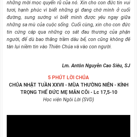
những mời mọc quyến rũ của nó.
Xin cho con đức tin vui
tươi, hạnh phúc vì biết những gì đang chờ mình ở cuối
đường, sung sướng vì biết mình được yêu ngay giữa
những sa mù của cuộc sống. Cuối cùng, xin cho con đức
tin cứng cáp qua những cọ sát đau thương của phận
người, để dù bao thăng trầm dâu bể, con cũng không để
tàn lụi niềm tin vào Thiên Chúa và vào con người.
Lm. Antôn Nguyễn Cao Siêu, SJ
5 PHÚT LỜI CHÚA
CHÚA NHẬT TUẦN XXVII - MÙA THƯỜNG NIÊN - KÍNH
TRỌNG THỂ ĐỨC MẸ MÂN CÔi - Lc 17,5-10
Học viện Ngôi Lời (SVD)