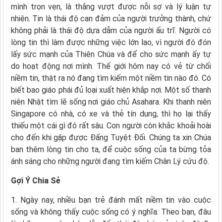
mình trọn vẹn, là thắng vượt được nỗi sợ và lý luận tự
nhiên. Tin là thái độ can đảm của người trưởng thành, chứ
không phải là thái độ dựa dẫm của người ấu trĩ. Người có
lòng tin thì làm được những việc lớn lao, vì người đó đón
lấy sức mạnh của Thiên Chúa và để cho sức mạnh ấy tự
do hoạt động nơi mình. Thế giới hôm nay có vẻ từ chối
niềm tin, thật ra nó đang tìm kiếm một niềm tin nào đó. Có
biết bao giáo phái đủ loại xuất hiện khắp nơi. Một số thanh
niên Nhật tìm lẽ sống nơi giáo chủ Asahara. Khi thanh niên
Singapore có nhà, có xe và thẻ tín dụng, thì họ lại thấy
thiếu một cái gì đó rất sâu. Con người còn khắc khoải hoài
cho đến khi gặp được Ðấng Tuyệt Ðối. Chúng ta xin Chúa
ban thêm lòng tin cho ta, để cuộc sống của ta bừng tỏa
ánh sáng cho những người đang tìm kiếm Chân Lý cứu độ.
Gợi Ý Chia Sẻ
1. Ngày nay, nhiều bạn trẻ đánh mất niềm tin vào cuộc
sống và không thấy cuộc sống có ý nghĩa. Theo bạn, đâu