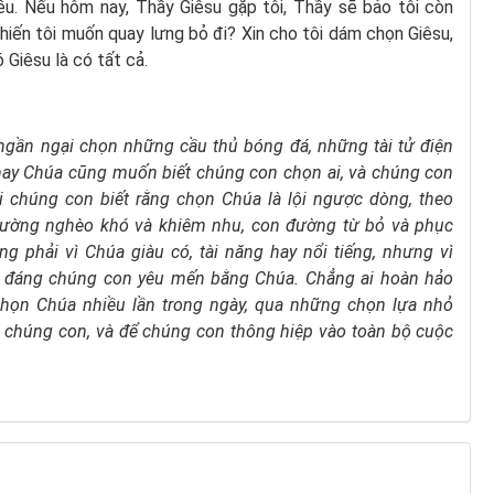
ều. Nếu hôm nay, Thầy Giêsu gặp tôi, Thầy sẽ bảo tôi còn
 khiến tôi muốn quay lưng bỏ đi? Xin cho tôi dám chọn Giêsu,
 Giêsu là có tất cả.
 ngần ngại
chọn những cầu thủ bóng đá,
những tài tử điện
nay
Chúa cũng muốn biết chúng con chọn ai,
và chúng con
i chúng con biết rằng
chọn Chúa là lội ngược dòng,
theo
ường nghèo khó và khiêm nhu,
con đường từ bỏ và phục
ng phải vì Chúa giàu có,
tài năng hay nổi tiếng,
nhưng vì
i đáng chúng con yêu mến bằng Chúa.
Chẳng ai hoàn hảo
chọn Chúa
nhiều lần trong ngày,
qua những chọn lựa nhỏ
g chúng con,
và để chúng con
thông hiệp vào toàn bộ cuộc