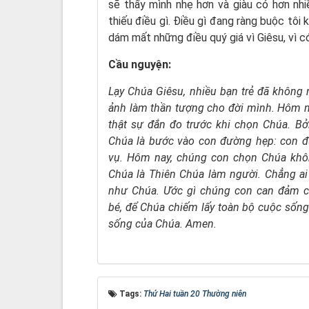
sẽ thấy mình nhẹ hơn và giàu có hơn nhi
thiếu điều gì. Điều gì đang ràng buộc tôi
dám mất những điều quý giá vì Giêsu, vì có
Cầu nguyện:
Lạy Chúa Giêsu,
nhiều bạn trẻ đã không
ảnh
làm thần tượng cho đời mình.
Hôm 
thật sự đắn đo
trước khi chọn Chúa.
Bở
Chúa là bước vào con đường hẹp:
con đ
vụ.
Hôm nay, chúng con chọn Chúa
khô
Chúa là Thiên Chúa làm người.
Chẳng a
như Chúa.
Ước gì chúng con can đảm 
bé,
để Chúa chiếm lấy toàn bộ cuộc sốn
sống của Chúa. Amen.
Tags:
Thứ Hai tuần 20 Thường niên