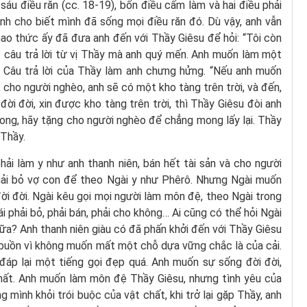
sáu điều răn (cc. 18-19), bốn điều cấm làm và hai điều phải
Anh cho biết mình đã sống mọi điều răn đó. Dù vậy, anh vẫn
ao thức ấy đã đưa anh đến với Thầy Giêsu để hỏi: “Tôi còn
t câu trả lời từ vị Thầy mà anh quý mến. Anh muốn làm một
u. Câu trả lời của Thầy làm anh chưng hửng. “Nếu anh muốn
h, cho người nghèo, anh sẽ có một kho tàng trên trời, và đến,
đời đời, xin được kho tàng trên trời, thì Thầy Giêsu đòi anh
ong, hãy tặng cho người nghèo để chẳng mong lấy lại. Thầy
 Thầy.
ải làm y như anh thanh niên, bán hết tài sản và cho người
hải bỏ vợ con để theo Ngài y như Phêrô. Nhưng Ngài muốn
ời đời. Ngài kêu gọi mọi người làm môn đệ, theo Ngài trong
i phải bỏ, phải bán, phải cho không… Ai cũng có thể hỏi Ngài
 nữa? Anh thanh niên giàu có đã phấn khởi đến với Thầy Giêsu
Anh buồn vì không muốn mất một chỗ dựa vững chắc là của cải.
đáp lại một tiếng gọi đẹp quá. Anh muốn sự sống đời đời,
ất. Anh muốn làm môn đệ Thầy Giêsu, nhưng tình yêu của
g mình khỏi trói buộc của vật chất, khi trở lại gặp Thầy, anh