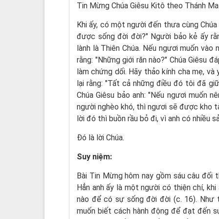
Tin Mừng Chúa Giêsu Kitô theo Thánh Ma
Khi ấy, có một người đến thưa cùng Chúa G
được sống đời đời?" Người bảo kẻ ấy rằ
lành là Thiên Chúa. Nếu ngươi muốn vào nơ
rằng: "Những giới răn nào?" Chúa Giêsu đá
làm chứng dối. Hãy thảo kính cha mẹ, và 
lại rằng: "Tất cả những điều đó tôi đã gi
Chúa Giêsu bảo anh: "Nếu ngươi muốn nên
người nghèo khó, thì ngươi sẽ được kho tà
lời đó thì buồn rầu bỏ đi, vì anh có nhiều s
Ðó là lời Chúa.
Suy niệm:
Bài Tin Mừng hôm nay gồm sáu câu đối tho
Hẳn anh ấy là một người có thiện chí, kh
nào để có sự sống đời đời (c. 16). Như 
muốn biết cách hành động để đạt đến sự 