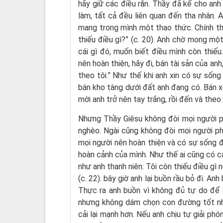
hãy giữ các điều răn. Thầy đã kể cho anh 
làm, tất cả đều liên quan đến tha nhân. 
mang trong mình một thao thức. Chính th
thiếu điều gì?” (c. 20). Anh chờ mong mộ
cái gì đó, muốn biết điều mình còn thiế
nên hoàn thiện, hãy đi, bán tài sản của an
theo tôi.” Như thế khi anh xin có sự sống 
bán kho tàng dưới đất anh đang có. Bán x
mời anh trở nên tay trắng, rồi đến và theo
Nhưng Thầy Giêsu không đòi mọi người ph
nghèo. Ngài cũng không đòi mọi người p
mọi người nên hoàn thiện và có sự sống đ
hoàn cảnh của mình. Như thế ai cũng có cá
như anh thanh niên: Tôi còn thiếu điều gì
(c. 22). bây giờ anh lại buồn rầu bỏ đi. 
Thực ra anh buồn vì không đủ tự do để 
nhưng không dám chọn con đường tốt nh
cải lại mạnh hơn. Nếu anh chịu tự giải phón