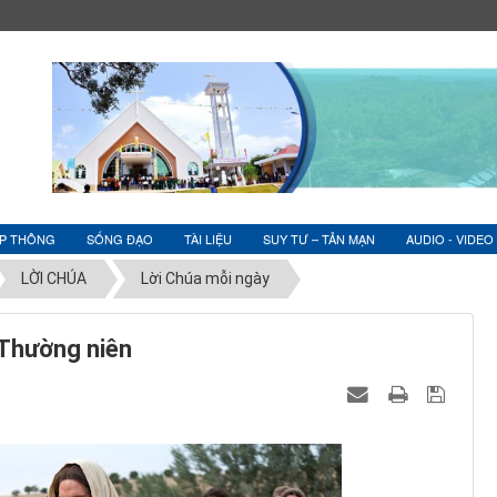
ỆP THÔNG
SỐNG ĐẠO
TÀI LIỆU
SUY TƯ – TẢN MẠN
AUDIO - VIDEO
LỜI CHÚA
Lời Chúa mỗi ngày
 Thường niên