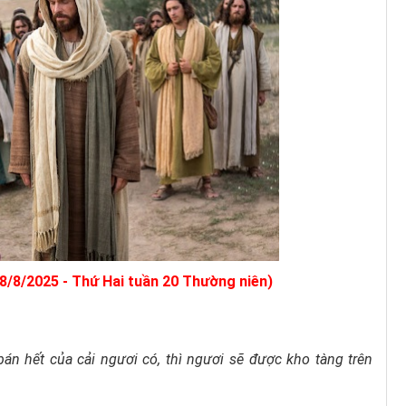
18/8/2025 - Thứ Hai tuần 20 Thường niên)
án hết của cải ngươi có, thì ngươi sẽ được kho tàng trên