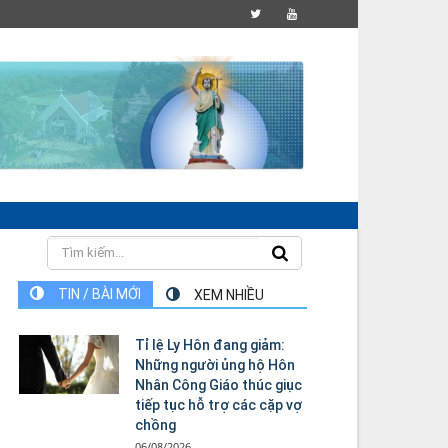
TIN / BÀI MỚI
XEM NHIỀU
Tỉ lệ Ly Hôn đang giảm:
Những người ủng hộ Hôn
Nhân Công Giáo thúc giục
tiếp tục hỗ trợ các cặp vợ
chồng
06/08/2026