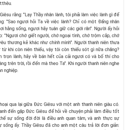
tthêu.
iêsu rằng: "Lạy Thầy nhân lành, tôi phải làm việc lành gì để
ng: "Sao ngươi hỏi Ta về việc lành? Chỉ có một Ðấng nhân
i hằng sống, ngươi hãy tuân giữ các giới răn". Người ấy hỏi
p: "Ngươi chớ giết người, chớ ngoại tình, chớ trộm cắp, chớ
yêu thương kẻ khác như chính mình". Người thanh niên thưa
ữ từ khi còn niên thiếu, vậy tôi còn thiếu sót gì nữa chăng?
 trọn lành, hãy về bán hết của cải ngươi có và bố thí cho
ng trên trời, rồi đến mà theo Ta". Khi người thanh niên nghe
ản nghiệp.
ại qua lại giữa Đức Giêsu với một anh thanh niên giàu có.
i anh đến gặp Đức Giêsu để hỏi về chuyện phải làm điều tốt
thế sự sống đời đời là điều anh quan tâm, và anh thực sự
sống ấy. Thầy Giêsu đã cho anh một câu trả lời đơn giản: