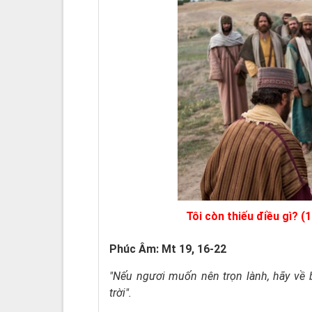
Tôi còn thiếu điều gì? (
Phúc Âm: Mt 19, 16-22
"Nếu ngươi muốn nên trọn lành, hãy về b
trời".