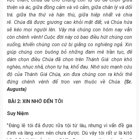
thiện và ác,
giữa đồng cảm và vô cảm,
giữa chân lý và dối
trá.
giữa tha thứ và hận thù,
giữa hiệp nhất và chia
rẽ.
Chúa đã được giương cao khỏi mặt đất,
và Chúa hứa
sẽ kéo mọi người lên.
Vậy mà chúng con hôm nay vẫn
còn chênh vênh!
Cuộc đời này có bao điều hút chúng con
xuống,
khiến chúng con cứ bị giằng co nghiêng ngả.
Xin
giúp chúng con buông bỏ những đam mê trần tục,
để
dám chọn điều Chúa đã chọn trên Thánh Giá:
chọn khó
nghèo, nhục nhã, chọn tự hạ, khổ đau.
Nhờ sức mạnh cứu
độ của Thánh Giá Chúa,
xin đưa chúng con ra khỏi thế
đứng chênh vênh
để trọn vẹn thuộc về Chúa.
(
Sr.
Augusta
)
BÀI 2: XIN NHỚ ĐẾN TÔI
Suy Niệm
"Ðáng lẽ tôi đã được rửa tội từ lâu, nhưng vì vấn đề gia
đình và làng xóm nên chưa được. Dù vậy tôi rất ư là kitô