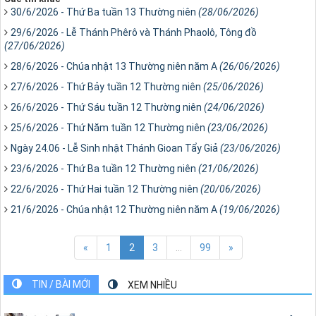
30/6/2026 - Thứ Ba tuần 13 Thường niên
(28/06/2026)
29/6/2026 - Lễ Thánh Phêrô và Thánh Phaolô, Tông đồ
(27/06/2026)
28/6/2026 - Chúa nhật 13 Thường niên năm A
(26/06/2026)
27/6/2026 - Thứ Bảy tuần 12 Thường niên
(25/06/2026)
26/6/2026 - Thứ Sáu tuần 12 Thường niên
(24/06/2026)
25/6/2026 - Thứ Năm tuần 12 Thường niên
(23/06/2026)
Ngày 24.06 - Lễ Sinh nhật Thánh Gioan Tẩy Giả
(23/06/2026)
23/6/2026 - Thứ Ba tuần 12 Thường niên
(21/06/2026)
22/6/2026 - Thứ Hai tuần 12 Thường niên
(20/06/2026)
21/6/2026 - Chúa nhật 12 Thường niên năm A
(19/06/2026)
«
1
2
3
...
99
»
TIN / BÀI MỚI
XEM NHIỀU