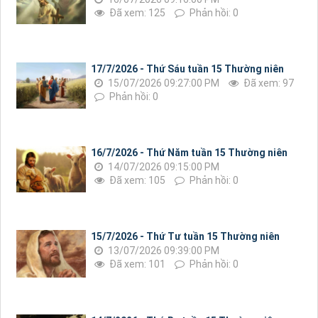
Đã xem: 125
Phản hồi: 0
17/7/2026 - Thứ Sáu tuần 15 Thường niên
15/07/2026 09:27:00 PM
Đã xem: 97
Phản hồi: 0
16/7/2026 - Thứ Năm tuần 15 Thường niên
14/07/2026 09:15:00 PM
Đã xem: 105
Phản hồi: 0
15/7/2026 - Thứ Tư tuần 15 Thường niên
13/07/2026 09:39:00 PM
Đã xem: 101
Phản hồi: 0