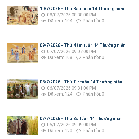
10/7/2026 - Thứ Sáu tuần 14 Thường niên
08/07/2026 08:38:00 PM
Đã xem: 104
Phản hồi: 0
09/7/2026 - Thứ Năm tuần 14 Thường niên
07/07/2026 09:07:00 PM
Đã xem: 108
Phản hồi: 0
08/7/2026 - Thứ Tư tuần 14 Thường niên
06/07/2026 09:31:00 PM
Đã xem: 124
Phản hồi: 0
07/7/2026 - Thứ Ba tuần 14 Thường niên
05/07/2026 09:09:00 PM
Đã xem: 120
Phản hồi: 0