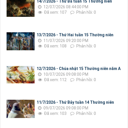
14/7/2026 - Thứ Ba tuần 15 Thường niên
12/07/2026 08:44:00 PM
Đã xem: 107
Phản hồi: 0
13/7/2026 - Thứ Hai tuần 15 Thường niên
11/07/2026 09:20:00 PM
Đã xem: 108
Phản hồi: 0
12/7/2026 - Chúa nhật 15 Thường niên năm A
10/07/2026 09:08:00 PM
Đã xem: 112
Phản hồi: 0
11/7/2026 - Thứ Bảy tuần 14 Thường niên
09/07/2026 09:08:00 PM
Đã xem: 103
Phản hồi: 0