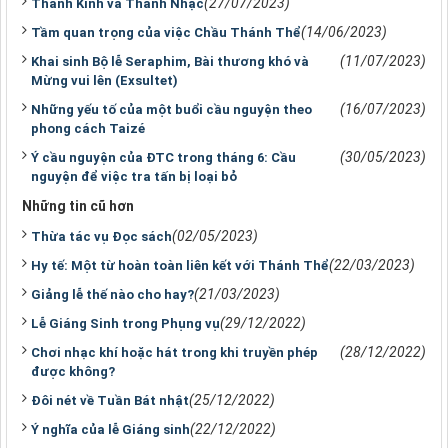
(27/07/2023)
Thánh Kinh và Thánh Nhạc
(14/06/2023)
Tầm quan trọng của việc Chầu Thánh Thể
(11/07/2023)
Khai sinh Bộ lễ Seraphim, Bài thương khó và
Mừng vui lên (Exsultet)
(16/07/2023)
Những yếu tố của một buổi cầu nguyện theo
phong cách Taizé
(30/05/2023)
Ý cầu nguyện của ĐTC trong tháng 6: Cầu
nguyện để việc tra tấn bị loại bỏ
Những tin cũ hơn
(02/05/2023)
Thừa tác vụ Đọc sách
(22/03/2023)
Hy tế: Một từ hoàn toàn liên kết với Thánh Thể
(21/03/2023)
Giảng lễ thế nào cho hay?
(29/12/2022)
Lễ Giáng Sinh trong Phụng vụ
(28/12/2022)
Chơi nhạc khí hoặc hát trong khi truyền phép
được không?
(25/12/2022)
Đôi nét về Tuần Bát nhật
(22/12/2022)
Ý nghĩa của lễ Giáng sinh