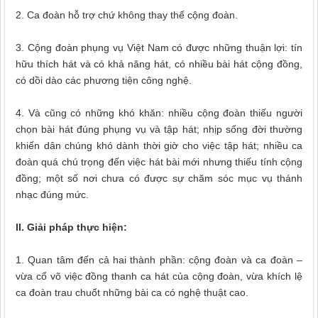
2. Ca đoàn hỗ trợ chứ không thay thế cộng đoàn.
3. Cộng đoàn phụng vụ Việt Nam có được những thuận lợi: tín
hữu thích hát và có khả năng hát, có nhiều bài hát cộng đồng,
có dồi dào các phương tiện công nghệ.
4. Và cũng có những khó khăn: nhiều cộng đoàn thiếu người
chọn bài hát đúng phụng vụ và tập hát; nhịp sống đời thường
khiến dân chúng khó dành thời giờ cho việc tập hát; nhiều ca
đoàn quá chú trọng đến việc hát bài mới nhưng thiếu tính cộng
đồng; một số nơi chưa có được sự chăm sóc mục vụ thánh
nhạc đúng mức.
II. Giải pháp thực hiện:
1. Quan tâm đến cả hai thành phần: cộng đoàn và ca đoàn –
vừa cổ võ việc đồng thanh ca hát của cộng đoàn, vừa khích lệ
ca đoàn trau chuốt những bài ca có nghệ thuật cao.