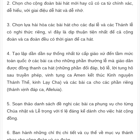
2. Chọn cho cộng đoàn bài hát mới hay cũ có ca từ chính xác,
dễ hiểu, với giai điệu dễ hát và dễ nhớ.
3. Chọn lựa hài hòa các bài hát cho các đại lễ và các Thánh lễ
có nghi thức riêng, vì đây là dịp thuận tiện nhất để cả cộng
đoàn và ca đoàn đều có thời gian để ca hát.
4. Tạo lập dần dần sự thống nhất từ cấp giáo xứ đến tầm mức
toàn quốc ở các bài ca cho những phần thường lễ mà giáo dân
được đồng thanh ca hát (những phần đối đáp, bộ lễ, lời tung hô
sau truyền phép, vinh tụng ca Amen kết thúc Kinh nguyện
Thánh Thể, kinh Lạy Cha) và các bài ca cho các phần riêng
(thánh vịnh đáp ca, Alleluia).
5. Soạn thảo danh sách đề nghị các bài ca phụng vụ cho từng
Chúa nhật và Lễ trọng với tỉ lệ đáng kể dành cho việc hát cộng
đồng.
6. Ban hành những chỉ thị chi tiết và cụ thể về mục vụ thánh
nhạc cho cộng đoàn và ca đoàn.