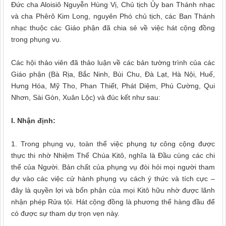
Đức cha Aloisiô Nguyễn Hùng Vị, Chủ tịch Ủy ban Thánh nhạc
và cha Phêrô Kim Long, nguyên Phó chủ tịch, các Ban Thánh
nhạc thuộc các Giáo phận đã chia sẻ về việc hát cộng đồng
trong phụng vụ.
Các hội thảo viên đã thảo luận về các bản tường trình của các
Giáo phận (Bà Rịa, Bắc Ninh, Bùi Chu, Đà Lạt, Hà Nội, Huế,
Hưng Hóa, Mỹ Tho, Phan Thiết, Phát Diệm, Phú Cường, Qui
Nhơn, Sài Gòn, Xuân Lộc) và đúc kết như sau:
I. Nhận định:
1. Trong phụng vụ, toàn thể việc phụng tự công cộng được
thực thi nhờ Nhiệm Thể Chúa Kitô, nghĩa là Đầu cùng các chi
thể của Người. Bản chất của phụng vụ đòi hỏi mọi người tham
dự vào các việc cử hành phụng vụ cách ý thức và tích cực –
đây là quyền lợi và bổn phận của mọi Kitô hữu nhờ được lãnh
nhận phép Rửa tội.
Hát cộng đồng là phương thế hàng đầu để
có được sự tham dự trọn vẹn này.