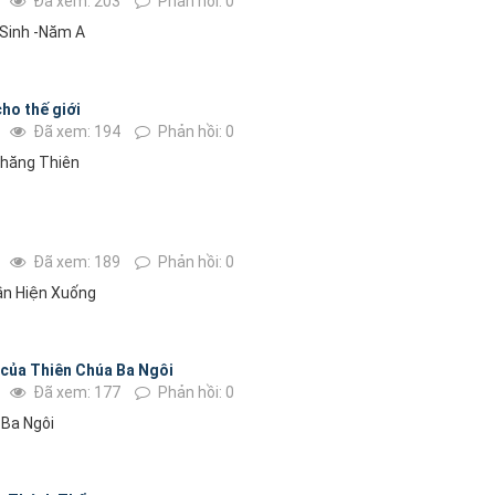
Đã xem: 203
Phản hồi: 0
 Sinh -Năm A
ho thế giới
Đã xem: 194
Phản hồi: 0
Thăng Thiên
Đã xem: 189
Phản hồi: 0
ần Hiện Xuống
 của Thiên Chúa Ba Ngôi
Đã xem: 177
Phản hồi: 0
 Ba Ngôi