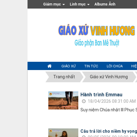
Giám mục
Linh mục
Albums Ảnh
GIÁO XỨ
TIN TỨC
LỜI CHÚA
HI
Trang nhất
Giáo xứ Vinh Hương
Hành trình Emmau
18/04/2026 08:31:00 AM
Suy niệm Chúa nhật III Phục 
Câu trả lời cho niềm hy vọn