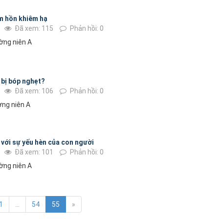
m hồn khiêm hạ
Đã xem: 115
Phản hồi: 0
ờng niên A
bị bóp nghẹt?
Đã xem: 106
Phản hồi: 0
ng niên A
 với sự yếu hèn của con người
Đã xem: 101
Phản hồi: 0
ờng niên A
1
...
54
55
»