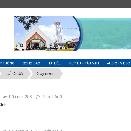
ỆP THÔNG
SỐNG ĐẠO
TÀI LIỆU
SUY TƯ – TẢN MẠN
AUDIO - VIDEO
LỜI CHÚA
Suy niệm
Đã xem: 253
Phản hồi: 0
Sinh
g