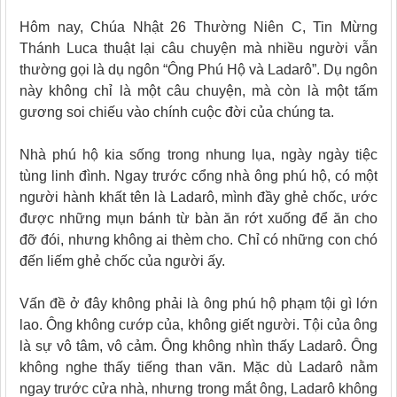
Hôm nay, Chúa Nhật 26 Thường Niên C, Tin Mừng
Thánh Luca thuật lại câu chuyện mà nhiều người vẫn
thường gọi là dụ ngôn “Ông Phú Hộ và Ladarô”. Dụ ngôn
này không chỉ là một câu chuyện, mà còn là một tấm
gương soi chiếu vào chính cuộc đời của chúng ta.
Nhà phú hộ kia sống trong nhung lụa, ngày ngày tiệc
tùng linh đình. Ngay trước cổng nhà ông phú hộ, có một
người hành khất tên là Ladarô, mình đầy ghẻ chốc, ước
được những mụn bánh từ bàn ăn rớt xuống để ăn cho
đỡ đói, nhưng không ai thèm cho. Chỉ có những con chó
đến liếm ghẻ chốc của người ấy.
Vấn đề ở đây không phải là ông phú hộ phạm tội gì lớn
lao. Ông không cướp của, không giết người. Tội của ông
là sự vô tâm, vô cảm. Ông không nhìn thấy Ladarô. Ông
không nghe thấy tiếng than vãn. Mặc dù Ladarô nằm
ngay trước cửa nhà, nhưng trong mắt ông, Ladarô không