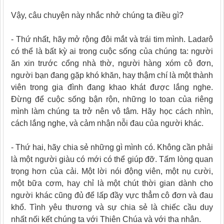
Vậy, câu chuyện này nhắc nhở chúng ta điều gì?
- Thứ nhất, hãy mở rộng đôi mắt và trái tim mình. Ladarô
có thể là bất kỳ ai trong cuộc sống của chúng ta: người
ăn xin trước cổng nhà thờ, người hàng xóm cô đơn,
người bạn đang gặp khó khăn, hay thậm chí là một thành
viên trong gia đình đang khao khát được lắng nghe.
Đừng để cuộc sống bận rộn, những lo toan của riêng
mình làm chúng ta trở nên vô tâm. Hãy học cách nhìn,
cách lắng nghe, và cảm nhận nỗi đau của người khác.
- Thứ hai, hãy chia sẻ những gì mình có. Không cần phải
là một người giàu có mới có thể giúp đỡ. Tấm lòng quan
trọng hơn của cải. Một lời nói động viên, một nụ cười,
một bữa cơm, hay chỉ là một chút thời gian dành cho
người khác cũng đủ để lấp đầy vực thẳm cô đơn và đau
khổ. Tình yêu thương và sự chia sẻ là chiếc cầu duy
nhất nối kết chúng ta với Thiên Chúa và với tha nhân.