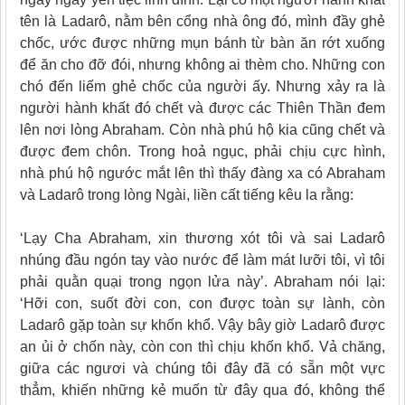
tên là Ladarô, nằm bên cổng nhà ông đó, mình đầy ghẻ
chốc, ước được những mụn bánh từ bàn ăn rớt xuống
để ăn cho đỡ đói, nhưng không ai thèm cho. Những con
chó đến liếm ghẻ chốc của người ấy. Nhưng xảy ra là
người hành khất đó chết và được các Thiên Thần đem
lên nơi lòng Abraham. Còn nhà phú hộ kia cũng chết và
được đem chôn. Trong hoả ngục, phải chịu cực hình,
nhà phú hộ ngước mắt lên thì thấy đàng xa có Abraham
và Ladarô trong lòng Ngài, liền cất tiếng kêu la rằng:
‘Lạy Cha Abraham, xin thương xót tôi và sai Ladarô
nhúng đầu ngón tay vào nước để làm mát lưỡi tôi, vì tôi
phải quằn quại trong ngọn lửa này’. Abraham nói lại:
‘Hỡi con, suốt đời con, con được toàn sự lành, còn
Ladarô gặp toàn sự khốn khổ. Vậy bây giờ Ladarô được
an ủi ở chốn này, còn con thì chịu khốn khổ. Vả chăng,
giữa các ngươi và chúng tôi đây đã có sẵn một vực
thẳm, khiến những kẻ muốn từ đây qua đó, không thể