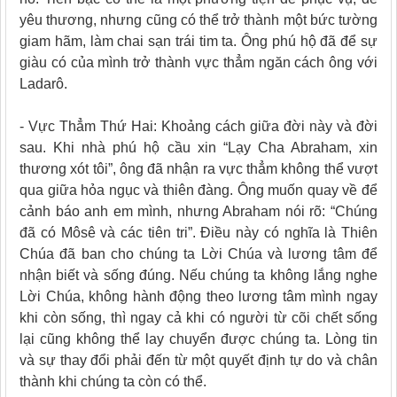
yêu thương, nhưng cũng có thể trở thành một bức tường
giam hãm, làm chai sạn trái tim ta. Ông phú hộ đã để sự
giàu có của mình trở thành vực thẳm ngăn cách ông với
Ladarô.
- Vực Thẳm Thứ Hai: Khoảng cách giữa đời này và đời
sau. Khi nhà phú hộ cầu xin “Lạy Cha Abraham, xin
thương xót tôi”, ông đã nhận ra vực thẳm không thể vượt
qua giữa hỏa ngục và thiên đàng. Ông muốn quay về để
cảnh báo anh em mình, nhưng Abraham nói rõ: “Chúng
đã có Môsê và các tiên tri”. Điều này có nghĩa là Thiên
Chúa đã ban cho chúng ta Lời Chúa và lương tâm để
nhận biết và sống đúng. Nếu chúng ta không lắng nghe
Lời Chúa, không hành động theo lương tâm mình ngay
khi còn sống, thì ngay cả khi có người từ cõi chết sống
lại cũng không thể lay chuyển được chúng ta. Lòng tin
và sự thay đổi phải đến từ một quyết định tự do và chân
thành khi chúng ta còn có thể.