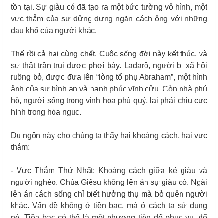
tồn tại. Sự giàu có đã tạo ra một bức tường vô hình, một
vực thẳm của sự dửng dưng ngăn cách ông với những
đau khổ của người khác.
Thế rồi cả hai cùng chết. Cuộc sống đời này kết thúc, và
sự thật trần trụi được phơi bày. Ladarô, người bị xã hội
ruồng bỏ, được đưa lên “lòng tổ phụ Abraham”, một hình
ảnh của sự bình an và hạnh phúc vĩnh cửu. Còn nhà phú
hộ, người sống trong vinh hoa phú quý, lại phải chịu cực
hình trong hỏa ngục.
Dụ ngôn này cho chúng ta thấy hai khoảng cách, hai vực
thẳm:
- Vực Thẳm Thứ Nhất: Khoảng cách giữa kẻ giàu và
người nghèo. Chúa Giêsu không lên án sự giàu có. Ngài
lên án cách sống chỉ biết hưởng thụ mà bỏ quên người
khác. Vấn đề không ở tiền bạc, mà ở cách ta sử dụng
nó. Tiền bạc có thể là một phương tiện để phục vụ, để