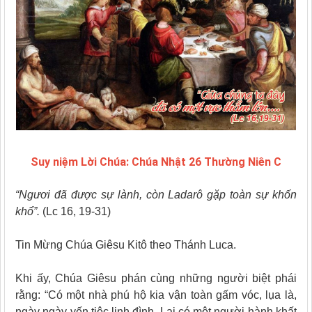
Suy niệm Lời Chúa: Chúa Nhật 26 Thường Niên C
“Ngươi đã được sự lành, còn Ladarô gặp toàn sự khốn
khổ”.
(Lc 16, 19-31)
Tin Mừng Chúa Giêsu Kitô theo Thánh Luca.
Khi ấy, Chúa Giêsu phán cùng những người biệt phái
rằng: “Có một nhà phú hộ kia vận toàn gấm vóc, lụa là,
ngày ngày yến tiệc linh đình. Lại có một người hành khất