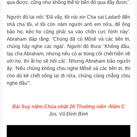
qua được, cũng như không thể từ bên đó qua đây được’.
Người đó lại nói: ‘Ðã vậy, tôi nài xin Cha sai Ladarô đến
nhà cha tôi, vì tôi còn năm người anh em nữa, để ông
bảo họ, kẻo họ cũng phải sa vào chốn cực hình này’.
Abraham đáp rằng: ‘Chúng đã có Môsê và các tiên tri,
chúng hãy nghe các ngài’. Người đó thưa: ‘Không đâu,
lạy cha Abraham, nhưng nếu có ai trong cõi chết hiện về
với họ, thì ắt họ sẽ hối cải’. Nhưng Abraham bảo người
ấy: ‘Nếu chúng không chịu nghe Môsê và các tiên tri, thì
cho dù kẻ chết sống lại đi nữa, chúng cũng chẳng chịu
nghe đâu'“.
Bài Suy niệm Chúa nhật 26 Thường niên -Năm C
Jos. Vũ Đình Bình