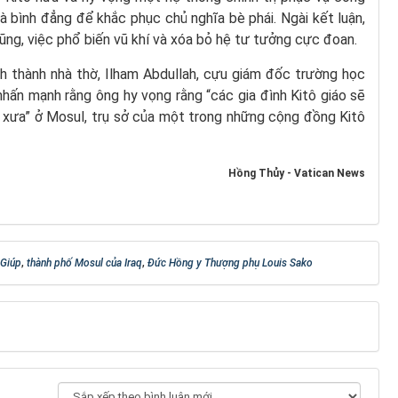
 bình đẳng để khắc phục chủ nghĩa bè phái. Ngài kết luận,
ũng, việc phổ biến vũ khí và xóa bỏ hệ tư tưởng cực đoan.
nh thành nhà thờ, Ilham Abdullah, cựu giám đốc trường học
 nhấn mạnh rằng ông hy vọng rằng “các gia đình Kitô giáo sẽ
ư xưa” ở Mosul, trụ sở của một trong những cộng đồng Kitô
Hồng Thủy - Vatican News
 Giúp
,
thành phố Mosul của Iraq
,
Đức Hồng y Thượng phụ Louis Sako