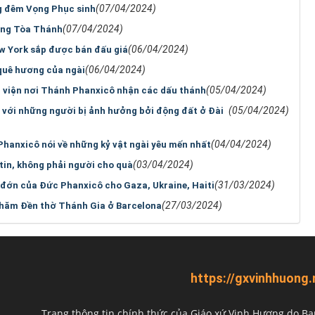
(07/04/2024)
ng đêm Vọng Phục sinh
(07/04/2024)
ởng Tòa Thánh
(06/04/2024)
w York sắp được bán đấu giá
(06/04/2024)
 quê hương của ngài
(05/04/2024)
u viện nơi Thánh Phanxicô nhận các dấu thánh
(05/04/2024)
i với những người bị ảnh hưởng bởi động đất ở Đài
(04/04/2024)
hanxicô nói về những kỷ vật ngài yêu mến nhất
(03/04/2024)
in, không phải người cho quà
(31/03/2024)
u đớn của Đức Phanxicô cho Gaza, Ukraine, Haiti
(27/03/2024)
 thăm Đền thờ Thánh Gia ở Barcelona
https://gxvinhhuong.
Trang thông tin chính thức của Giáo xứ Vinh Hương do
Ba