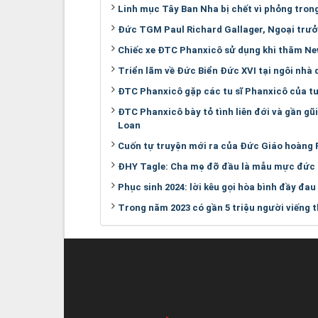
Linh mục Tây Ban Nha bị chết vì phỏng tro
Đức TGM Paul Richard Gallager, Ngoại trư
Chiếc xe ĐTC Phanxicô sử dụng khi thăm Ne
Triển lãm về Đức Biển Đức XVI tại ngôi nhà
ĐTC Phanxicô gặp các tu sĩ Phanxicô của t
ĐTC Phanxicô bày tỏ tình liên đới và gần gũ
Loan
Cuốn tự truyện mới ra của Đức Giáo hoàng P
ĐHY Tagle: Cha mẹ đỡ đầu là mẫu mực đức t
Phục sinh 2024: lời kêu gọi hòa bình đầy đa
Trong năm 2023 có gần 5 triệu người viếng