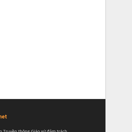
net
n Truyền thông Giáo xứ đảm trách.