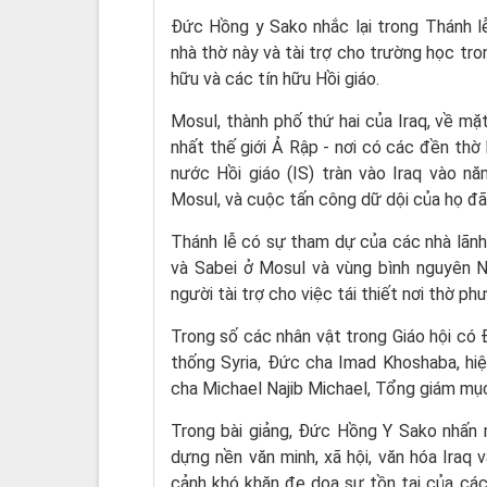
Đức Hồng y Sako nhắc lại trong Thánh l
nhà thờ này và tài trợ cho trường học tr
hữu và các tín hữu Hồi giáo.
Mosul, thành phố thứ hai của Iraq, về mặ
nhất thế giới Ả Rập - nơi có các đền thờ
nước Hồi giáo (IS) tràn vào Iraq vào n
Mosul, và cuộc tấn công dữ dội của họ đã 
Thánh lễ có sự tham dự của các nhà lãnh đ
và Sabei ở Mosul và vùng bình nguyên N
người tài trợ cho việc tái thiết nơi thờ ph
Trong số các nhân vật trong Giáo hội c
thống Syria, Đức cha Imad Khoshaba, hi
cha Michael Najib Michael, Tổng giám mục
Trong bài giảng, Đức Hồng Y Sako nhấn m
dựng nền văn minh, xã hội, văn hóa Iraq 
cảnh khó khăn đe dọa sự tồn tại của các