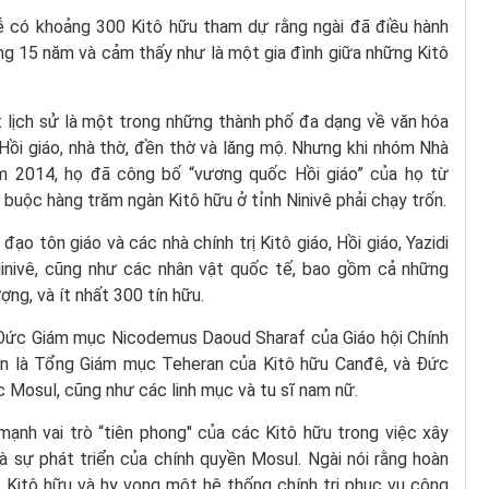
ễ có khoảng 300 Kitô hữu tham dự rằng ngài đã điều hành
ong 15 năm và cảm thấy như là một gia đình giữa những Kitô
t lịch sử là một trong những thành phố đa dạng về văn hóa
 Hồi giáo, nhà thờ, đền thờ và lăng mộ. Nhưng khi nhóm Nhà
ăm 2014, họ đã công bố “vương quốc Hồi giáo” của họ từ
buộc hàng trăm ngàn Kitô hữu ở tỉnh Ninivê phải chạy trốn.
ạo tôn giáo và các nhà chính trị Kitô giáo, Hồi giáo, Yazidi
inivê, cũng như các nhân vật quốc tế, bao gồm cả những
ượng, và ít nhất 300 tín hữu.
ó Đức Giám mục Nicodemus Daoud Sharaf của Giáo hội Chính
ện là Tổng Giám mục Teheran của Kitô hữu Canđê, và Đức
 Mosul, cũng như các linh mục và tu sĩ nam nữ.
ạnh vai trò “tiên phong" của các Kitô hữu trong việc xây
và sự phát triển của chính quyền Mosul. Ngài nói rằng hoàn
 Kitô hữu và hy vọng một hệ thống chính trị phục vụ công