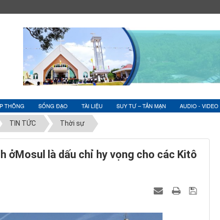
ỆP THÔNG
SỐNG ĐẠO
TÀI LIỆU
SUY TƯ – TẢN MẠN
AUDIO - VIDEO
TIN TỨC
Thời sự
 ởMosul là dấu chỉ hy vọng cho các Kitô