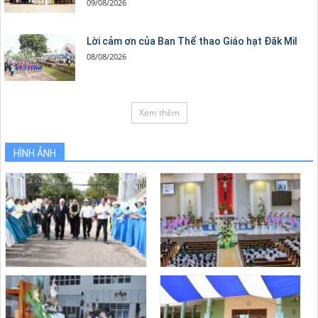
09/08/2026
Lời cảm ơn của Ban Thể thao Giáo hạt Đăk Mil
08/08/2026
Xem thêm
HÌNH ẢNH