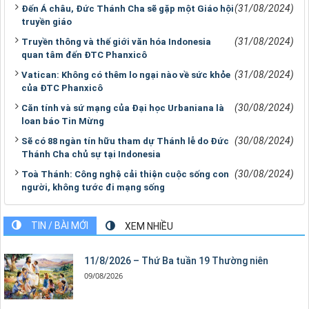
(31/08/2024)
Đến Á châu, Đức Thánh Cha sẽ gặp một Giáo hội
truyền giáo
(31/08/2024)
Truyền thông và thế giới văn hóa Indonesia
quan tâm đến ĐTC Phanxicô
(31/08/2024)
Vatican: Không có thêm lo ngại nào về sức khỏe
của ĐTC Phanxicô
(30/08/2024)
Căn tính và sứ mạng của Đại học Urbaniana là
loan báo Tin Mừng
(30/08/2024)
Sẽ có 88 ngàn tín hữu tham dự Thánh lễ do Đức
Thánh Cha chủ sự tại Indonesia
(30/08/2024)
Toà Thánh: Công nghệ cải thiện cuộc sống con
người, không tước đi mạng sống
TIN / BÀI MỚI
XEM NHIỀU
11/8/2026 – Thứ Ba tuần 19 Thường niên
09/08/2026