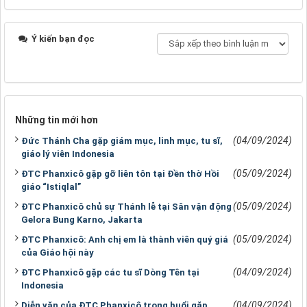
Ý kiến bạn đọc
Những tin mới hơn
(04/09/2024)
Đức Thánh Cha gặp giám mục, linh mục, tu sĩ,
giáo lý viên Indonesia
(05/09/2024)
ĐTC Phanxicô gặp gỡ liên tôn tại Đền thờ Hồi
giáo “Istiqlal”
(05/09/2024)
ĐTC Phanxicô chủ sự Thánh lễ tại Sân vận động
Gelora Bung Karno, Jakarta
(05/09/2024)
ĐTC Phanxicô: Anh chị em là thành viên quý giá
của Giáo hội này
(04/09/2024)
ĐTC Phanxicô gặp các tu sĩ Dòng Tên tại
Indonesia
(04/09/2024)
Diễn văn của ĐTC Phanxicô trong buổi gặp