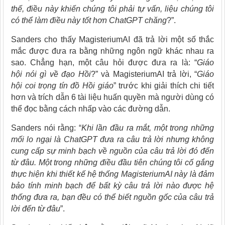
thế
, điều
này
khiến chúng tôi phải tự vấn, liệu chúng tôi
có thể làm điều này tốt hơn ChatGPT chăng
?”.
Sanders cho thấy MagisteriumAI đã trả lời một số thắc
mắc được đưa ra bằng những ngôn ngữ khác nhau ra
sao. Chẳng hạn, một câu hỏi được đưa ra là: “
Giáo
hội
nói gì về đạo Hồi
?” và MagisteriumAI trả lời, “
Giáo
hội coi trọng tín đồ Hồi giáo
” trước khi giải thích chi tiết
hơn và trích dẫn 6 tài liệu huấn quyền mà người dùng có
thể đọc bằng cách nhấp vào các đường dẫn.
Sanders nói rằng: “
Khi lần đầu ra mắt, một trong những
mối lo ngại là ChatGPT đưa
ra câu trả lời
nhưng không
cung cấp sự minh bạch về nguồn
của câu trả lời
đó đến
từ đâu. Một trong những điều đầu tiên chúng tôi cố gắng
thực hiện khi thiết kế hệ thống MagisteriumAI này là đảm
bảo tính minh bạch để bất kỳ câu trả lời nào được hệ
thống đưa ra, bạn đều có thể biết nguồn
gốc của
câu trả
lời đến từ đâu
”.