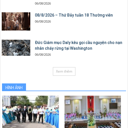
06/08/2026
08/8/2026 – Thứ Bảy tuần 18 Thường viên
06/08/2026
Đức Giám mục Daly kêu gọi cầu nguyện cho nạn
nhân cháy rừng tại Washington
06/08/2026
Xem thêm
HÌNH ẢNH