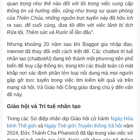
quan trọng như thế nào đối với tôi trong việc cung cấp
thông tin và hướng dẫn, cũng như trong sự quan phòng
của Thiên Chúa
,
những nguồn trực tuyến
này
đã hữu ích
ra
sao,
để cuối cùng
,
đưa tôi đến với
việc
lãnh bí tích
Rửa tội, T
hêm sức và Rước lễ lần đầu
”.
Nhưng khoảng 20 năm sau khi Baggot gia nhập đạo,
internet đã thay đổi một cách triệt để. Các chatbot trí tuệ
nhân tạo (chatbotAI) đang trở thành một phương tiện phổ
biến để truy cập thông tin, trong khi các thuật toán có mặt
khắp nơi xác định phần lớn loại nội dung mà mọi người
gặp gỡ trực tuyến trong việc tìm kiếm kết quả và trên
mạng xã hội. Và Giáo hội Công giáo đang chú ý đến vấn
đề này.
Giáo hội và Trí tuệ nhân tạo
Trong các Sứ điệp nhân dịp Giáo hội cử hành
Ngày Hòa
bình Thế giới
và
Ngày Thế giới Truyền thông Xã hội
năm
2024, Đức Thánh Cha Phanxicô đã tập trung vào việc sử