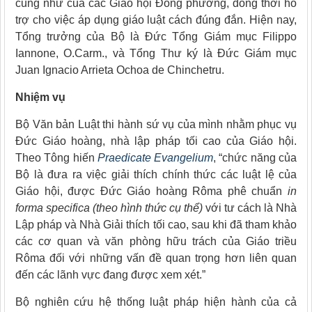
cũng như của các Giáo hội Đông phương, đồng thời hỗ
trợ cho việc áp dụng giáo luật cách đúng đắn. Hiện nay,
Tổng trưởng của Bộ là Đức Tổng Giám mục Filippo
Iannone, O.Carm., và Tổng Thư ký là Đức Giám mục
Juan Ignacio Arrieta Ochoa de Chinchetru.
Nhiệm vụ
Bộ Văn bản Luật thi hành sứ vụ của mình nhằm phục vụ
Đức Giáo hoàng, nhà lập pháp tối cao của Giáo hội.
Theo Tông hiến
Praedicate Evangelium
, “chức năng của
Bộ là đưa ra việc giải thích chính thức các luật lệ của
Giáo hội, được Đức Giáo hoàng Rôma phê chuẩn
in
forma specifica
(theo hình thức cụ thể)
với tư cách là Nhà
Lập pháp và Nhà Giải thích tối cao, sau khi đã tham khảo
các cơ quan và văn phòng hữu trách của Giáo triều
Rôma đối với những vấn đề quan trọng hơn liên quan
đến các lãnh vực đang được xem xét.”
Bộ nghiên cứu hệ thống luật pháp hiện hành của cả