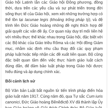
Giáo hội Latinh lẫn các Giáo hội Đông phương, đồng
thời, dựa trên các yêu cầu và sự phát triển trong đời
sống thực tế của Giáo hội, xem xét những trường hợp có
thể tồn tại
lacunae legis
(khoảng trống pháp lý)
, và đệ
trình lên Đức Giáo hoàng những đề nghị thích hợp để
giải quyết các vấn đề ấy. Cơ quan này duy trì mối liên hệ
với nhiều thực thể khác nhau trong Giáo hội, đặc biệt với
các Bộ khác của Giáo triều Rôma và các Hội đồng Giám
mục, nhằm xác định nhu cầu thay đổi các quy phạm
pháp luật hoặc tiếp nhận các đề xuất liên quan. Bộ cũng
đặc biệt quan tâm đến việc thực hành giáo luật cách
đúng đắn, để đảm bảo luật pháp trong Giáo hội được
hiểu đúng và áp dụng chính xác.
Bối cảnh lịch sử
Bộ Văn bản Luật bắt nguồn từ tiến trình pháp điển hóa
giáo luật năm 1917. Cùng năm đó, qua Tự sắc
Cum iuris
canonici
, Đức Giáo hoàng Bênêđictô XV đã thành lập Ủy
ban Giáo hoàng về Giải thích Chính thức Bộ Giáo luật.