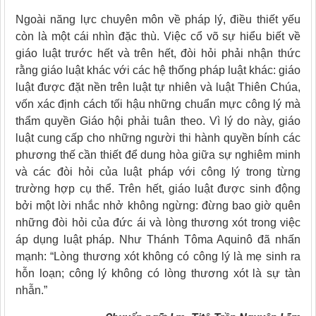
Ngoài năng lực chuyên môn về pháp lý, điều thiết yếu
còn là một cái nhìn đặc thù. Việc cổ võ sự hiểu biết về
giáo luật trước hết và trên hết, đòi hỏi phải nhận thức
rằng giáo luật khác với các hệ thống pháp luật khác: giáo
luật được đặt nền trên luật tự nhiên và luật Thiên Chúa,
vốn xác định cách tối hậu những chuẩn mực công lý mà
thẩm quyền Giáo hội phải tuân theo. Vì lý do này, giáo
luật cung cấp cho những người thi hành quyền bính các
phương thế cần thiết để dung hòa giữa sự nghiêm minh
và các đòi hỏi của luật pháp với công lý trong từng
trường hợp cụ thể. Trên hết, giáo luật được sinh động
bởi một lời nhắc nhở không ngừng: đừng bao giờ quên
những đòi hỏi của đức ái và lòng thương xót trong việc
áp dụng luật pháp. Như Thánh Tôma Aquinô đã nhấn
mạnh: “Lòng thương xót không có công lý là mẹ sinh ra
hỗn loạn; công lý không có lòng thương xót là sự tàn
nhẫn.”