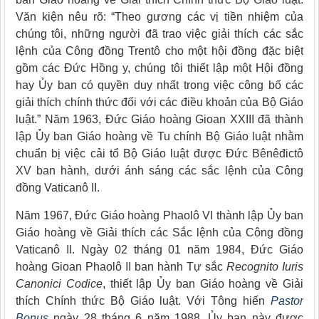
Văn kiện nêu rõ: “Theo gương các vị tiền nhiệm của
chúng tôi, những người đã trao việc giải thích các sắc
lệnh của Công đồng Trentô cho một hội đồng đặc biệt
gồm các Đức Hồng y, chúng tôi thiết lập một Hội đồng
hay Ủy ban có quyền duy nhất trong việc công bố các
giải thích chính thức đối với các điều khoản của Bộ Giáo
luật.” Năm 1963, Đức Giáo hoàng Gioan XXIII đã thành
lập Ủy ban Giáo hoàng về Tu chính Bộ Giáo luật nhằm
chuẩn bị việc cải tổ Bộ Giáo luật được Đức Bênêđictô
XV ban hành, dưới ánh sáng các sắc lệnh của Công
đồng Vaticanô II.
Năm 1967, Đức Giáo hoàng Phaolô VI thành lập Ủy ban
Giáo hoàng về Giải thích các Sắc lệnh của Công đồng
Vaticanô II. Ngày 02 tháng 01 năm 1984, Đức Giáo
hoàng Gioan Phaolô II ban hành Tự sắc
Recognito Iuris
Canonici Codice
, thiết lập Ủy ban Giáo hoàng về Giải
thích Chính thức Bộ Giáo luật. Với Tông hiến
Pastor
Bonus
ngày 28 tháng 6 năm 1988, Ủy ban này được