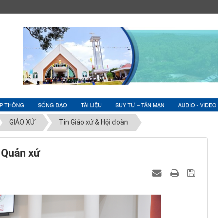
ỆP THÔNG
SỐNG ĐẠO
TÀI LIỆU
SUY TƯ – TẢN MẠN
AUDIO - VIDEO
GIÁO XỨ
Tin Giáo xứ & Hội đoàn
a Quản xứ