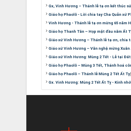
Gx, Vinh Hương – Thánh lễ tạ ơn kết thúc s
Giáo họ Phaolô - Lời chia tay Cha Quản xứ 
Vinh Hương - Thánh lễ tạ ơn mừng 65 năm H
Giáo họ Thanh Tân – Họp mặt đầu năm Ất T
Giáo xứ Vinh Hương – Thánh lễ tạ ơn, chia 
Giáo xứ Vinh Hương – Văn nghệ mừng Xuân 
Giáo xứ Vinh Hương: Mùng 2 Tết - Lễ tại Đấ
Giáo họ Phaolô – Mùng 3 Tết, Thánh hoá cô
Giáo họ Phaolô – Thánh lễ Mùng 2 Tết Ất Tỵ
Gx. Vinh Hương: Mùng 2 Tết Ất Tỵ - Kính nhớ