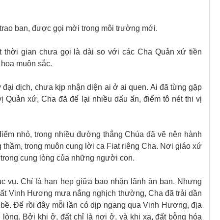
trao ban, được gọi mời trong môi trường mới.
 thời gian chưa gọi là dài so với các Cha Quản xứ tiền
 hoa muôn sắc.
đại dịch, chưa kịp nhận diện ai ở ai quen. Ai đã từng gặp
ị Quản xứ, Cha đã để lại nhiều dấu ấn, điểm tô nét thi vị
ểm nhỏ, trong nhiều đường thẳng Chúa đã vẽ nên hành
g thầm, trong muôn cung lời ca Fiat riêng Cha. Nơi giáo xứ
 trong cung lòng của những người con.
ục vụ. Chỉ là hạn hẹp giữa bao nhận lãnh ân ban. Nhưng
đất Vinh Hương mưa nắng nghịch thường, Cha đã trải dần
n bề. Để rồi đây mỗi lần có dịp ngang qua Vinh Hương, địa
lòng. Bởi khi ở, đất chỉ là nơi ở, và khi xa, đất bỗng hóa