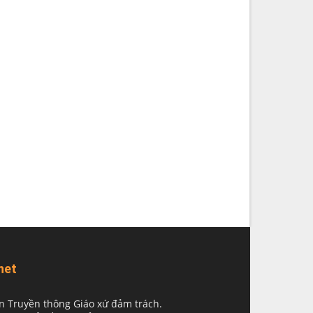
net
n Truyền thông Giáo xứ đảm trách.