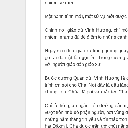
nhiệm sở mới.
Một hành trình mới, một sứ vụ mới được 
Chính nơi giáo xứ Vinh Hương, chỉ một
nhiệm, nhưng đủ để điểm tô những cánh
Ngày mới đến, giáo xứ trong guồng quay 
gỡ, ai đã một lần gọi tên. Trong cương v
với người giáo dân giáo xứ.
Bước đường Quản xứ, Vinh Hương là đi
trình ơn gọi cho Cha. Nơi đây là dấu lặn
chúng con, Chúa đã gọi và khắc tên Cha
Chỉ là thời gian ngắn trên đường dài m
vượt trên nhỏ bé phận người, nơi vùng 
những năm tháng tin yêu và tín thác trọ
hạt Đăkmil, Cha được trăn trở chút nặng 