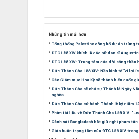
Những tin mới hơn
Tổng thống Palestine công bố dự án trùng t
ĐTC Lêô XIV khích lệ các nữ đan sĩ Augustin
ĐTC Lêô XIV: Trung tâm của đời sống thần b
Đức Thánh Cha Lêô XIV: Nền kinh tế "vì lợi í
Các Giám mục Hoa Kỳ sẽ thánh hiến quốc g
Đức Thánh Cha sẽ chủ sự Thánh lễ Ngày Năm
nghèo
Đức Thánh Cha cử hành Thánh lễ kỷ niệm 1
Phim tài liệu về Đức Thánh Cha Lêô XIV: “L
Cảnh sát Bangladesh bắt giữ nghi phạm tấn
Giáo huấn trọng tâm của ĐTC Lêô XIV trong 