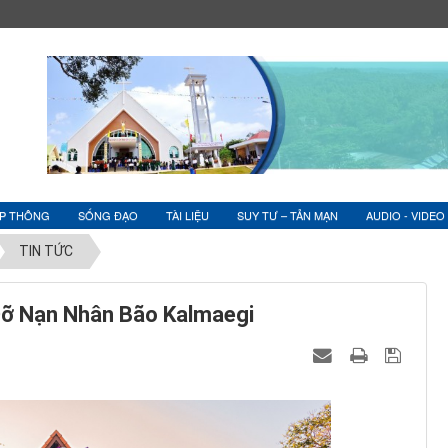
ỆP THÔNG
SỐNG ĐẠO
TÀI LIỆU
SUY TƯ – TẢN MẠN
AUDIO - VIDEO
TIN TỨC
Đỡ Nạn Nhân Bão Kalmaegi