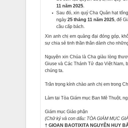
11 năm 2025
.
Sau đó, xin quý Cha Quản hạt tổn
ngày
25 tháng 11 năm 2025
, để G
cầu cấp bách.
Xin anh chị em quảng đại đóng góp, khô
sự chia sẻ tinh thần thân dành cho nhữ
Nguyện xin Chúa là Cha giàu lòng thươ
Giuse và Các Thánh Tử đạo Việt Nam, ba
chúng ta.
Trân trọng kính chào anh chị em trong Ch
Làm tại Tòa Giám mục Ban Mê Thuột, ng
Giám mục Giáo phận
(Chữ ký và con dấu: TÒA GIÁM MỤC 
† GIOAN BAOTIXITA NGUYỄN HUY B