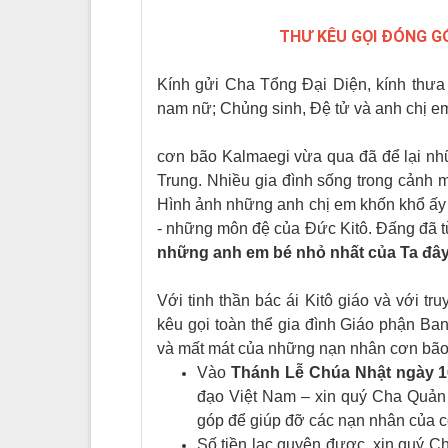
THƯ KÊU GỌI ĐÓNG G
Kính gửi Cha Tổng Đại Diện, kính thưa
nam nữ; Chủng sinh, Đệ tử và anh chị e
cơn bão Kalmaegi vừa qua đã để lại nh
Trung. Nhiều gia đình sống trong cảnh màn
Hình ảnh những anh chị em khốn khổ ấy 
- những môn đệ của Đức Kitô. Đấng đã t
những anh em bé nhỏ nhất của Ta đây,
Với tinh thần bác ái Kitô giáo và với tr
kêu gọi toàn thể gia đình Giáo phận Ba
và mất mát của những nạn nhân cơn bão
Vào
Thánh Lễ Chúa Nhật ngày 1
đạo Việt Nam – xin quý Cha Quản 
góp để giúp đỡ các nạn nhân của 
Số tiền lạc quyên được, xin quý C