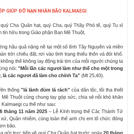
ÓP GIÚP ĐỠ NẠN NHÂN BÃO KALMAEGI
 quý Cha Quản hạt, quý Cha, quý Thầy Phó tế, quý Tu sĩ
m tín hữu trong Giáo phận Ban Mê Thuột,
ững hậu quả nặng nề tại một số tỉnh Tây Nguyên và miền
 trời chiếu đất, rơi vào tình trạng thiếu thốn và đói khổ.
không thể không lay động trái tim của mỗi người chúng ta
ừng nói:
"Mỗi lần các ngươi làm như thế cho một trong
 là các ngươi đã làm cho chính Ta"
(Mt 25,40).
uyền thống
"lá lành đùm lá rách"
của dân tộc, tôi tha thiết
n Mê Thuột cùng chung tay góp sức, chia sẻ nỗi khó khăn
 Kalmaegi cụ thể như sau:
6 tháng 11 năm 2025
– Lễ Kính trọng thể Các Thánh Tử
xứ, Quản nhiệm, cùng toàn thể anh chị em tổ chức đóng
cơn bão.
ha gửi trực tiếp về quý Cha Quản hạt trước ngày
20 tháng