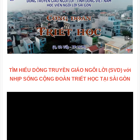
TÌM HIỂU DÒNG TRUYỀN GIÁO NGÔI LỜI (SVD) với
NHỊP SỐNG CỘNG ĐOÀN TRIẾT HỌC TẠI SÀI GÒN