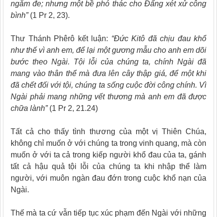
ngăm đe; nhưng một bề phó thác cho Đấng xét xử công
bình”
(1 Pr 2, 23).
Thư Thánh Phêrô kết luận:
“Đức Kitô đã chịu đau khổ
như thế vì anh em, để lại một gương mẫu cho anh em dõi
bước theo Ngài. Tội lỗi của chúng ta, chính Ngài đã
mang vào thân thể mà đưa lên cây thập giá, để một khi
đã chết đối với tội, chúng ta sống cuộc đời công chính. Vì
Ngài phải mang những vết thương mà anh em đã được
chữa lành”
(1 Pr 2, 21.24)
Tất cả cho thấy tình thương của một vị Thiên Chúa,
không chỉ muốn ở với chúng ta trong vinh quang, mà còn
muốn ở với ta cả trong kiếp người khổ đau của ta, gánh
tất cả hậu quả tội lỗi của chúng ta khi nhập thể làm
người, với muôn ngàn đau đớn trong cuộc khổ nạn của
Ngài.
Thế mà ta cứ vẫn tiếp tục xúc phạm đến Ngài với những