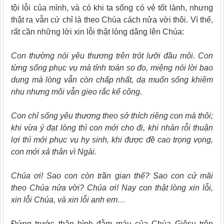
tội lỗi của mình, và có khi ta sống có vẻ tốt lành, nhưng
thật ra vẫn cứ chỉ là theo Chúa cách nửa vời thôi. Vì thế,
rất cần những lời xin lỗi thật lòng dâng lên Chúa:
Con thường nói yêu thương trên trót lưỡi đầu môi. Con
từng sống phục vụ mà tính toán so đo, miệng nói lời bao
dung mà lòng vẫn còn chấp nhất, dạ muốn sống khiêm
nhu nhưng môi vẫn gieo rắc kể công.
Con chỉ sống yêu thương theo sở thích riêng con mà thôi;
khi vừa ý đạt lòng thì con mới cho đi, khi nhàn rỗi thuận
lợi thì mới phục vụ hy sinh, khi được đề cao trọng vọng,
con mới xả thân vì Ngài.
Chúa ơi! Sao con còn trần gian thế? Sao con cứ mãi
theo Chúa nửa vời? Chúa ơi! Nay con thật lòng xin lỗi,
xin lỗi Chúa, và xin lỗi anh em…
Đứng trước thân hình đẫm máu của Chúa Giêsu trên