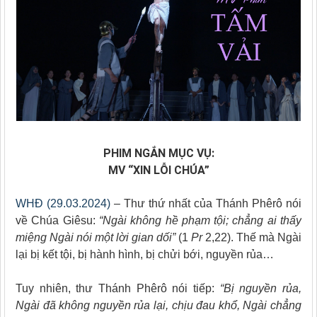
PHIM NGẮN MỤC VỤ:
MV “XIN LỖI CHÚA”
WHĐ (29.03.2024)
– Thư thứ nhất của Thánh Phêrô nói
về Chúa Giêsu:
“Ngài không hề phạm tội; chẳng ai thấy
miệng Ngài nói một lời gian dối”
(1
Pr
2,22). Thế mà Ngài
lại bị kết tội, bị hành hình, bị chửi bới, nguyền rủa…
Tuy nhiên, thư Thánh Phêrô nói tiếp:
“Bị nguyền rủa,
Ngài đã không nguyền rủa lại, chịu đau khổ, Ngài chẳng