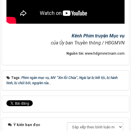
Kênh Phim truyện Mục vụ
của Ủy ban Truyền thông / HĐGMVN
Nguồn tin:
www.hdgmvietnam.com
Tags:
Phim ngắn mục vụ
,
MV “Xin lỗi Chúa”
,
Ngài lại bị kết tội
,
bị hành
hình
,
bị chửi bới
,
nguyền rủa…
Ý kiến bạn đọc