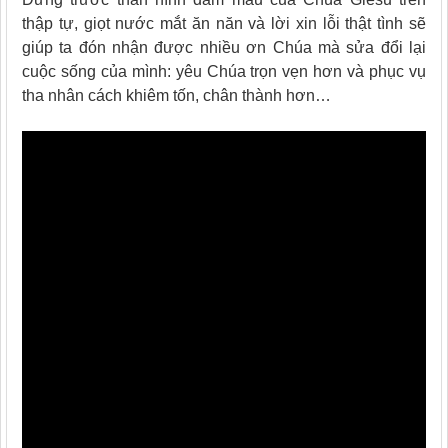
thập tự, giọt nước mắt ăn năn và lời xin lỗi thật tình sẽ
giúp ta đón nhận được nhiều ơn Chúa mà sửa đổi lại
cuộc sống của mình: yêu Chúa trọn vẹn hơn và phục vụ
tha nhân cách khiêm tốn, chân thành hơn…