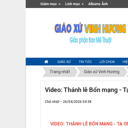
Giám mục
Linh mục
Albums Ảnh
GIÁO XỨ
TIN TỨC
LỜI CHÚA
HI
Trang nhất
Giáo xứ Vinh Hương
Video: Thánh lễ Bổn mạng - 
Chủ nhật - 26/04/2026 04:38
VIDEO: THÁNH LỄ BỔN MẠNG - TẠ 