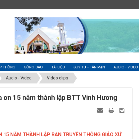
ỆP THÔNG
SỐNG ĐẠO
TÀI LIỆU
SUY TƯ – TẢN MẠN
AUDIO - VIDEO
Audio - Video
Video clips
Tạ ơn 15 năm thành lập BTT Vinh Hương
ƠN 15 NĂM THÀNH LẬP BAN TRUYỀN THÔNG GIÁO XỨ