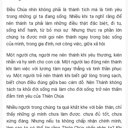
Điều Chúa nhìn không phải là thành tích mà là tình yêu
trong những gì ta đang sống. Nhiều khi ta nghĩ rằng để
nên thánh ta phải làm những điều thật đặc biệt, đi tu,
sống khổ hạnh, từ bỏ mọi sự. Nhưng thực ra phần lớn
chúng ta được mời gọi nên thánh ngay trong bậc sống
của mình, trong gia đình, nơi công việc, giữa xã hội.
Một người cha, người mẹ nên thánh khi yêu thương, kiên
nhẫn và hy sinh cho con cái. Một người lao động nên thánh
khi làm việc với lương tâm ngay thẳng và tinh thần phục
vụ. Một người trẻ nên thánh khi biết giữ lòng trong sạch,
biết chọn điều đúng giữa bao cám dỗ. Nên Thánh không
tách ta khỏi đời sống mà làm cho đời sống trở nên thấm
đẫm tình yêu của Thiên Chúa.
Nhiều người trong chúng ta quá khắt khe với bản thân, chỉ
thấy những gì mình chưa làm được. chưa đủ tốt, chưa
xứng đáng. Nhưng nếu ta không chấp nhận chính mình,
làm sao ta có thể tin rằng Thiên Chúa chấp nhận ta? Khi