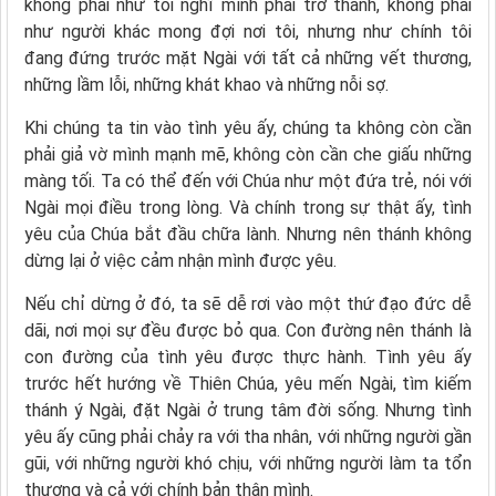
không phải như tôi nghĩ mình phải trở thành, không phải
như người khác mong đợi nơi tôi, nhưng như chính tôi
đang đứng trước mặt Ngài với tất cả những vết thương,
những lầm lỗi, những khát khao và những nỗi sợ.
Khi chúng ta tin vào tình yêu ấy, chúng ta không còn cần
phải giả vờ mình mạnh mẽ, không còn cần che giấu những
màng tối. Ta có thể đến với Chúa như một đứa trẻ, nói với
Ngài mọi điều trong lòng. Và chính trong sự thật ấy, tình
yêu của Chúa bắt đầu chữa lành. Nhưng nên thánh không
dừng lại ở việc cảm nhận mình được yêu.
Nếu chỉ dừng ở đó, ta sẽ dễ rơi vào một thứ đạo đức dễ
dãi, nơi mọi sự đều được bỏ qua. Con đường nên thánh là
con đường của tình yêu được thực hành. Tình yêu ấy
trước hết hướng về Thiên Chúa, yêu mến Ngài, tìm kiếm
thánh ý Ngài, đặt Ngài ở trung tâm đời sống. Nhưng tình
yêu ấy cũng phải chảy ra với tha nhân, với những người gần
gũi, với những người khó chịu, với những người làm ta tổn
thương và cả với chính bản thân mình.