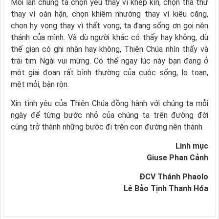
Mỗi lần chúng ta chọn yêu thay vì khép kín, chọn tha thứ
thay vì oán hận, chọn khiêm nhường thay vì kiêu căng,
chọn hy vọng thay vì thất vọng, ta đang sống ơn gọi nên
thánh của mình. Và dù người khác có thấy hay không, dù
thế gian có ghi nhận hay không, Thiên Chúa nhìn thấy và
trái tim Ngài vui mừng. Có thể ngay lúc này bạn đang ở
một giai đoạn rất bình thường của cuộc sống, lo toan,
mệt mỏi, bận rộn.
Xin tình yêu của Thiên Chúa đồng hành với chúng ta mỗi
ngày để từng bước nhỏ của chúng ta trên đường đời
cũng trở thành những bước đi trên con đường nên thánh.
Linh mục
Giuse Phan Cảnh
ĐCV Thánh Phaolo
Lê Bảo Tịnh Thanh Hóa