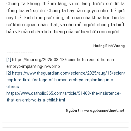
Chúng ta không thể im lặng, vì im lặng trước sự dữ là
đồng lõa với sự dữ. Chúng ta hãy cầu nguyện cho thế giới
này biết kính trọng sự sống, cho các nhà khoa học tìm lại
sự khôn ngoan chân thật, và cho mỗi người chúng ta biết
bảo vệ mầu nhiệm linh thiêng của sự hiện hữu con người.
Hoàng Bình Vương
---------------
[1]
https://knpr.org/2025-08-18/scientists-record-human-
embryo-implanting-in-womb
[2]
https://www.theguardian.com/science/2025/aug/15/scientist
capture-first-footage-of-human-embryo-implanting-in-a-
uterus
https://www.catholic365.com/article/51468/the-insistence-
that-an-embryo-is-a-child.html
Nguồn tin:
www.gpbanmethuot.net