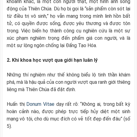
khoảnh khắc, là một con người thật, một hình ảnh sống
động của Thiên Chúa. Dù họ bị gọi là “sản phẩm còn sót lại
từ điều trị vô sinh,” họ vẫn mang trong mình linh hồn bất
tử, có quyền được sống, được yêu thương và được tôn
trọng. Việc biến họ thành công cụ nghiên cứu là một sự
xúc phạm nghiêm trọng đến phẩm giá con người, và là
một sự lộng ngôn chống lại Đấng Tạo Hóa.
2. Khi khoa học vượt qua giới hạn luân lý
Những thí nghiệm như thế không biểu lộ tinh thần khám
phá, mà là hậu quả của con người vượt qua ranh giới thiêng
liêng mà Thiên Chúa đã đặt định.
Huấn thị
Donum Vitae
dạy rất rõ: “Không ai, trong bất kỳ
hoàn cảnh nào, được phép trực tiếp hủy diệt một sinh
mạng vô tội, cho dù mục đích có vẻ tốt đẹp đến đâu” (số
5).