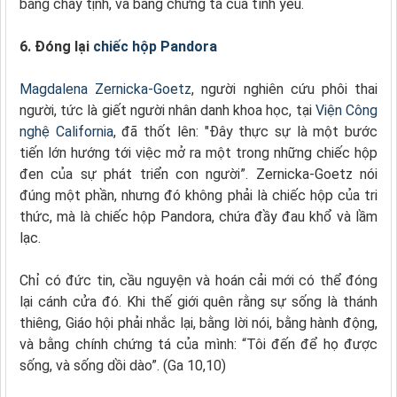
bằng chay tịnh, và bằng chứng tá của tình yêu.
6. Đóng lại
chiếc hộp Pandora
Magdalena Zernicka-Goetz
, người nghiên cứu phôi thai
người, tức là giết người nhân danh khoa học, tại
Viện Công
nghệ California
, đã thốt lên: "Đây thực sự là một bước
tiến lớn hướng tới việc mở ra một trong những chiếc hộp
đen của sự phát triển con người”. Zernicka-Goetz nói
đúng một phần, nhưng đó không phải là chiếc hộp của tri
thức, mà là chiếc hộp Pandora, chứa đầy đau khổ và lầm
lạc.
Chỉ có đức tin, cầu nguyện và hoán cải mới có thể đóng
lại cánh cửa đó. Khi thế giới quên rằng sự sống là thánh
thiêng, Giáo hội phải nhắc lại, bằng lời nói, bằng hành động,
và bằng chính chứng tá của mình: “Tôi đến để họ được
sống, và sống dồi dào”. (Ga 10,10)