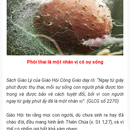
Phôi thai là một nhân vị có sự sống
Sách Giáo Lý của Giáo Hội Công Giáo dạy rõ: “Ngay từ giây
phút được thụ thai, mỗi sự sống con người phải được tôn
trọng và được bảo vệ cách tuyệt đối, bởi vì con người
ngay từ giây phút ấy đã là một nhân vị”. (GLCG số 2270)
Giáo Hội tin rằng mọi con người, dù chưa sinh ra hay đã
chào đời, đều mang hình ảnh Thiên Chúa (x. St 1,27), và vì
thế có phẩm giá bất khả xâm phạm.