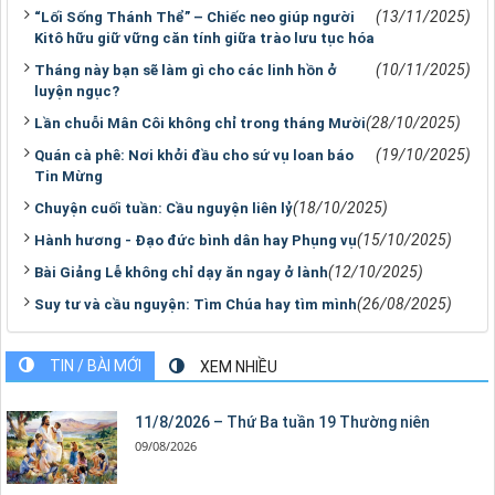
(13/11/2025)
“Lối Sống Thánh Thể” – Chiếc neo giúp người
Kitô hữu giữ vững căn tính giữa trào lưu tục hóa
(10/11/2025)
Tháng này bạn sẽ làm gì cho các linh hồn ở
luyện ngục?
(28/10/2025)
Lần chuỗi Mân Côi không chỉ trong tháng Mười
(19/10/2025)
Quán cà phê: Nơi khởi đầu cho sứ vụ loan báo
Tin Mừng
(18/10/2025)
Chuyện cuối tuần: Cầu nguyện liên lỷ
(15/10/2025)
Hành hương - Đạo đức bình dân hay Phụng vụ
(12/10/2025)
Bài Giảng Lễ không chỉ dạy ăn ngay ở lành
(26/08/2025)
Suy tư và cầu nguyện: Tìm Chúa hay tìm mình
TIN / BÀI MỚI
XEM NHIỀU
11/8/2026 – Thứ Ba tuần 19 Thường niên
09/08/2026