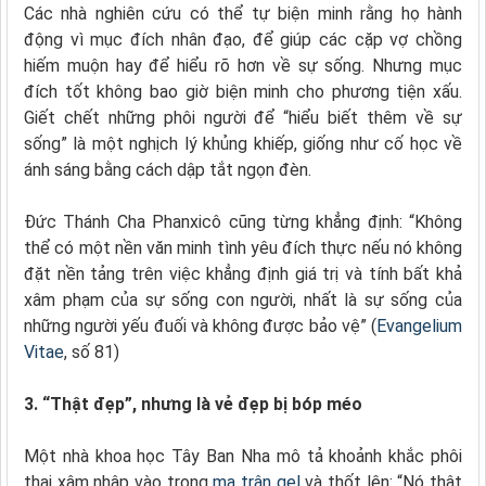
Các nhà nghiên cứu có thể tự biện minh rằng họ hành
động vì mục đích nhân đạo, để giúp các cặp vợ chồng
hiếm muộn hay để hiểu rõ hơn về sự sống. Nhưng mục
đích tốt không bao giờ biện minh cho phương tiện xấu.
Giết chết những phôi người để “hiểu biết thêm về sự
sống” là một nghịch lý khủng khiếp, giống như cố học về
ánh sáng bằng cách dập tắt ngọn đèn.
Đức Thánh Cha Phanxicô cũng từng khẳng định: “Không
thể có một nền văn minh tình yêu đích thực nếu nó không
đặt nền tảng trên việc khẳng định giá trị và tính bất khả
xâm phạm của sự sống con người, nhất là sự sống của
những người yếu đuối và không được bảo vệ” (
Evangelium
Vitae
, số 81)
3. “Thật đẹp”, nhưng là vẻ đẹp bị bóp méo
Một nhà khoa học Tây Ban Nha mô tả khoảnh khắc phôi
thai xâm nhập vào trong
ma trận gel
và thốt lên: “Nó thật