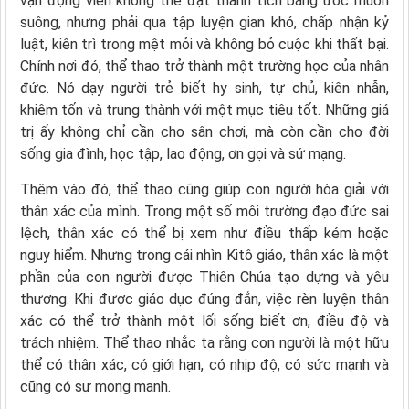
vận động viên không thể đạt thành tích bằng ước muốn
suông, nhưng phải qua tập luyện gian khó, chấp nhận kỷ
luật, kiên trì trong mệt mỏi và không bỏ cuộc khi thất bại.
Chính nơi đó, thể thao trở thành một trường học của nhân
đức. Nó dạy người trẻ biết hy sinh, tự chủ, kiên nhẫn,
khiêm tốn và trung thành với một mục tiêu tốt. Những giá
trị ấy không chỉ cần cho sân chơi, mà còn cần cho đời
sống gia đình, học tập, lao động, ơn gọi và sứ mạng.
Thêm vào đó, thể thao cũng giúp con người hòa giải với
thân xác của mình. Trong một số môi trường đạo đức sai
lệch, thân xác có thể bị xem như điều thấp kém hoặc
nguy hiểm. Nhưng trong cái nhìn Kitô giáo, thân xác là một
phần của con người được Thiên Chúa tạo dựng và yêu
thương. Khi được giáo dục đúng đắn, việc rèn luyện thân
xác có thể trở thành một lối sống biết ơn, điều độ và
trách nhiệm. Thể thao nhắc ta rằng con người là một hữu
thể có thân xác, có giới hạn, có nhịp độ, có sức mạnh và
cũng có sự mong manh.