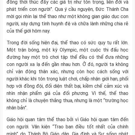
đồng thời thúc đẩy các giá trị như tôn trọng, liên đới và
phát triển con người”. Qua ý cầu nguyện, Đức Thánh Cha
mời gọi nhìn lại thể thao như một không gian giáo dục con
người, xây dựng tình huynh đệ và chữa lành những chia rẽ
của thế giới hôm nay.
Trong đời sống hiện đại, thể thao có sức quy tụ rất lớn.
Một trận bóng, một kỳ Olympic, một cuộc thi đấu học
đường hay một trò chơi tập thể đều có thể đưa những
con người xa lạ đến gần nhau hơn. Ở đó, người ta không
chỉ vận động thân xác, nhưng còn học cách sống với
người khác khi tôn trọng luật chơi, chấp nhận giới hạn, phối
hợp với đồng đội, đối diện thất bại, kiềm chế cảm xúc và
nhìn nhận phẩm giá của đối phương. Vì thế, thể thao
không chỉ là chuyện thắng thua, nhưng là một “trường học
nhân bản”.
Giáo hội quan tâm thể thao bởi vì Giáo hội quan tâm đến
con người. Văn kiện “Trao ban điều tốt nhất của chính
mình” do Thánh Bộ Giáo dân, Gia đình và Sự sống phát