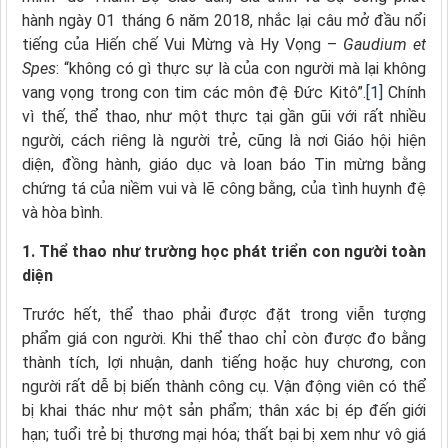
hành ngày 01 tháng 6 năm 2018, nhắc lại câu mở đầu nổi
tiếng của Hiến chế Vui Mừng và Hy Vọng –
Gaudium et
Spes
: “không có gì thực sự là của con người mà lại không
vang vọng trong con tim các môn đệ Đức Kitô”.
[1]
Chính
vì thế, thể thao, như một thực tại gần gũi với rất nhiều
người, cách riêng là người trẻ, cũng là nơi Giáo hội hiện
diện, đồng hành, giáo dục và loan báo Tin mừng bằng
chứng tá của niềm vui và lẽ công bằng, của tình huynh đệ
và hòa bình.
1.
Thể thao như trường học phát triển con người toàn
diện
Trước hết, thể thao phải được đặt trong viễn tượng
phẩm giá con người. Khi thể thao chỉ còn được đo bằng
thành tích, lợi nhuận, danh tiếng hoặc huy chương, con
người rất dễ bị biến thành công cụ. Vận động viên có thể
bị khai thác như một sản phẩm; thân xác bị ép đến giới
hạn; tuổi trẻ bị thương mại hóa; thất bại bị xem như vô giá