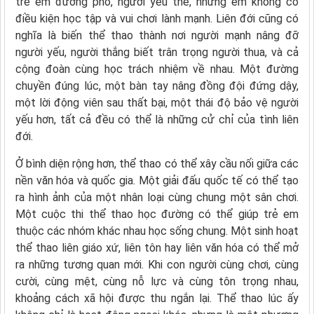
trẻ em đường phố, người yếu thế, những em không có
điều kiện học tập và vui chơi lành mạnh. Liên đới cũng có
nghĩa là biến thể thao thành nơi người mạnh nâng đỡ
người yếu, người thắng biết trân trọng người thua, và cả
cộng đoàn cùng học trách nhiệm về nhau. Một đường
chuyền đúng lúc, một bàn tay nâng đồng đội đứng dậy,
một lời động viên sau thất bại, một thái độ bảo vệ người
yếu hơn, tất cả đều có thể là những cử chỉ của tình liên
đới.
Ở bình diện rộng hơn, thể thao có thể xây cầu nối giữa các
nền văn hóa và quốc gia. Một giải đấu quốc tế có thể tạo
ra hình ảnh của một nhân loại cùng chung một sân chơi.
Một cuộc thi thể thao học đường có thể giúp trẻ em
thuộc các nhóm khác nhau học sống chung. Một sinh hoạt
thể thao liên giáo xứ, liên tôn hay liên văn hóa có thể mở
ra những tương quan mới. Khi con người cùng chơi, cùng
cười, cùng mệt, cùng nỗ lực và cùng tôn trọng nhau,
khoảng cách xã hội được thu ngắn lại. Thể thao lúc ấy