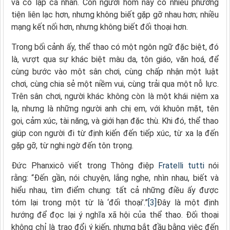
và cô lập cá nhân. Con người hôm nay có nhiều phương
tiện liên lạc hơn, nhưng không biết gặp gỡ nhau hơn; nhiều
mạng kết nối hơn, nhưng không biết đối thoại hơn.
Trong bối cảnh ấy, thể thao có một ngôn ngữ đặc biệt, đó
là, vượt qua sự khác biệt màu da, tôn giáo, văn hoá, để
cùng bước vào một sân chơi, cùng chấp nhận một luật
chơi, cùng chia sẻ một niềm vui, cùng trải qua một nỗ lực.
Trên sân chơi, người khác không còn là một khái niệm xa
lạ, nhưng là những người anh chị em, với khuôn mặt, tên
gọi, cảm xúc, tài năng, và giới hạn đặc thù. Khi đó, thể thao
giúp con người đi từ định kiến đến tiếp xúc, từ xa lạ đến
gặp gỡ, từ nghi ngờ đến tôn trọng.
Đức Phanxicô viết trong Thông điệp
Fratelli tutti
nói
rằng: “Đến gần, nói chuyện, lắng nghe, nhìn nhau, biết và
hiểu nhau, tìm điểm chung: tất cả những điều ấy được
tóm lại trong một từ là ‘đối thoại’.”
[3]
Đây là một định
hướng để đọc lại ý nghĩa xã hội của thể thao. Đối thoại
không chỉ là trao đổi ý kiến, nhưng bắt đầu bằng việc đến