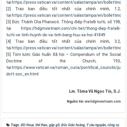
tại
https://press.vatican.va/content/salastampa/en/bollettino/
[2]
Trao ban điều tốt nhất của chính mình, 1.2,
tại
https://press.vatican.va/content/salastampa/en/bollettino/
[3]
Đức Thánh Cha Phanxicô. Thông điệp Fratelli tutti, số 198,
tại
https://hdgmvietnam.com/chi-tiet/thong-diep-fratelli-
tutti-ve-tinh-huynh-de-va-tinh-bang-huu-xa-hoi-41849
[4]
Trao ban điều tốt nhất của chính mình, 3.2,
tại
https://press.vatican.va/content/salastampa/en/bollettino/
[5]
Tóm lược Giáo huấn Xã hội – Compendium of the Social
Doctrine of the Church, 193,
tại
https://www.vatican.va/roman_curia/pontifical_councils/j
dott-soc_en.html
Lm. Tôma Vũ Ngọc Tín, S.J.
Nguồn tin:
ww.hdgmvietnam.com
Tags:
đối thoại
,
thể thao
,
gặp gỡ
,
Đức Giáo hoàng
,
Ý cầu nguyện
,
công cụ