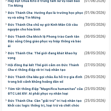
(01/06/2026)
Hãy đặt Chúa Kitô ở trung tâm sứ vụ loan báo
Tin Mừng
(01/06/2026)
Đức Thánh Cha: Hướng đạo là trường học phục
vụ và sống Tin Mừng
(30/05/2026)
Đức Thánh Cha chủ sự giờ Kinh Mân Côi cầu
nguyện cho hòa bình
(30/05/2026)
Đức Thánh Cha khích lệ Phong trào Canh tân
Đặc sủng Công giáo phục vụ hiệp thông và bác
ái
(28/05/2026)
Đức Thánh Cha: Thế giới đang khát khao hy
vọng
(27/05/2026)
Hội đồng Đại kết Thế giới cảm ơn Đức Thánh
Cha vì thông điệp về trí tuệ nhân tạo
(26/05/2026)
Đức Thánh Cha kêu gọi châu Âu hỗ trợ gia đình
trong bối cảnh khủng hoảng dân số
(25/05/2026)
Tóm tắt thông điệp “Magnifica humanitas” của
ĐTC Lêô XIV: AI phải phục vụ nhân loại
(25/05/2026)
Đức Thánh Cha: Cần “giải trừ” trí tuệ nhân tạo
khỏi các logic thống trị, loại trừ và chết chóc