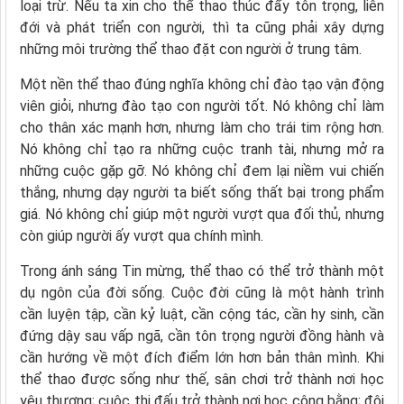
loại trừ. Nếu ta xin cho thể thao thúc đẩy tôn trọng, liên
đới và phát triển con người, thì ta cũng phải xây dựng
những môi trường thể thao đặt con người ở trung tâm.
Một nền thể thao đúng nghĩa không chỉ đào tạo vận động
viên giỏi, nhưng đào tạo con người tốt. Nó không chỉ làm
cho thân xác mạnh hơn, nhưng làm cho trái tim rộng hơn.
Nó không chỉ tạo ra những cuộc tranh tài, nhưng mở ra
những cuộc gặp gỡ. Nó không chỉ đem lại niềm vui chiến
thắng, nhưng dạy người ta biết sống thất bại trong phẩm
giá. Nó không chỉ giúp một người vượt qua đối thủ, nhưng
còn giúp người ấy vượt qua chính mình.
Trong ánh sáng Tin mừng, thể thao có thể trở thành một
dụ ngôn của đời sống. Cuộc đời cũng là một hành trình
cần luyện tập, cần kỷ luật, cần cộng tác, cần hy sinh, cần
đứng dậy sau vấp ngã, cần tôn trọng người đồng hành và
cần hướng về một đích điểm lớn hơn bản thân mình. Khi
thể thao được sống như thế, sân chơi trở thành nơi học
yêu thương; cuộc thi đấu trở thành nơi học công bằng; đội