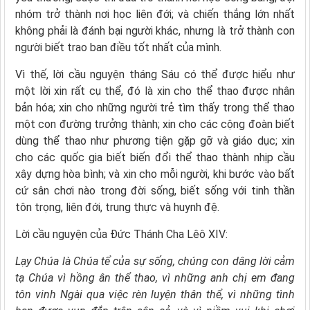
nhóm trở thành nơi học liên đới; và chiến thắng lớn nhất
không phải là đánh bại người khác, nhưng là trở thành con
người biết trao ban điều tốt nhất của mình.
Vì thế, lời cầu nguyện tháng Sáu có thể được hiểu như
một lời xin rất cụ thể, đó là xin cho thể thao được nhân
bản hóa; xin cho những người trẻ tìm thấy trong thể thao
một con đường trưởng thành; xin cho các cộng đoàn biết
dùng thể thao như phương tiện gặp gỡ và giáo dục; xin
cho các quốc gia biết biến đổi thể thao thành nhịp cầu
xây dựng hòa bình; và xin cho mỗi người, khi bước vào bất
cứ sân chơi nào trong đời sống, biết sống với tinh thần
tôn trọng, liên đới, trung thực và huynh đệ.
Lời cầu nguyện của Đức Thánh Cha Lêô XIV:
Lạy Chúa là Chúa tể của sự sống,
chúng con dâng lời cảm
tạ Chúa vì hồng ân thể thao,
vì những anh chị em đang
tôn vinh Ngài qua việc rèn luyện thân thể,
vì những tình