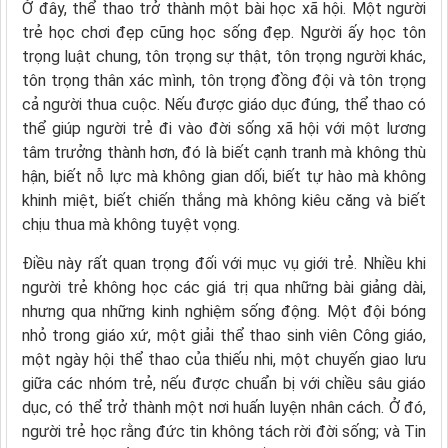
Ở đây, thể thao trở thành một bài học xã hội. Một người
trẻ học chơi đẹp cũng học sống đẹp. Người ấy học tôn
trọng luật chung, tôn trọng sự thật, tôn trọng người khác,
tôn trọng thân xác mình, tôn trọng đồng đội và tôn trọng
cả người thua cuộc. Nếu được giáo dục đúng, thể thao có
thể giúp người trẻ đi vào đời sống xã hội với một lương
tâm trưởng thành hơn, đó là biết cạnh tranh mà không thù
hận, biết nỗ lực mà không gian dối, biết tự hào mà không
khinh miệt, biết chiến thắng mà không kiêu căng và biết
chịu thua mà không tuyệt vọng.
Điều này rất quan trọng đối với mục vụ giới trẻ. Nhiều khi
người trẻ không học các giá trị qua những bài giảng dài,
nhưng qua những kinh nghiệm sống động. Một đội bóng
nhỏ trong giáo xứ, một giải thể thao sinh viên Công giáo,
một ngày hội thể thao của thiếu nhi, một chuyến giao lưu
giữa các nhóm trẻ, nếu được chuẩn bị với chiều sâu giáo
dục, có thể trở thành một nơi huấn luyện nhân cách. Ở đó,
người trẻ học rằng đức tin không tách rời đời sống; và Tin