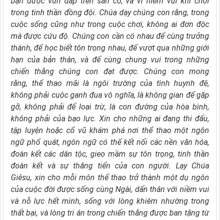
bạn được vun đắp trên sân cỏ, và vì niềm vui khi chơi
trong tinh thần đồng đội.
Chúa dạy chúng con rằng,
trong
cuộc sống cũng như trong cuộc chơi, không ai đơn độc
mà được cứu độ.
Chúng con cần có nhau để cùng trưởng
thành, để học biết tôn trọng nhau,
để vượt qua những giới
hạn của bản thân,
và để cùng chung vui trong những
chiến thắng chúng con đạt được.
Chúng con mong
rằng,
thể thao mãi là ngôi trường của tình huynh đệ,
không phải cuộc ganh đua vô nghĩa,
là không gian để gặp
gỡ, không phải để loại trừ,
là con đường của hòa bình,
không phải của bạo lực.
Xin cho những ai đang thi đấu,
tập luyện hoặc cổ vũ khám phá nơi thể thao một ngôn
ngữ phổ quát,
ngôn ngữ có thể kết nối các nền văn hóa,
đoàn kết các dân tộc,
gieo mầm sự tôn trọng, tinh thần
đoàn kết và sự thăng tiến của con người.
Lạy Chúa
Giêsu,
xin cho mỗi môn thể thao trở thành một dụ ngôn
của cuộc đời được sống cùng Ngài,
dấn thân với niềm vui
và nỗ lực hết mình, sống với lòng khiêm nhường trong
thất bại,
và lòng tri ân trong chiến thắng được ban tặng từ