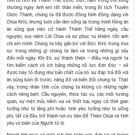
tính bí tích và Thánh Thể, được thực hiện trong đời sống
thường ngày. Anh em rất thân mến, trong Bí tích Truyền
Chức Thánh, chúng ta đã được đồng hình đồng dạng với
Chúa Kitô, nhưng luôn cần làm sống lại trong mình hồng ân
ân sủng qua việc cử hành Thánh Thể hằng ngày, cầu
nguyện, suy niệm Lời Chúa và sự phục vụ khiêm tốn anh
chị em mình. Chúng ta hãy gắn bó với Đức Kitô trong mọi
sự: trong những gì chúng ta làm và trong những gì xảy
đến mỗi ngày. Khi đó, sự thánh thiện – điều mà người ta
tìm kiếm cách vô ích bằng những nỗ lực đơn độc – sẽ
được bày tỏ đúng như bản chất của nó: sự đáp trả đối với
ân sủng luôn đi trước, nâng đỡ và biến đổi chúng ta. Thật
vậy, trong nhân tính của chúng ta không có những ngăn
cách riêng biệt. Cầu nguyện, thừa tác vụ, các mối tương
quan, sự mệt mỏi, niềm vui và thất bại, ngay cả thời gian
tưởng như bị lãng phí hoặc tình yêu tưởng như bị uổng
phí, tất cả đều trở thành nơi ưu tiên để Thiên Chúa và tình
yêu vô biên của Người tỏ lộ.
Người linh mục có một trái tim toàn vẹn, đơn sơ và trong