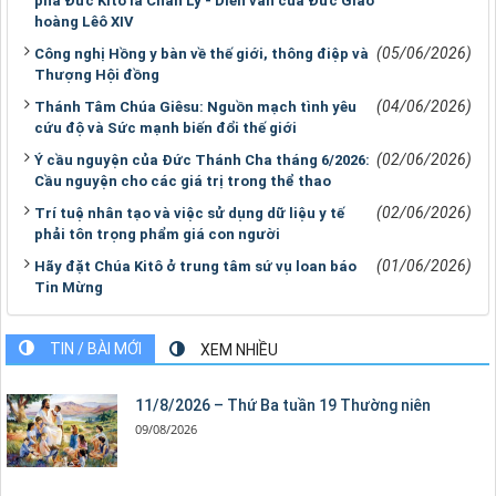
phá Đức Kitô là Chân Lý - Diễn văn của Đức Giáo
hoàng Lêô XIV
(05/06/2026)
Công nghị Hồng y bàn về thế giới, thông điệp và
Thượng Hội đồng
(04/06/2026)
Thánh Tâm Chúa Giêsu: Nguồn mạch tình yêu
cứu độ và Sức mạnh biến đổi thế giới
(02/06/2026)
Ý cầu nguyện của Đức Thánh Cha tháng 6/2026:
Cầu nguyện cho các giá trị trong thể thao
(02/06/2026)
Trí tuệ nhân tạo và việc sử dụng dữ liệu y tế
phải tôn trọng phẩm giá con người
(01/06/2026)
Hãy đặt Chúa Kitô ở trung tâm sứ vụ loan báo
Tin Mừng
TIN / BÀI MỚI
XEM NHIỀU
11/8/2026 – Thứ Ba tuần 19 Thường niên
09/08/2026