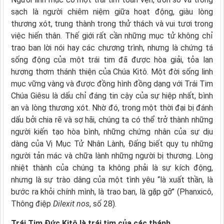
sạch là người chiêm niệm giữa hoạt động, giàu lòng
thương xót, trung thành trong thử thách và vui tươi trong
việc hiến thân. Thế giới rất cần những mục tử không chỉ
trao ban lời nói hay các chương trình, nhưng là chứng tá
sống động của một trái tim đã được hòa giải, tỏa lan
hương thơm thánh thiện của Chúa Kitô. Một đời sống linh
mục vững vàng và được đồng hình đồng dạng với Trái Tim
Chúa Giêsu là dấu chỉ đáng tin cậy của sự hiệp nhất, bình
an và lòng thương xót. Nhờ đó, trong một thời đại bị đánh
dấu bởi chia rẽ và sợ hãi, chúng ta có thể trở thành những
người kiến tạo hòa bình, những chứng nhân của sự dịu
dàng của Vị Mục Tử Nhân Lành, Đấng biết quy tụ những
người tản mác và chữa lành những người bị thương. Lòng
nhiệt thành của chúng ta không phải là sự kích động,
nhưng là sự trào dâng của một tình yêu “là xuất thần, là
bước ra khỏi chính mình, là trao ban, là gặp gỡ” (Phanxicô,
Thông điệp
Dilexit nos
, số 28).
Trái Tim Đức Kitô là trái tim của các thánh