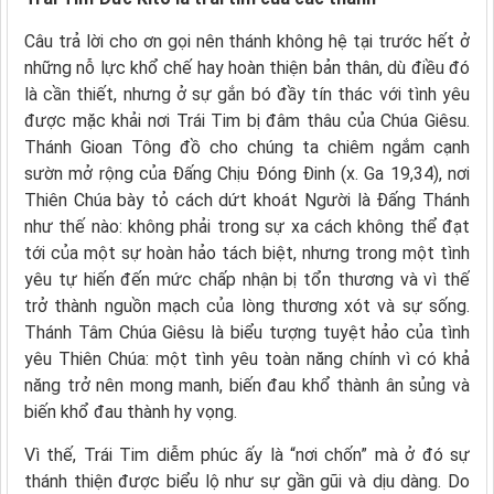
Câu trả lời cho ơn gọi nên thánh không hệ tại trước hết ở
những nỗ lực khổ chế hay hoàn thiện bản thân, dù điều đó
là cần thiết, nhưng ở sự gắn bó đầy tín thác với tình yêu
được mặc khải nơi Trái Tim bị đâm thâu của Chúa Giêsu.
Thánh Gioan Tông đồ cho chúng ta chiêm ngắm cạnh
sườn mở rộng của Đấng Chịu Đóng Đinh (x. Ga 19,34), nơi
Thiên Chúa bày tỏ cách dứt khoát Người là Đấng Thánh
như thế nào: không phải trong sự xa cách không thể đạt
tới của một sự hoàn hảo tách biệt, nhưng trong một tình
yêu tự hiến đến mức chấp nhận bị tổn thương và vì thế
trở thành nguồn mạch của lòng thương xót và sự sống.
Thánh Tâm Chúa Giêsu là biểu tượng tuyệt hảo của tình
yêu Thiên Chúa: một tình yêu toàn năng chính vì có khả
năng trở nên mong manh, biến đau khổ thành ân sủng và
biến khổ đau thành hy vọng.
Vì thế, Trái Tim diễm phúc ấy là “nơi chốn” mà ở đó sự
thánh thiện được biểu lộ như sự gần gũi và dịu dàng. Do