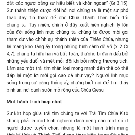
dắt các ngươi bằng sự hiểu biết và khôn ngoan” (Gr 3,15).
Sự thánh thiện được đòi hỏi nơi chúng ta là một sự phó
thác đầy tín thác: để cho Chúa Thánh Thần biến đổi
chúng ta. Tuy nhiên, chính ở đây xuất hiện nghịch lý lớn
của đời sống linh mục chúng ta: chúng ta được mời gọi
tham dự vào chính sự thánh thiện của Thiên Chúa, nhưng
lại mang kho tàng ấy trong những bình sành dễ vỡ (x. 2 Cr
4,7); chúng ta hữu hạn và bất toàn, thường bị đánh dấu bởi
những yếu đuối và mệt mỏi, đôi khi bởi những thương tích.
Làm sao một trái tim nhân loại mong manh đến thế có thể
đáp lại một lời mời gọi cao cả như vậy? Người linh mục
sống trong sự căng thẳng ấy, nhưng biết nơi để tìm thấy
bình an: nơi cạnh sườn mở rộng của Chúa Giêsu.
Một hành trình hiệp nhất
Sự kết hợp giữa trái tim chúng ta với Trái Tim Chúa Kitô
không phải là một kinh nghiệm dành riêng cho một số ít
người được tuyển chọn, nhưng là một hành trình mang