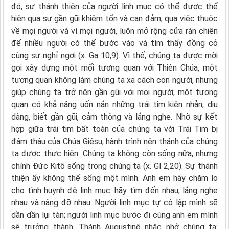
đó, sự thánh thiện của người linh mục có thể được thể
hiện qua sự gần gũi khiêm tốn và can đảm, qua việc thuộc
về mọi người và vì mọi người, luôn mở rộng cửa ràn chiên
để nhiều người có thể bước vào và tìm thấy đồng cỏ
cùng sự nghỉ ngơi (x. Ga 10,9). Vì thế, chúng ta được mời
gọi xây dựng một mối tương quan với Thiên Chúa, một
tương quan không làm chúng ta xa cách con người, nhưng
giúp chúng ta trở nên gần gũi với mọi người; một tương
quan có khả năng uốn nắn những trái tim kiên nhẫn, dịu
dàng, biết gần gũi, cảm thông và lắng nghe. Nhờ sự kết
hợp giữa trái tim bất toàn của chúng ta với Trái Tim bị
đâm thâu của Chúa Giêsu, hành trình nên thánh của chúng
ta được thực hiện. Chúng ta không còn sống nữa, nhưng
chính Đức Kitô sống trong chúng ta (x. Gl 2,20). Sự thánh
thiện ấy không thể sống một mình. Anh em hãy chăm lo
cho tình huynh đệ linh mục: hãy tìm đến nhau, lắng nghe
nhau và nâng đỡ nhau. Người linh mục tự cô lập mình sẽ
dần dần lụi tàn; người linh mục bước đi cùng anh em mình
sẽ trưởng thành. Thánh Augustinô nhắc nhở chúng ta: