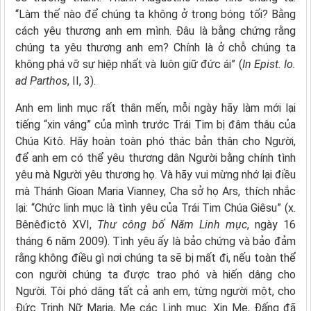
“Làm thế nào để chúng ta không ở trong bóng tối? Bằng
cách yêu thương anh em mình. Đâu là bằng chứng rằng
chúng ta yêu thương anh em? Chính là ở chỗ chúng ta
không phá vỡ sự hiệp nhất và luôn giữ đức ái” (
In Epist. Io.
ad Parthos
, II, 3).
Anh em linh mục rất thân mến, mỗi ngày hãy làm mới lại
tiếng “xin vâng” của mình trước Trái Tim bị đâm thâu của
Chúa Kitô. Hãy hoàn toàn phó thác bản thân cho Người,
để anh em có thể yêu thương dân Người bằng chính tình
yêu mà Người yêu thương họ. Và hãy vui mừng nhớ lại điều
mà Thánh Gioan Maria Vianney, Cha sở họ Ars, thích nhắc
lại: “Chức linh mục là tình yêu của Trái Tim Chúa Giêsu” (x.
Bênêđictô XVI,
Thư công bố Năm Linh mục
, ngày 16
tháng 6 năm 2009). Tình yêu ấy là bảo chứng và bảo đảm
rằng không điều gì nơi chúng ta sẽ bị mất đi, nếu toàn thể
con người chúng ta được trao phó và hiến dâng cho
Người. Tôi phó dâng tất cả anh em, từng người một, cho
Đức Trinh Nữ Maria, Mẹ các Linh mục. Xin Mẹ, Đấng đã