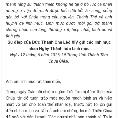
mạnh rằng sự thánh thiện không hệ tại ở nỗ lực cá nhân
nhưng ở việc để mình được biến đổi bởi ân sủng, sống
gắn bó với Chúa trong cầu nguyện, Thánh Thể và tình
huynh đệ linh mục. Linh mục được mời gọi trở thành
chứng nhân của lòng thương xót, hiệp nhất, bình an và
tình yêu.
Sứ điệp của Đức Thánh Cha Lêô XIV gửi các linh mục
nhân Ngày Thánh hóa Linh mục
Ngày 12 tháng 6 năm 2026, Lễ Trọng kính Thánh Tâm
Chúa Giêsu
Anh em linh mục rất thân mến,
Trong ngày Giáo hội chiêm ngắm Trái Tim bị đâm thâu của
Chúa, từ đó tuôn trào một nguồn mạch bình an và hiệp
nhất vô tận cho toàn thể nhân loại, trước hết tôi xin gửi
đến chính mình và tất cả anh em những lời mà Thiên Chúa
đã ngỏ với dân Israel: “Các ngươi phải nên thánh, vì Ta là