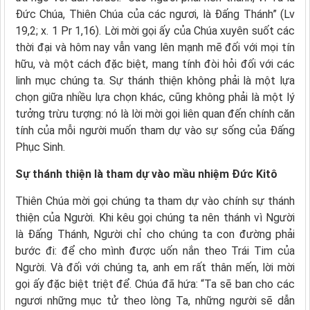
Đức Chúa, Thiên Chúa của các ngươi, là Đấng Thánh” (Lv
19,2; x. 1 Pr 1,16). Lời mời gọi ấy của Chúa xuyên suốt các
thời đại và hôm nay vẫn vang lên mạnh mẽ đối với mọi tín
hữu, và một cách đặc biệt, mang tính đòi hỏi đối với các
linh mục chúng ta. Sự thánh thiện không phải là một lựa
chọn giữa nhiều lựa chọn khác, cũng không phải là một lý
tưởng trừu tượng: nó là lời mời gọi liên quan đến chính căn
tính của mỗi người muốn tham dự vào sự sống của Đấng
Phục Sinh.
Sự thánh thiện là tham dự vào mầu nhiệm Đức Kitô
Thiên Chúa mời gọi chúng ta tham dự vào chính sự thánh
thiện của Người. Khi kêu gọi chúng ta nên thánh vì Người
là Đấng Thánh, Người chỉ cho chúng ta con đường phải
bước đi: để cho mình được uốn nắn theo Trái Tim của
Người. Và đối với chúng ta, anh em rất thân mến, lời mời
gọi ấy đặc biệt triệt để. Chúa đã hứa: “Ta sẽ ban cho các
ngươi những mục tử theo lòng Ta, những người sẽ dẫn