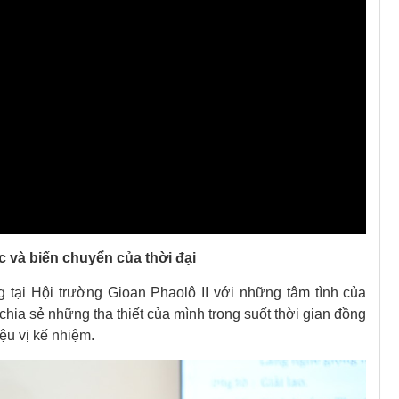
và biến chuyển của thời đại
 tại Hội trường Gioan Phaolô II với những tâm tình của
ia sẻ những tha thiết của mình trong suốt thời gian đồng
u vị kế nhiệm.