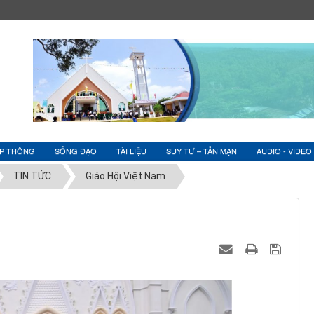
ỆP THÔNG
SỐNG ĐẠO
TÀI LIỆU
SUY TƯ – TẢN MẠN
AUDIO - VIDEO
TIN TỨC
Giáo Hội Việt Nam