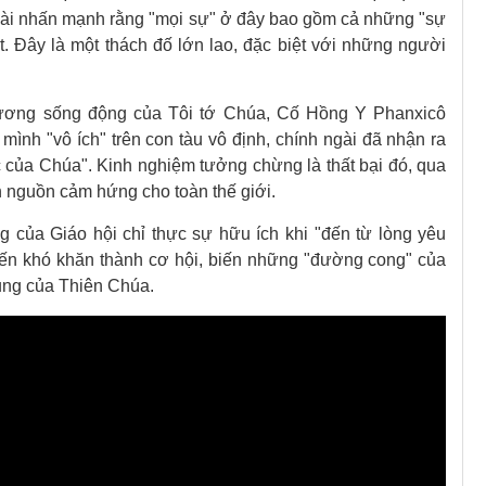
gài nhấn mạnh rằng "mọi sự" ở đây bao gồm cả những "sự
t. Đây là một thách đố lớn lao, đặc biệt với những người
ương sống động của Tôi tớ Chúa, Cố Hồng Y Phanxicô
ình "vô ích" trên con tàu vô định, chính ngài đã nhận ra
c của Chúa". Kinh nghiệm tưởng chừng là thất bại đó, qua
 nguồn cảm hứng cho toàn thế giới.
g của Giáo hội chỉ thực sự hữu ích khi "đến từ lòng yêu
iến khó khăn thành cơ hội, biến những "đường cong" của
ủng của Thiên Chúa.