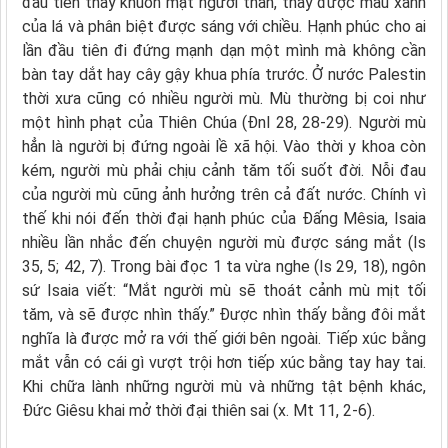
đầu tiên thấy khuôn mặt người thân, thấy được màu xanh
của lá và phân biệt được sáng với chiều. Hạnh phúc cho ai
lần đầu tiên đi đứng mạnh dạn một mình mà không cần
bàn tay dắt hay cây gậy khua phía trước. Ở nước Palestin
thời xưa cũng có nhiều người mù. Mù thường bị coi như
một hình phạt của Thiên Chúa (Đnl 28, 28-29). Người mù
hẳn là người bị đứng ngoài lề xã hội. Vào thời y khoa còn
kém, người mù phải chịu cảnh tăm tối suốt đời. Nỗi đau
của người mù cũng ảnh hưởng trên cả đất nước. Chính vì
thế khi nói đến thời đại hạnh phúc của Đấng Mêsia, Isaia
nhiều lần nhắc đến chuyện người mù được sáng mắt (Is
35, 5; 42, 7). Trong bài đọc 1 ta vừa nghe (Is 29, 18), ngôn
sứ Isaia viết: “Mắt người mù sẽ thoát cảnh mù mịt tối
tăm, và sẽ được nhìn thấy.” Được nhìn thấy bằng đôi mắt
nghĩa là được mở ra với thế giới bên ngoài. Tiếp xúc bằng
mắt vẫn có cái gì vượt trội hơn tiếp xúc bằng tay hay tai.
Khi chữa lành những người mù và những tật bệnh khác,
Đức Giêsu khai mở thời đại thiên sai (x. Mt 11, 2-6).