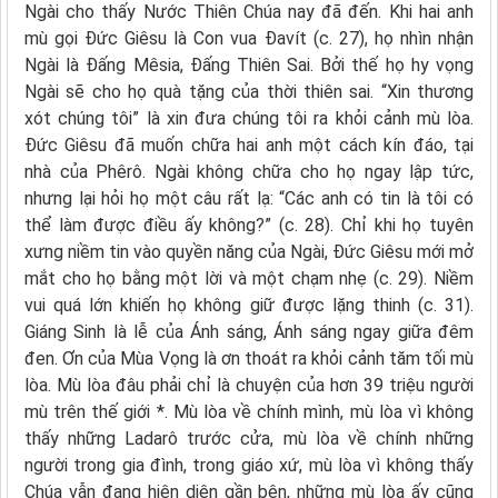
Ngài cho thấy Nước Thiên Chúa nay đã đến. Khi hai anh
mù gọi Đức Giêsu là Con vua Đavít (c. 27), họ nhìn nhận
Ngài là Đấng Mêsia, Đấng Thiên Sai. Bởi thế họ hy vọng
Ngài sẽ cho họ quà tặng của thời thiên sai. “Xin thương
xót chúng tôi” là xin đưa chúng tôi ra khỏi cảnh mù lòa.
Đức Giêsu đã muốn chữa hai anh một cách kín đáo, tại
nhà của Phêrô. Ngài không chữa cho họ ngay lập tức,
nhưng lại hỏi họ một câu rất lạ: “Các anh có tin là tôi có
thể làm được điều ấy không?” (c. 28). Chỉ khi họ tuyên
xưng niềm tin vào quyền năng của Ngài, Đức Giêsu mới mở
mắt cho họ bằng một lời và một chạm nhẹ (c. 29). Niềm
vui quá lớn khiến họ không giữ được lặng thinh (c. 31).
Giáng Sinh là lễ của Ánh sáng, Ánh sáng ngay giữa đêm
đen. Ơn của Mùa Vọng là ơn thoát ra khỏi cảnh tăm tối mù
lòa. Mù lòa đâu phải chỉ là chuyện của hơn 39 triệu người
mù trên thế giới *. Mù lòa về chính mình, mù lòa vì không
thấy những Ladarô trước cửa, mù lòa về chính những
người trong gia đình, trong giáo xứ, mù lòa vì không thấy
Chúa vẫn đang hiện diện gần bên, những mù lòa ấy cũng