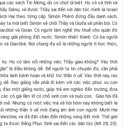
qua các sách Tin Mừng, dù có chút dị biệt. Họ có cá tính và
hầy Giêsu, và được Thầy sai đến với dân tộc mình là Israel
ười Hai theo từng cặp. Simôn Phêrô đứng đầu danh sách,
 này ta mới biết Simôn sẽ chối Thầy và Giuđa sẽ phản bội. Có
Giacôbê và Gioan. Có người làm nghề thu thuế cho quân đô
trang giải phóng đất nước: Simôn nhiệt thành. Có ba người
an và Giacôbê. Nói chung đa số là những người ít học thức,
i họ. Họ có làm nổi những việc Thầy giao không? Vào thời
ần” là điều không dễ. Để người ta tin chuyện đó, cần phải
ữa lành bệnh hoạn và khử trừ thần ô uế. Vào thời nay, rao
g dễ. Rao giảng vẫn phải đi kèm với các việc phục vụ con
u, đào một giếng nước, giúp trẻ em nghèo đến trường, đưa
o các cô gái lầm lỡ có chỗ sinh con và nuôi con… Giáo hội đã
ới mẻ. Nhưng có một việc mà xã hội hôm nay không biết là
hỏi những thần ô uế mới đang ám ảnh con người. Mười Hai
lestine, và đã đặt chân đến những vùng đất mới. Thế giới
g ta được Đấng Phục Sinh sai đến các dân tộc (Mt 28, 20).