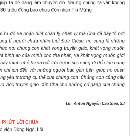
giúp ta dễ dàng làm chuyện đó. Nhưng chúng ta vẫn không
 80 triệu đồng bào chưa đón nhận Tin Mừng.
 cứu độ
và nhận biết chân lý,
chân lý mà Cha đã bày tỏ nơi
àng tỉ người
chưa nhận biết Ðức Giêsu,
họ cũng là những
thúc nơi chúng con
khát vọng truyền giáo,
khát vọng muốn
và bình an của mình cho tha nhân,
và khát vọng muốn giới
hấy mình nhỏ bé và bất lực
trước sứ mạng đi đến tận cùng
n chỉ xin đến
với những người bạn gần bên,
giúp họ quen
ống yêu thương cụ thể của chúng con.
Chúng con cũng cầu
lo việc truyền giáo.
Xin Cha cho những cố gắng của chúng
Lm. Antôn Nguyễn Cao Siêu, SJ
5 PHÚT LỜI CHÚA
c viện Dòng Ngôi Lời