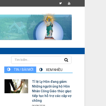
TIN / BÀI MỚI
XEM NHIỀU
Tỉ lệ Ly Hôn đang giảm:
Những người ủng hộ Hôn
Nhân Công Giáo thúc giục
tiếp tục hỗ trợ các cặp vợ
chồng
06/08/2026