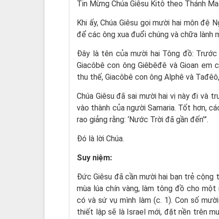
Tin Mừng Chúa Giêsu Kitô theo Thánh Ma
Khi ấy, Chúa Giêsu gọi mười hai môn đệ N
để các ông xua đuổi chúng và chữa lành m
Ðây là tên của mười hai Tông đồ: Trước 
Giacôbê con ông Giêbêđê và Gioan em c
thu thế, Giacôbê con ông Alphê và Tađêô,
Chúa Giêsu đã sai mười hai vị này đi và t
vào thành của người Samaria. Tốt hơn, các
rao giảng rằng: ‘Nước Trời đã gần đến’”.
Ðó là lời Chúa.
Suy niệm:
Đức Giêsu đã cần mười hai bạn trẻ cộng t
mùa lúa chín vàng, làm tông đồ cho một 
có và sứ vụ mình làm (c. 1). Con số mười 
thiết lập sẽ là Israel mới, đặt nền trên 