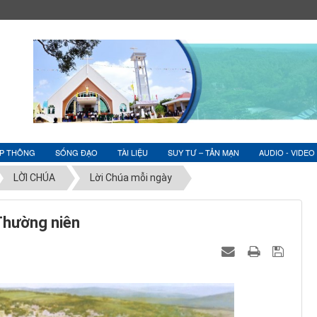
ỆP THÔNG
SỐNG ĐẠO
TÀI LIỆU
SUY TƯ – TẢN MẠN
AUDIO - VIDEO
LỜI CHÚA
Lời Chúa mỗi ngày
Thường niên