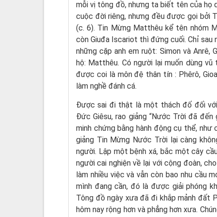
mỗi vị tông đồ, nhưng ta biết tên của họ 
cuộc đời riêng, nhưng đều được gọi bởi T
(c. 6). Tin Mừng Matthêu kể tên nhóm M
còn Giuđa Iscariot thì đứng cuối. Chỉ sau
những cặp anh em ruột: Simon và Anrê, 
hộ: Matthêu. Có người lại muốn dùng vũ 
được coi là môn đệ thân tín : Phêrô, Gio
làm nghề đánh cá.
Được sai đi thật là một thách đố đối vớ
Đức Giêsu, rao giảng “Nước Trời đã đến g
minh chứng bằng hành động cụ thể, như ch
giảng Tin Mừng Nước Trời lại càng khôn
người. Lập một bệnh xá, bắc một cây cầ
người cai nghiện về lại với cộng đoàn, ch
làm nhiều việc và vẫn còn bao nhu cầu m
mình đang cần, đó là được giải phóng k
Tông đồ ngày xưa đã đi khắp mảnh đất Pa
hôm nay rộng hơn và phẳng hơn xưa. Chún