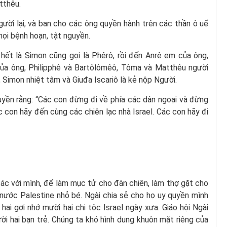
tthêu.
gười lại, và ban cho các ông quyền hành trên các thần ô uế
ọi bệnh hoạn, tật nguyền.
hết là Simon cũng gọi là Phêrô, rồi đến Anrê em của ông,
ủa ông, Philipphê và Bartôlômêô, Tôma và Matthêu người
 Simon nhiệt tâm và Giuđa Iscariô là kẻ nộp Người.
ruyền rằng: “Các con đừng đi về phía các dân ngoại và đừng
 con hãy đến cùng các chiên lạc nhà Israel. Các con hãy đi
ác với mình, để làm mục tử cho đàn chiên, làm thợ gặt cho
nước Palestine nhỏ bé. Ngài chia sẻ cho họ uy quyền mình
hai gợi nhớ mười hai chi tộc Israel ngày xưa. Giáo hội Ngài
mười hai bạn trẻ. Chúng ta khó hình dung khuôn mặt riêng của