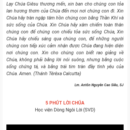
Lạy Chúa Giêsu thương mến,
xin ban cho chúng con
tỏa
lan hương thơm của Chúa
đến mọi nơi chúng con đi.
Xin
Chúa hãy tràn ngập tâm hồn chúng con
bằng Thần Khí và
sức sống của Chúa.
Xin Chúa hãy xâm chiếm toàn thân
chúng con
để chúng con chiếu tỏa sức sống Chúa,
Xin
Chúa hãy chiếu sáng qua chúng con,
để những người
chúng con tiếp xúc
cảm nhận được
Chúa đang hiện diện
nơi chúng con.
Xin cho chúng con biết rao giảng về
Chúa,
không phải bằng lời nói suông,
nhưng bằng cuộc
sống chứng tá,
và bằng trái tim tràn đầy tình yêu của
Chúa. Amen. (Thánh Têrêxa Calcutta)
Lm. Antôn Nguyễn Cao Siêu, SJ
5 PHÚT LỜI CHÚA
Học viện Dòng Ngôi Lời (SVD)