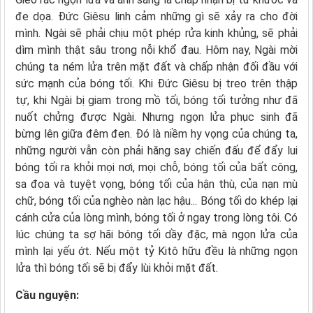
đe dọa. Ðức Giêsu linh cảm những gì sẽ xảy ra cho đời
mình. Ngài sẽ phải chịu một phép rửa kinh khủng, sẽ phải
dìm mình thật sâu trong nỗi khổ đau. Hôm nay, Ngài mời
chúng ta ném lửa trên mặt đất và chấp nhận đối đầu với
sức mạnh của bóng tối. Khi Ðức Giêsu bị treo trên thập
tự, khi Ngài bị giam trong mồ tối, bóng tối tưởng như đã
nuốt chửng được Ngài. Nhưng ngọn lửa phục sinh đã
bừng lên giữa đêm đen. Ðó là niềm hy vọng của chúng ta,
những người vẫn còn phải hăng say chiến đấu để đẩy lui
bóng tối ra khỏi mọi nơi, mọi chỗ, bóng tối của bất công,
sa đọa và tuyệt vọng, bóng tối của hận thù, của nạn mù
chữ, bóng tối của nghèo nàn lạc hậu... Bóng tối do khép lại
cánh cửa của lòng mình, bóng tối ở ngay trong lòng tôi. Có
lúc chúng ta sợ hãi bóng tối dầy đặc, mà ngọn lửa của
mình lại yếu ớt. Nếu một tỷ Kitô hữu đều là những ngọn
lửa thì bóng tối sẽ bị đẩy lùi khỏi mặt đất.
Cầu nguyện: