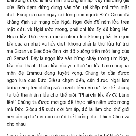
loại sống được là nhờ tình thương ấm áp. Vậy mà băng giá
của lãnh đạm dửng dưng vẫn tồn tại khắp nơi trên mặt
đất. Băng giá nằm ngay nơi lòng con người. Ðức Giêsu đã
khẳng định sứ mạng của Ngài: Ngài đến để ném lửa trên
mặt đất, và Ngài ước mong, phải chi lửa ấy đã bùng lên.
Ngọn lửa Ðức Giêsu muốn nhóm lên không phải là ngọn
lửa của án phạt và hủy diệt, không phải là thứ lửa từ trời
mà Gioan và Giacôbê định xin đổ xuống trên một làng của
xứ Samari. Ðây là ngọn lửa vẫn bừng cháy trong tim Ngài,
lửa của Thánh Thần, lửa của yêu thương, lửa hâm nóng hai
môn đệ Emmau đang tuyệt vọng. Chúng ta cần được
ngọn lửa của Ðức Giêsu chạm đến, cần được Ngài làm
bừng sáng lên những sức mạnh tiềm ẩn nơi ta, để chúng
ta trở thành ánh lửa cho thế giới. “Phải chi lửa ấy đã bùng
lên!” Chúng ta được mời gọi để thực hiện niềm ước mong
mà Ðức Giêsu đã suốt đời ôm ấp, đó là làm cho thế giới
nên ấm áp hơn vì con người biết sống cho Thiên Chúa và
cho nhau.
Gieo rắc ngọn lửa và ánh sáng là chấp nhận bị từ khước và