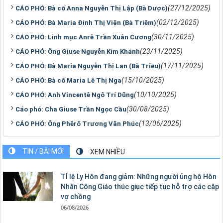
(27/12/2025)
CÁO PHÓ: Bà cố Anna Nguyễn Thị Lập (Bà Dược)
(02/12/2025)
CÁO PHÓ: Bà Maria Đinh Thị Viện (Bà Triêm)
(30/11/2025)
CÁO PHÓ: Linh mục Anrê Trần Xuân Cương
(23/11/2025)
CÁO PHÓ: Ông Giuse Nguyễn Kim Khánh
(17/11/2025)
CÁO PHÓ: Bà Maria Nguyễn Thị Lan (Bà Triều)
(15/10/2025)
CÁO PHÓ: Bà cố Maria Lê Thị Nga
(10/10/2025)
CÁO PHÓ: Anh Vincentê Ngô Trí Dũng
(30/08/2025)
Cáo phó: Cha Giuse Trần Ngọc Cầu
(13/06/2025)
CÁO PHÓ: Ông Phêrô Trương Văn Phúc
TIN / BÀI MỚI
XEM NHIỀU
Tỉ lệ Ly Hôn đang giảm: Những người ủng hộ Hôn
Nhân Công Giáo thúc giục tiếp tục hỗ trợ các cặp
vợ chồng
06/08/2026