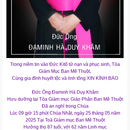
Trong niềm tin vào Đức Kitô tử nạn và phục sinh, Tòa
Giám Mục Ban Mê Thuột,
Cùng gia đình huyết tộc và linh tông XIN KÍNH BÁO
Đức Ông Đaminh Hà Duy Khâm
Hưu dưỡng tại Tòa Giám mục Giáo Phận Ban Mê Thuột
Đã an nghỉ trong Chúa
Lúc 09 giờ 15 phút Chúa Nhật, ngày 25 tháng 05 năm
2025 Tại Toà Giám mục Ban Mê Thuột
Hưởng thọ 87 tuổi, với 62 năm Linh mục