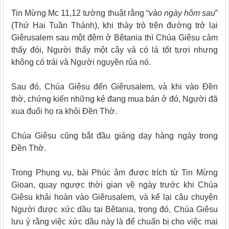
Tin Mừng Mc 11,12 tường thuật rằng “
vào ngày hôm sau
”
(Thứ Hai Tuần Thánh), khi thày trò trên đường trở lại
Giêrusalem sau một đêm ở Bêtania
thì Chúa Giêsu
cảm
thấy đói, Người thấy một cây vả có lá tốt tươi nhưng
không có trái và Người nguyền rủa nó.
Sau đó, Chúa Giêsu đến Giêrusalem, và khi vào Đền
thờ, chứng kiến
những kẻ đang mua bán ở đó, Người đã
xua đuổi họ ra khỏi Ðền Thờ.
Chúa Giêsu cũng bắt đầu giảng dạy hàng ngày trong
Đền Thờ.
Trong Phụng vụ, bài Phúc âm được trích từ Tin Mừng
Gioan, quay ngược thời gian về ngày trước khi Chúa
Giêsu khải hoàn vào Giêrusalem, và kể lại câu chuyện
Người được xức dầu tại Bêtania, trong đó, Chúa Giêsu
lưu ý rằng việc xức dầu này là để chuẩn bị cho việc mai