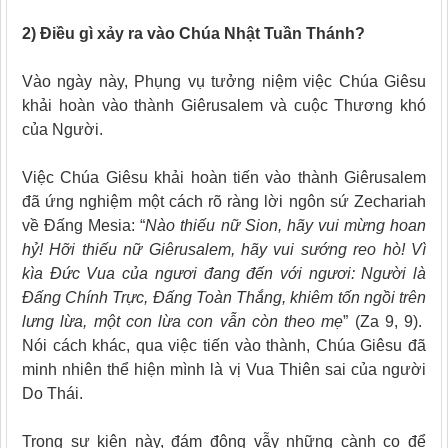
2)
Điều gì xảy ra vào Chúa Nhật Tuần Thánh?
Vào ngày này, Phụng vụ tưởng niệm việc Chúa Giêsu
khải hoàn vào thành Giêrusalem và cuộc Thương khó
của Người.
Việc Chúa Giêsu khải hoàn tiến vào thành Giêrusalem
đã ứng nghiệm một cách rõ ràng lời ngôn sứ Zechariah
về Đấng Mesia: “
Nào thiếu nữ Sion, hãy vui mừng hoan
hỷ!
Hỡi thiếu nữ Giêrusalem, hãy vui sướng reo hò!
Vì
kìa Ðức Vua của ngươi đang đến với ngươi:
Người là
Ðấng Chính Trực, Ðấng Toàn Thắng,
khiêm tốn ngồi trên
lưng lừa,
một con lừa con vẫn còn theo mẹ
” (Za 9, 9).
Nói cách khác, qua việc tiến vào thành, Chúa Giêsu đã
minh nhiên thể hiện mình là vị Vua Thiên sai của người
Do Thái.
Trong sự kiện này, đám đông vẫy những cành cọ để