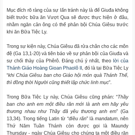
Mục đích rõ ràng của sự lẩn tránh này là để Giuđa không
biết trước bữa ăn Vượt Qua sẽ được thực hiện ở đâu,
nhằm ngăn cản ông có thể phản bội Chúa Giêsu trước
khi ăn Bữa Tiệc Ly.
Trong sự kiện này, Chúa Giêsu đã rửa chân cho các môn
đệ (Ga 13,1-20) và tiên báo về sự phản bội của Giuđa và
sự chối thày của Phêrô. Đáng chú ý nhất, theo
lời của
Thánh Giáo Hoàng Gioan Phaolô II
, đó là tại Bữa Tiệc Ly
“
khi Chúa Giêsu ban cho Giáo hội món quà Thánh Thể,
thì đồng thời Người cũng thiết lập chức linh mục
”.
Trong Bữa Tiệc Ly này, Chúa Giêsu cũng phán: “
Thầy
ban cho anh em một điều răn mới
là anh em hãy yêu
thương nhau
như Thầy đã yêu thương anh em
” (Ga
13,34). Trong tiếng Latin từ “
điều răn
” là
mandatum
, nên
Thứ Năm Tuần Thánh còn được gọi là Maundy
Thursday
- ngày Chúa Giêsu
cho chúng ta một điều răn