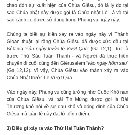
chào đón sự xuất hiện của Chúa Giêsu, đó là lý do tại
sao Chúa nhật này được gọi là Chúa nhật Lễ Lá và tại
sao cành cọ được sử dụng trong Phụng vụ
ngày này.
Chúng ta biết sự kiện xảy ra vào ngày này vì Thánh
Gioan thuật lại rằng Chúa Giêsu đã được xức dầu tại
Bêtania “
sáu ngày trước lễ Vượt Qua
” (Ga 12,1) - tức là
trước Thứ Sáu Tuần Thánh - và Người đã thực hiện
chuyến đi cuối cùng đến Giêrusalem “
vào ngày hôm sau
”
(Ga 12,12). Vì vậy, Chúa Giêsu vào thành xảy ra vào
Chúa Nhật trước Lễ Vượt Qua.
Vào ngày này, Phụng vụ cũng tưởng nhớ Cuộc Khổ nạn
của Chúa Giêsu, và bài Tin Mừng được gọi là Bài
Thương khó nói về sự đau khổ và đóng đinh của Chúa
Giêsu mà tuần lễ này đạt tới đỉnh điểm.
3) Điều gì xảy ra vào Thứ Hai Tuần Thánh?