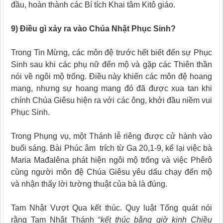
đầu, hoàn thành các Bí tích Khai tâm Kitô giáo.
9) Điều gì xảy ra vào Chúa Nhật Phục Sinh?
Trong Tin Mừng, các môn đệ trước hết biết đến sự Phục
Sinh sau khi các phụ nữ đến mộ và gặp các Thiên thần
nói về ngôi mộ trống. Điều này khiến các môn đệ hoang
mang, nhưng sự hoang mang đó đã được xua tan khi
chính Chúa Giêsu hiện ra với các ông, khởi đầu niềm vui
Phục Sinh.
Trong Phụng vụ, một Thánh lễ riêng được cử hành vào
buổi sáng. Bài Phúc âm trích từ Ga 20,1-9, kể lại việc bà
Maria Mađalêna phát hiện ngôi mộ trống và việc Phêrô
cùng người môn đệ Chúa Giêsu yêu dấu chạy đến mộ
và nhận thấy lời tường thuật của bà là đúng.
Tam Nhật
Vượt Qua kết thúc. Quy luật Tổng quát nói
rằng Tam Nhật Thánh “
kết thúc bằng giờ kinh Chiều