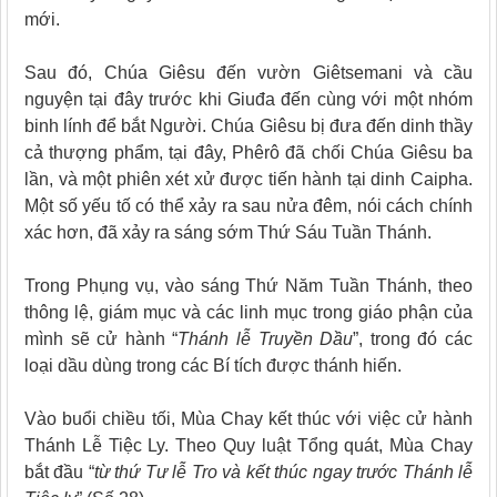
mới
.
Sau đó, Chúa Giêsu đến vườn
Giêtsemani và cầu
nguyện tại đây trước khi Giuđa đến cùng với một nhóm
binh lính để bắt Người. Chúa Giêsu bị đưa đến dinh thầy
cả thượng phẩm, tại đây, Phêrô đã chối Chúa Giêsu ba
lần, và một phiên xét xử được tiến hành tại dinh Caipha.
Một số yếu tố có thể xảy ra sau nửa đêm, nói cách chính
xác hơn, đã xảy ra sáng sớm Thứ Sáu Tuần Thánh.
Trong Phụng vụ, vào sáng Thứ Năm Tuần Thánh, theo
thông lệ, giám mục và các linh mục trong giáo phận của
mình sẽ cử hành “
Thánh lễ Truyền Dầu
”, trong đó các
loại dầu dùng trong các Bí tích được thánh hiến.
Vào buổi chiều tối, Mùa Chay kết thúc với việc cử hành
Thánh Lễ Tiệc Ly. Theo Quy luật Tổng quát, Mùa Chay
bắt đầu “
từ thứ Tư lễ Tro và kết thúc ngay trước Thánh lễ