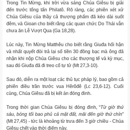
Trong Tin Mừng, khi trời vừa sáng Chúa Giêsu bị giải
đến trước tổng tấn Philatô. Rõ ràng, các phiên xét xử
Chúa Giêsu của thầy cả thượng phẩm đã kéo dài suốt
đêm, và Gioan cho biết rằng các quan chức Do Thái vẫn
chưa ăn Lễ Vượt Qua (Ga 18,28).
Lúc này, Tin Mừng Matthêu cho biết rằng Giuđa hối hận
và nhất quyết đòi trả lại số tiền 30
đồng bạc
mà ông đã
nhận khi nộp Chúa Giêsu
cho các thượng tế và kỳ mục,
sau đó Giuđa đã đi treo cổ tự tử (Mt 27,3-10).
Sau đó, diễn ra một loạt các thủ tục pháp lý, bao gồm cả
phiên điều trần trước v
ua Hêrôđê (Lc 23,6-12). Cuối
cùng, Chúa Giêsu đã bị kết án đóng đinh.
Trong thời gian Chúa Giêsu bị đóng đinh, “
Từ giờ thứ
sáu, bóng tối bao phủ cả mặt đất, mãi đến giờ thứ chín
”
(Mt 27,45) - tức là khoảng từ trưa đến 3 giờ chiều - Chúa
Giêsu chết vào thời điểm này.