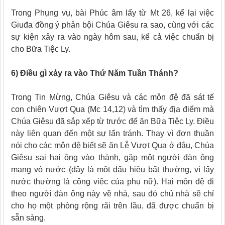
Trong Phụng vụ, bài Phúc âm lấy từ Mt 26, kể lại việc
Giuđa đồng ý phản bội Chúa Giêsu ra sao, cùng với các
sự kiện xảy ra vào ngày hôm sau, kể cả việc chuẩn bị
cho Bữa Tiệc Ly.
6) Điều gì xảy ra vào Thứ Năm Tuần Thánh?
Trong Tin Mừng, Chúa Giêsu và các môn đệ đã sát tế
con chiên Vượt Qua (Mc 14,12) và tìm thấy địa điểm mà
Chúa Giêsu đã sắp xếp từ trước để ăn Bữa Tiệc Ly. Điều
này liên quan đến một sự lẩn tránh. Thay vì đơn thuần
nói cho các môn đệ biết sẽ ăn Lễ Vượt Qua ở đâu, Chúa
Giêsu sai hai ông vào thành, gặp một người đàn ông
mang vò nước (đây là một dấu hiệu bất thường, vì lấy
nước thường là công việc của phụ nữ). Hai môn đệ đi
theo người đàn ông này về nhà, sau đó chủ nhà sẽ chỉ
cho họ một phòng
rộng rãi trên lầu, đã được chuẩn bị
sẵn sàng.