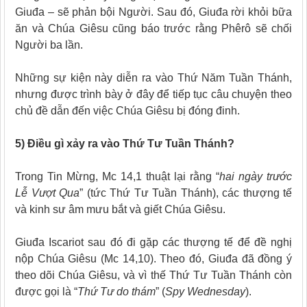
Giuđa – sẽ phản bội Người. Sau đó
, Giuđa rời khỏi bữa
ăn và Chúa Giêsu cũng báo trước rằng Phêrô sẽ chối
Người ba lần.
Những sự kiện này diễn ra vào Thứ Năm Tuần Thánh,
nhưng được trình bày ở đây để tiếp tục câu chuyện theo
chủ đề dẫn đến việc Chúa Giêsu bị đóng đinh.
5) Điều gì xảy ra vào Thứ Tư Tuần Thánh?
Trong Tin Mừng, Mc 14,1 thuật lại rằng “
hai ngày trước
Lễ Vượt Qua
” (tức Thứ Tư Tuần Thánh), các thượng tế
và kinh sư âm mưu bắt và giết Chúa Giêsu.
Giuđa Iscariot sau đó
đi gặp các thượng tế để đề nghị
nộp Chúa Giêsu (Mc 14,10). Theo đó, Giuđa đã đồng ý
theo dõi Chúa Giêsu, và vì thế Thứ Tư Tuần Thánh còn
được gọi là “
Thứ Tư do thám
” (
Spy Wednesday
).