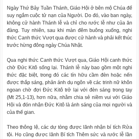
Ngày Thứ Bảy Tuần Thánh, Giáo Hội ở bên mộ Chúa để
suy ngắm cuộc tử nạn của Người
. Do đó, vào ban ngày,
không cử hành Thánh lễ và chỉ cho rước lễ như của ăn
đàng.
Tuy nhiên, sau khi màn đêm buông xuống, nghi
thức Canh thức
Vượt qua
được
cử hành và phải kết thúc
trước hừng đông ngày Chúa Nhật
.
Qua nghi thức
Canh thức
Vượt qua, Giáo Hội canh thức
chờ Đức Kitô sống lại.
Thánh lễ này bao gồm một nghi
thức đặc biệt, trong đó các tín hữu cầm đèn hoặc nến
được thắp sáng, phản ánh dụ ngôn về các trinh nữ khôn
ngoan chờ đợi Đức Kitô trở lại với đèn sáng trong tay
(Mt 25,1-13), hơn nữa, nhằm
chia sẻ niềm vui với Giáo
Hội và đón nhận Đức Kitô là ánh sáng của mọi người và
của thế gian.
Theo thông lệ, các dự tòng được lãnh
nhận bí tích Rửa
tội. Họ cũng được lãnh Bí tích Thêm sức và rước lễ lần