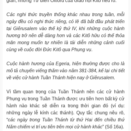
gian, nhưng Từ điển Oxford
của Giáo hội Kitô nêu rõ:
Các nghi thức truyền thống khác nhau trong tuần, mỗi
ngày đều có nghi thức riêng, có lẽ đã bắt đầu phát triển
tại Giêrusalem vào thế kỷ thứ IV, khi những cuộc hành
hương trở nên dễ dàng hơn và các Kitô hữu có thể thỏa
mãn mong muốn tự nhiên là tái diễn những cảnh cuối
cùng về cuộc đời Đức Kitô qua Phụng vụ
.
Cuộc hành hương của Egeria, hiện thường được cho là
mô tả chuyến viếng thăm vào năm 381-384, kể lại chi tiết
về việc cử hành Tuần Thánh
hiện nay ở Giêrusalem
.
Vì tầm quan trọng của Tuần Thánh nên các cử hành
Phụng vụ trong Tuần Thánh được ưu tiên hơn bất kỳ cử
hành nào khác sẽ diễn ra trong thời gian đó (ví dụ:
những ngày lễ kính các
thánh). Quy tắc chung nêu rõ,
“
các ngày trong Tuần Thánh từ thứ Hai đến chiều thứ
Năm chiếm vị trí ưu tiên trên mọi cử hành khác
” (Số 16a).