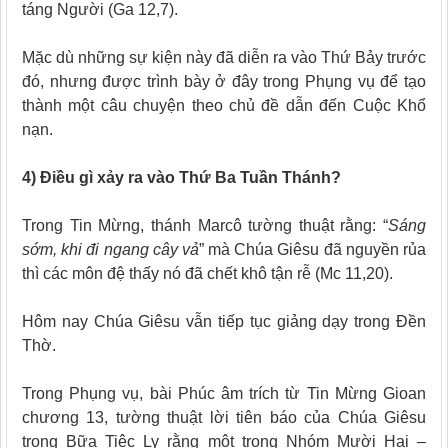
táng Người (Ga
12,7).
Mặc dù những sự kiện này đã diễn ra vào Thứ Bảy trước
đó, nhưng được trình bày ở đây trong Phụng vụ để tạo
thành một câu chuyện theo chủ đề dẫn đến Cuộc Khổ
nạn.
4)
Điều gì xảy ra vào Thứ Ba Tuần Thánh?
Trong Tin Mừng, thánh Marcô tường thuật rằng
:
“
Sáng
sớm, khi đi ngang cây vả
” mà Chúa Giêsu đã nguyền rủa
thì các môn đệ
thấy nó đã chết khô tận rễ (Mc 11,20).
Hôm nay Chúa Giêsu vẫn tiếp tục giảng dạy trong Đền
Thờ.
Trong Phụng vụ, bài Phúc âm trích từ Tin Mừng Gioan
chương 13, tường thuật lời tiên báo của Chúa Giêsu
trong Bữa Tiệc Ly rằng một trong Nhóm Mười Hai –