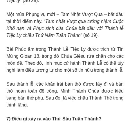
Tiệc ly
” (Số 28).
Một mùa Phụng vụ mới – Tam Nhật Vượt Qua – bắt đầu
tại thời điểm này. “
Tam nhật Vượt qua tưởng niệm Cuộc
Khổ nạn và Phục sinh của Chúa bắt đầu với Thánh lễ
Tiệc Ly chiều Thứ Năm Tuần Thánh
” (số 19).
Bài Phúc âm trong Thánh Lễ Tiệc Ly được trích từ Tin
Mừng Gioan 13, trong đó Chúa Giêsu rửa chân cho các
môn đệ. Theo đó, linh mục cử hành Thánh Lễ có thể tùy
nghi làm điều tương tự cho một số tín hữu trong thánh lễ.
Sau thánh lễ, các
khăn trải bàn thờ được lấy đi và bàn
thờ hoàn toàn để trống. Mình Thánh Chúa được kiệu
sang bàn thờ phụ. Sau đó, là việc chầu Thánh Thể trong
thinh lặng.
7) Điều gì xảy ra vào Thứ Sáu Tuần Thánh?