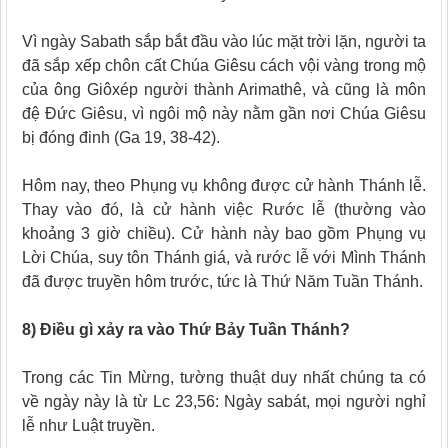
Vì ngày Sabath sắp bắt đầu vào lúc mặt trời lặn, người ta
đã sắp xếp chôn cất Chúa Giêsu cách vội vàng trong mộ
của ông
Giôxép người thành Arimathê, và cũng là môn
đệ Ðức Giêsu, vì ngôi mộ này nằm gần nơi Chúa Giêsu
bị đóng đinh (Ga 19, 38-42).
Hôm nay, theo Phụng vụ không được cử hành Thánh lễ.
Thay vào đó, là cử hành việc Rước lễ (thường vào
khoảng 3 giờ chiều). Cử hành này bao gồm Phụng vụ
Lời Chúa, suy tôn Thánh giá, và rước lễ
với Mình Thánh
đã được truyền hôm
trước, tức là
Thứ Năm Tuần Thánh.
8) Điều gì xảy ra vào Thứ Bảy Tuần Thánh?
Trong các Tin Mừng, tường thuật duy nhất chúng ta có
về ngày này là từ Lc 23,56:
Ngày sabát, mọi người nghỉ
lễ như Luật truyền.